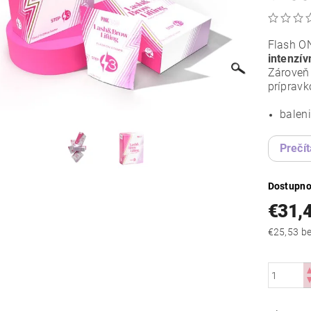
Flash ON
intenzív
Zároveň 
prípravk
baleni
Prečít
Dostupno
€31,
€25