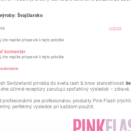
 výroby: Švajčiarsko
nia
vrecká
, kto napíše príspevok k tejto položke.
ať komentár
, kto napíše príspevok k tejto položke.
 hodnotenie
ash Switzerland prináša do sveta lash & brow starostlivosti
šv
dne účinné receptúry zaručujú spoľahlivý výsledok – zdravé, s
é profesionálmi pre profesionálov, produkty Pink Flash zrýchľ
entný, perfektný výsledok pri každom použití.