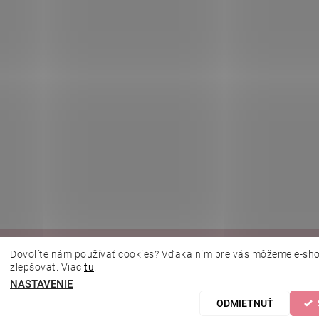
|
|
|
|
lujeme.cz
Kosmetická škola
Online kosmetické kurzy
MikroArt
Ella 
Dovolíte nám používať cookies? Vďaka nim pre vás môžeme e-sho
zlepšovat. Viac
tu
.
NASTAVENIE
astavenie cookies
ODMIETNUŤ