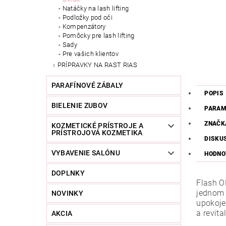
Natáčky na lash lifting
Podložky pod oči
Kompenzátory
Pomôcky pre lash lifting
Sady
Pre vašich klientov
PRÍPRAVKY NA RAST RIAS
PARAFÍNOVÉ ZÁBALY
POPIS
BIELENIE ZUBOV
PARAM
ZNAČK
KOZMETICKÉ PRÍSTROJE A
PRÍSTROJOVÁ KOZMETIKA
DISKU
VYBAVENIE SALÓNU
HODNO
DOPLNKY
Flash O
jednom 
NOVINKY
upokojen
a revita
AKCIA