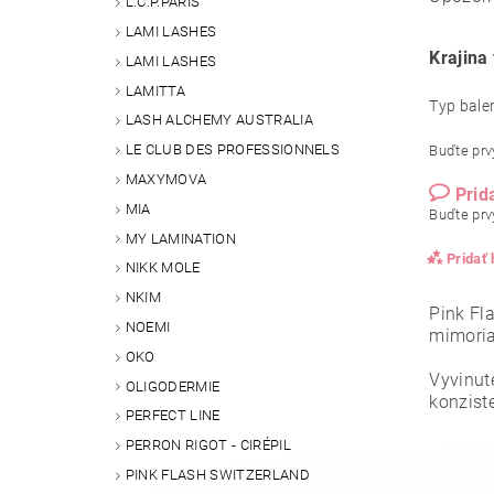
L.C.P.PARIS
LAMI LASHES
Krajina
LAMI LASHES
LAMITTA
Typ bale
LASH ALCHEMY AUSTRALIA
LE CLUB DES PROFESSIONNELS
Buďte prvý
MAXYMOVA
Prid
MIA
Buďte prvý
MY LAMINATION
Pridať
NIKK MOLE
NKIM
Pink Fl
NOEMI
mimoria
OKO
Vyvinut
OLIGODERMIE
konzist
PERFECT LINE
PERRON RIGOT - CIRÉPIL
PINK FLASH SWITZERLAND