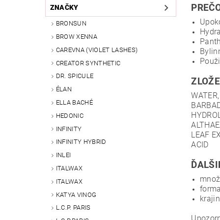
PREČO
ZNAČKY
Upoko
BRONSUN
Hydra
BROW XENNA
Panth
CAREVNA (VIOLET LASHES)
Bylin
Použi
CREATOR SYNTHETIC
DR. SPICULE
ZLOŽE
ÉLAN
WATER,
ELLA BACHÉ
BARBAD
HYDROL
HEDONIC
ALTHAE
INFINITY
LEAF E
INFINITY HYBRID
ACID
INLEI
ĎALŠI
ITALWAX
množs
ITALWAX
forma
KATYA VINOG
kraji
L.C.P. PARIS
Upozorn