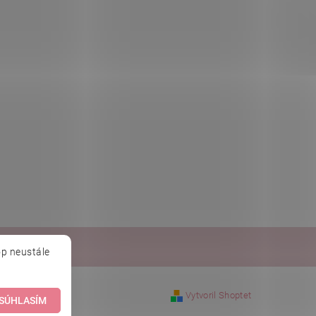
Baché
p neustále
Vytvoril Shoptet
SÚHLASÍM