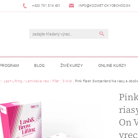
+420 731 514 401
INFO@KOZMETICKYOBCHOD.SK
 PROGRAM
BLOG
ŽIVÉ KURZY
ONLINE KURZY
y
Lash Lifting / Laminácia rias / Filler
3.krok
Pink Flash Switzerland Na riasy a oboči
Pink
rias
On V
vrec