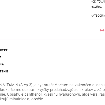
KÓD TOVA
ZNAČKA
KATEGÓRI
ETRE
A
SIA
TENIE
N VITAMIN (Step 3) je hydratačné sérum na zakončenie lash a 
kroku šetrne odstráni zvyšky predchádzajúcich krokov a zár
ie. Obsahuje panthenol, kyselinu hyalurónovú, aloe vera, rastl
lizujú mihalnice aj obočie.