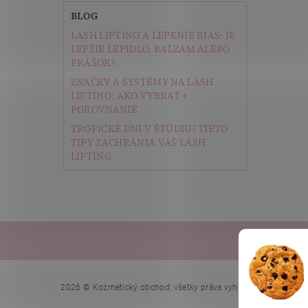
BLOG
LASH LIFTING A LEPENIE RIAS: JE
LEPŠIE LEPIDLO, BALZAM ALEBO
PRÁŠOK?
ZNAČKY A SYSTÉMY NA LASH
LIFTING: AKO VYBRAŤ +
POROVNANIE
TROPICKÉ DNI V ŠTÚDIU? TIETO
TIPY ZACHRÁNIA VÁŠ LASH
LIFTING
Depi
Upraviť n
2026 © Kozmetický obchod, všetky práva vyhradené