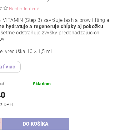
Neohodnotené
 VITAMIN (Step 3) završuje lash a brow lifting a
ne hydratuje a regeneruje chĺpky aj pokožku
.
šetrne odstraňuje zvyšky predchádzajúcich
ov.
e: vrecúška 10 × 1,5 ml
ať viac
sť
Skladom
40
,53 bez DPH