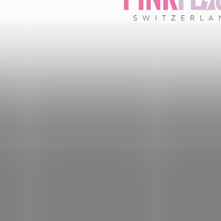
ním hodnotenie súhlasíte s
podmienkami ochrany osobných údajov
.