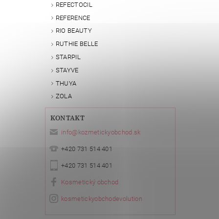
REFECTOCIL
REFERENCE
Vlože
RIO BEAUTY
RUTHIE BELLE
STARPIL
STAYVE
THUYA
ZOLA
KONTAKT
info
@
kozmetickyobchod.sk
+420 731 514 401
+420 731 514 401
Kosmetický obchod
kosmetickyobchodevolution