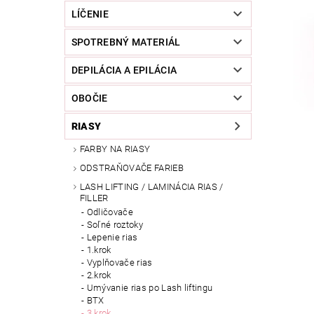
LÍČENIE
SPOTREBNÝ MATERIÁL
DEPILÁCIA A EPILÁCIA
OBOČIE
RIASY
FARBY NA RIASY
ODSTRAŇOVAČE FARIEB
LASH LIFTING / LAMINÁCIA RIAS /
FILLER
Odličovače
Soľné roztoky
Lepenie rias
1.krok
Vyplňovače rias
2.krok
Umývanie rias po Lash liftingu
BTX
3.krok