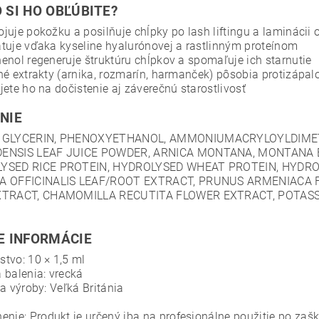
 SI HO OBĽÚBITE?
juje pokožku a posilňuje chĺpky po lash liftingu a laminácii 
tuje vďaka kyseline hyalurónovej a rastlinným proteínom
enol regeneruje štruktúru chĺpkov a spomaľuje ich starnutie
né extrakty (arnika, rozmarín, harmanček) pôsobia protizápal
jete ho na dočistenie aj záverečnú starostlivosť
NIE
 GLYCERIN, PHENOXYETHANOL, AMMONIUMACRYLOYLDIME
ENSIS LEAF JUICE POWDER, ARNICA MONTANA, MONTANA 
YSED RICE PROTEIN, HYDROLYSED WHEAT PROTEIN, HYDRO
A OFFICINALIS LEAF/ROOT EXTRACT, PRUNUS ARMENIACA 
XTRACT, CHAMOMILLA RECUTITA FLOWER EXTRACT, POTASS
E INFORMÁCIE
tvo: 10 × 1,5 ml
 balenia: vrecká
na výroby: Veľká Británia
enie: Produkt je určený iba na profesionálne použitie po zašk