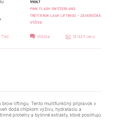
RU
99067
PINK FLASH SWITZERLAND
TRETÍ KROK LASH LIFTINGU – ZÁVEREČNÁ
A
VÝŽIVA
Tlač
Otázka
Strážiť cenu
brow liftingu. Tento multifunkčný prípravok v
oveň dodá chĺpkom výživu, hydratáciu a
inné proteíny a bylinné extrakty, ktoré posilňujú