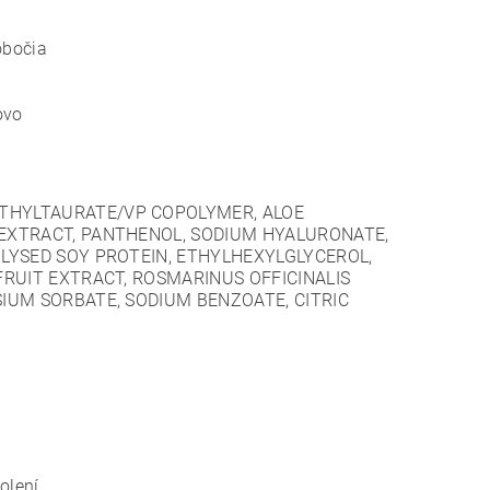
obočia
ovo
THYLTAURATE/VP COPOLYMER, ALOE
EXTRACT, PANTHENOL, SODIUM HYALURONATE,
LYSED SOY PROTEIN, ETHYLHEXYLGLYCEROL,
FRUIT EXTRACT, ROSMARINUS OFFICINALIS
IUM SORBATE, SODIUM BENZOATE, CITRIC
olení.