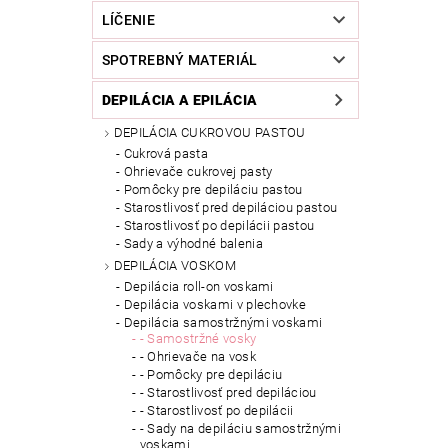
LÍČENIE
SPOTREBNÝ MATERIÁL
DEPILÁCIA A EPILÁCIA
DEPILÁCIA CUKROVOU PASTOU
Cukrová pasta
Ohrievače cukrovej pasty
Pomôcky pre depiláciu pastou
Starostlivosť pred depiláciou pastou
Starostlivosť po depilácii pastou
Sady a výhodné balenia
DEPILÁCIA VOSKOM
Depilácia roll-on voskami
Depilácia voskami v plechovke
Depilácia samostržnými voskami
- Samostržné vosky
- Ohrievače na vosk
- Pomôcky pre depiláciu
- Starostlivosť pred depiláciou
- Starostlivosť po depilácii
- Sady na depiláciu samostržnými
voskami