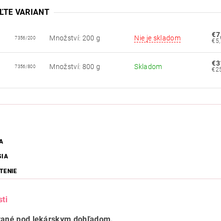
ĽTE VARIANT
€7
Množství: 200 g
Nie je skladom
7356/200
€3
Množství: 800 g
Skladom
7356/800
A
SIA
TENIE
sti
vané pod lekárskym dohľadom.