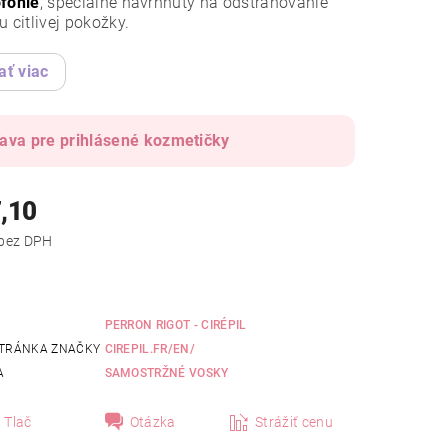
ofónie
, špeciálne navrhnutý na odstraňovanie
u citlivej pokožky.
ať viac
ava pre prihlásené kozmetičky
,10
od €5,77 bez DPH
PERRON RIGOT - CIRÉPIL
TRÁNKA ZNAČKY
CIREPIL.FR/EN/
A
SAMOSTRŽNÉ VOSKY
Tlač
Otázka
Strážiť cenu