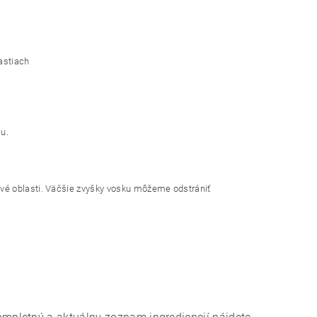
astiach
u.
vé oblasti.
Väčšie zvyšky vosku môžeme odstrániť