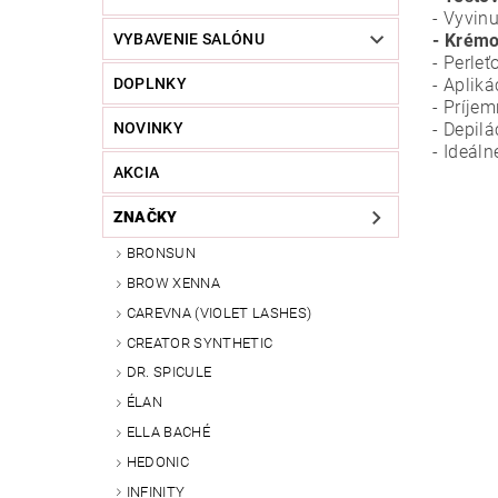
- Vyvin
- Krémo
VYBAVENIE SALÓNU
- Perleť
- Aplik
DOPLNKY
- Príje
- Depil
NOVINKY
- Ideáln
AKCIA
ZNAČKY
BRONSUN
BROW XENNA
CAREVNA (VIOLET LASHES)
CREATOR SYNTHETIC
DR. SPICULE
ÉLAN
ELLA BACHÉ
HEDONIC
INFINITY