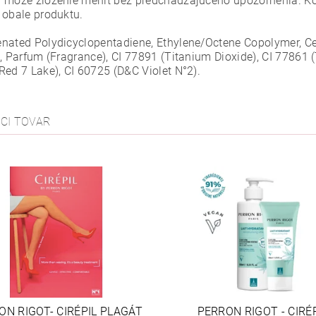
 môže zloženie meniť bez predchádzajúceho upozornenia. Ko
 obale produktu.
nated Polydicyclopentadiene, Ethylene/Octene Copolymer, Cera
, Parfum (Fragrance), CI 77891 (Titanium Dioxide), CI 77861 (
Red 7 Lake), CI 60725 (D&C Violet N°2).
ACI TOVAR
ON RIGOT- CIRÉPIL PLAGÁT
PERRON RIGOT - CIRÉ