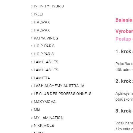
INFINITY HYBRID
INLEI
Balenie
ITALWAX
ITALWAX
Vyrobe
KATYA VINOG
Postup 
L.C.P. PARIS
1. krok
L.C.P.PARIS
LAMI LASHES
Pokožku o
dôkladne
LAMI LASHES
LAMITTA
2. krok
LASH ALCHEMY AUSTRALIA
Aplikujem
LE CLUB DES PROFESSIONNELS
obrúskom
MAXYMOVA
MIA
3. krok
MY LAMINATION
Vosk naná
NIKK MOLE
školenia 