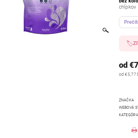
bez kol
chĺpkov 
Prečít
🏷️
Zľ
od €7
ZNAČKA
WEBOVÁ S
KATEGÓRI