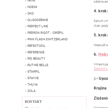
NKIM
ošetrované
NOEMI
4. krok
OKO
OLIGODERMIE
Sérum vma
(tvár, po
PERFECT LINE
PERRON RIGOT - CIRÉPIL
5. krok
PINK FLASH SWITZERLAND
Nepoužíva
REFECTOCIL
REFERENCE
6.
Hydra
RIO BEAUTY
Vmasíruje
RUTHIE BELLE
Sensiti
STARPIL
STAYVE
p>
Upoz
THUYA
Krajina
ZOLA
Zloženi
KONTAKT