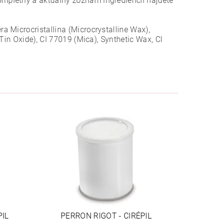
mpletný a aktuálny zoznam ingrediencií nájdete
 Microcristallina (Microcrystalline Wax),
Tin Oxide), CI 77019 (Mica), Synthetic Wax, CI
PIL
PERRON RIGOT - CIRÉPIL