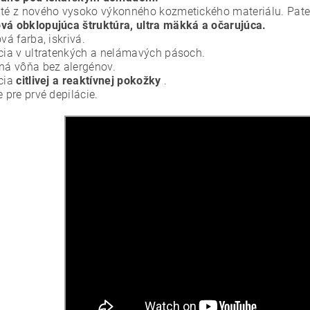
uté z nového vysoko výkonného kozmetického materiálu. Pate
vá obklopujúca štruktúra, ultra mäkká a očarujúca.
ová farba, iskrivá.
ácia v ultratenkých a nelámavých pásoch.
mná vôňa bez alergénov.
ácia
citlivej a reaktívnej pokožky
.
e pre prvé depilácie.