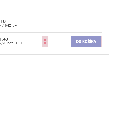
,10
€5,77 bez DPH
1,40
€25,53 bez DPH