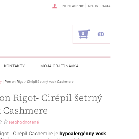
|
PRIHLÁSENIE
REGISTRÁCIA
0
€0
KONTAKTY
MOJA OBJEDNÁVKA
y
Perron Rigot- Cirépil šetrný vosk Cashmere
on Rigot- Cirépil šetrný
k Cashmere
Neohodnotené
igot - Cirépil Cachemire je
hypoalergénny vosk