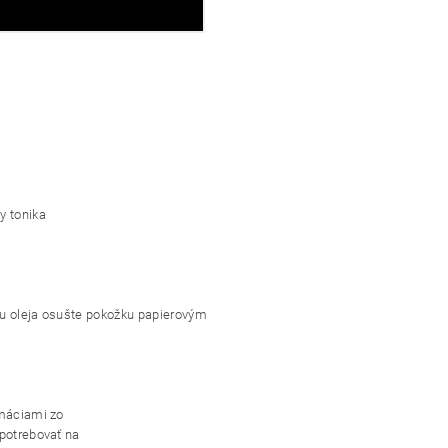
y tonika
ku oleja osušte pokožku papierovým
rmáciami zo
 potrebovať na