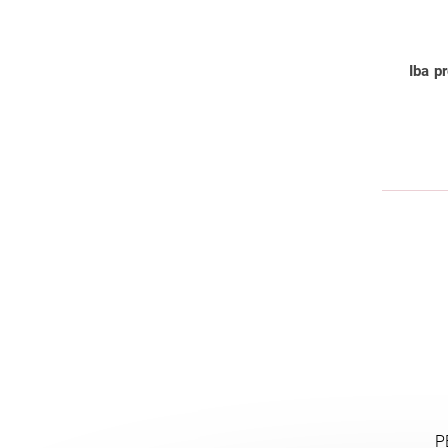
Iba p
P