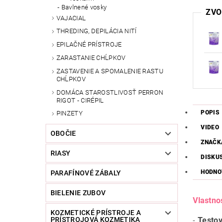
Bavlnené vosky
ZVO
VAJACIAL
THREDING, DEPILÁCIA NITÍ
EPILAČNÉ PRÍSTROJE
ZARASTANIE CHĹPKOV
ZASTAVENIE A SPOMALENIE RASTU
CHĹPKOV
DOMÁCA STAROSTLIVOSŤ PERRON
RIGOT - CIRÉPIL
POPIS
PINZETY
VIDEO
OBOČIE
ZNAČK
RIASY
DISKU
HODNO
PARAFÍNOVÉ ZÁBALY
BIELENIE ZUBOV
Vlastno
KOZMETICKÉ PRÍSTROJE A
-
Testo
PRÍSTROJOVÁ KOZMETIKA