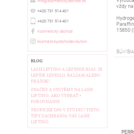
Výrobca
info
@
kozmetickyobchod.sk
vždy na
+420 731 514 401
Hydroge
+420 731 514 401
Paraffin
15850 (
Kosmetický obchod
kosmetickyobchodevolution
SÚVISI
BLOG
LASH LIFTING A LEPENIE RIAS: JE
LEPŠIE LEPIDLO, BALZAM ALEBO
PRÁŠOK?
ZNAČKY A SYSTÉMY NA LASH
LIFTING: AKO VYBRAŤ +
POROVNANIE
TROPICKÉ DNI V ŠTÚDIU? TIETO
TIPY ZACHRÁNIA VÁŠ LASH
LIFTING
PERR