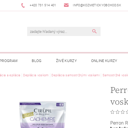
+420 731 514 401
INFO@KOZMETICKYOBCHOD.SK
 PROGRAM
BLOG
ŽIVÉ KURZY
ONLINE KURZY
ácia a epilácia
Depilácia voskom
Depilácia samostržnými voskami
Samostržné vosk
Perr
vos
Perron R