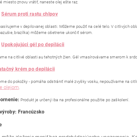
 miesto znovu vrátiť, naneste olej ešte raz.
:
Sérum proti rastu chlpov
sírujeme v depilovanej oblasti. Môžeme použiť na celé telo. V citlivých obl
dpazušie, brazílka) môžeme ošetrenie ukončiť sérom.
:
Upokojujúci gél po depilácii
me na citlivé oblasti au tehotných žien. Gél vmasírovávame smerom k srdc
tačný krém po depilácii
me do pokožky - pomáha odstrániť malé zvyšky vosku, nepoužívame na citli
ve olejom
.
ornenie:
Produkt je určený iba na profesionálne použitie po zaškolení.
 výroby: Francúzsko
e