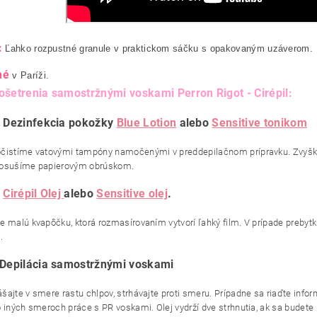
:
Ľahko rozpustné granule v praktickom sáčku s opakovaným uzáverom.
né
v Paríži.
ošetrenia samostržnými voskami Perron Rigot - Cirépil:
: Dezinfekcia pokožky
Blue Lotion
alebo
Sensitive tonikom
čistíme vatovými tampóny namočenými v preddepilačnom prípravku. Zvyšk
 osušíme papierovým obrúskom.
:
Cirépil Olej
alebo
Sensitive olej
.
e malú kvapôčku, ktorá rozmasírovaním vytvorí ľahký film. V prípade prebyt
.
 Depilácia samostržnými voskami
šajte v smere rastu chlpov, strhávajte proti smeru. Prípadne sa riaďte info
o iných smeroch práce s PR voskami. Olej vydrží dve strhnutia, ak sa budete