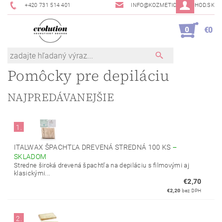
+420 731 514 401
INFO@KOZMETICKYOBCHOD.SK
0
€0
Pomôcky pre depiláciu
NAJPREDÁVANEJŠIE
1.
ITALWAX ŠPACHTĽA DREVENÁ STREDNÁ 100 KS
–
SKLADOM
Stredne široká drevená špachtľa na depiláciu s filmovými aj
klasickými...
€2,70
€2,20
bez DPH
2.