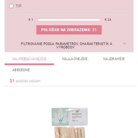
TIP
€
1
€
24
POLOŽIEK NA ZOBRAZENIE:
21
FILTROVANIE PODĽA PARAMETROV, CHARAKTERISTÍK A
VÝROBCOV
NAJPREDÁVANEJŠIE
NAJLACNEJŠIE
NAJDRAHŠIE
ABECEDNE
21
položiek celkom