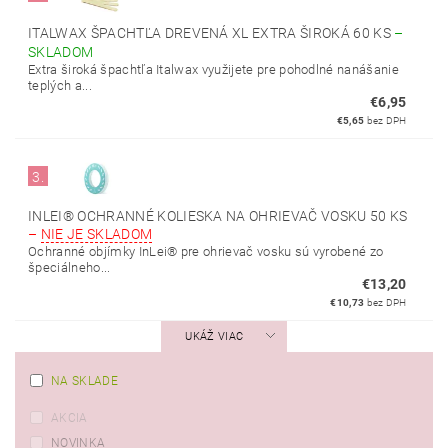
ITALWAX ŠPACHTĽA DREVENÁ XL EXTRA ŠIROKÁ 60 KS
–
SKLADOM
Extra široká špachtľa Italwax využijete pre pohodlné nanášanie
teplých a...
€6,95
€5,65
bez DPH
3.
INLEI® OCHRANNÉ KOLIESKA NA OHRIEVAČ VOSKU 50 KS
–
NIE JE SKLADOM
Ochranné objímky InLei® pre ohrievač vosku sú vyrobené zo
špeciálneho...
€13,20
€10,73
bez DPH
UKÁŽ VIAC
NA SKLADE
AKCIA
NOVINKA