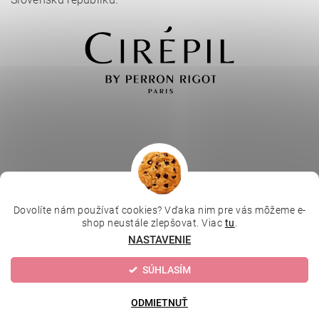
Dovolíte nám používať cookies? Vďaka nim pre vás môžeme e-
|
|
|
Depilujeme.cz
Kosmetická škola
Online kosmetické kurzy
shop neustále zlepšovat. Viac
tu
.
|
MikroArt
Ella Baché
NASTAVENIE
SÚHLASÍM
Upraviť nastavenie cookies
2026 © Kozmetický obchod, všetky práva vyhradené
Vytvoril Shoptet
ODMIETNUŤ