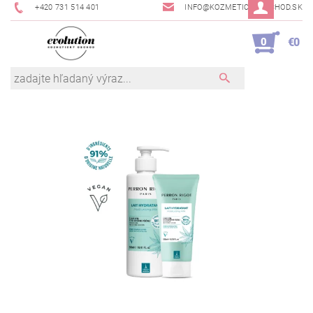
+420 731 514 401
INFO@KOZMETICKYOBCHOD.SK
0
€0