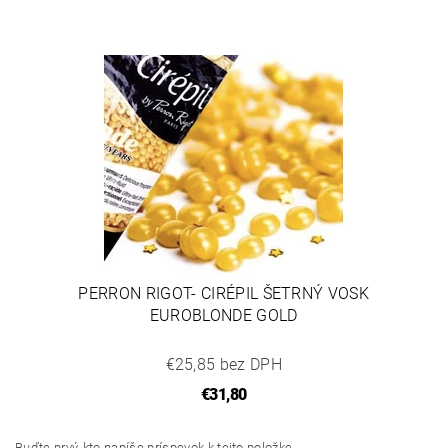
PERRON RIGOT- CIRÉPIL ŠETRNÝ VOSK
EUROBLONDE GOLD
€25,85 bez DPH
€31,80
Buďte prvý, kto napíše príspevok k tejto položke.