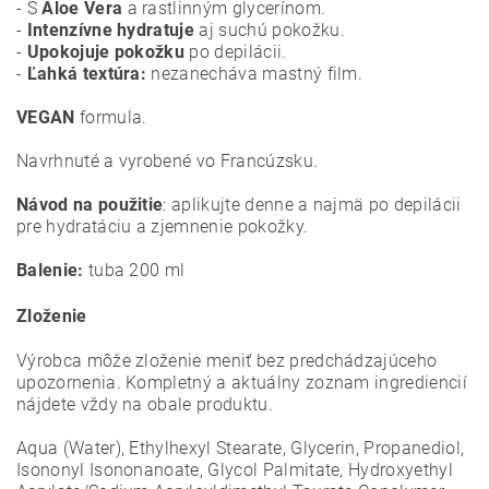
- S
Aloe Vera
a rastlinným glycerínom.
-
Intenzívne hydratuje
aj suchú pokožku.
-
Upokojuje pokožku
po depilácii.
-
Ľahká textúra:
nezanecháva mastný film.
VEGAN
formula.
Navrhnuté a vyrobené vo Francúzsku.
Návod na použitie
: aplikujte denne a najmä po depilácii
pre hydratáciu a zjemnenie pokožky.
Balenie:
tuba 200 ml
Zloženie
Výrobca môže zloženie meniť bez predchádzajúceho
upozornenia. Kompletný a aktuálny zoznam ingrediencií
nájdete vždy na obale produktu.
Aqua (Water), Ethylhexyl Stearate, Glycerin, Propanediol,
Isononyl Isononanoate, Glycol Palmitate, Hydroxyethyl