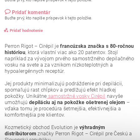
Pridať komentár
Buďte prvý, kto napíše príspevok k tejto položke.
Pridať hodnotenie
Perron Rigot – Cirépil je
francúzska značka s 80-ročnou
históriou
, ktorá vlastní viac ako 20 patentov. Stojí
napríklad za vývojom prvého samostržného depilačného
vosku na svete a za vznikom nízkoteplotných a
hypoalergénnych receptúr.
Jej produkty minimalizujú podráždenie pri depilácii,
spomaľujú rast chĺpkov a predlžujú efekt hladkej
pokožky. Unikátne
samostržné vosky Cirépil
navyše
umožňujú
depiláciu aj na pokožke ošetrenej olejom
–
vďaka tomu je procedúra šetrnejšia, efektívnejšia a
komfortnejšia pre klientov.
Kozmetický obchod Evolution je
výhradným
Vložením hodnotenie súhlasíte s
podmienkami ochrany
osobných údajov
.
distribútorom
značky Perron Rigot – Cirépil pre Českú a
Slovenskú republiku.