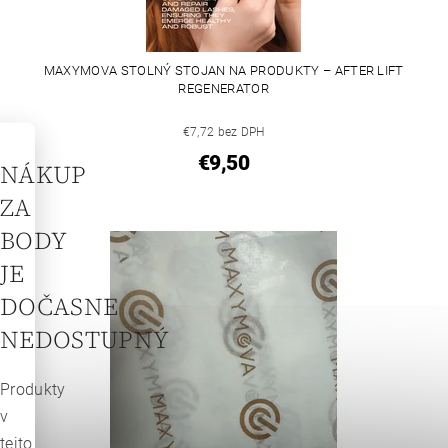
MAXYMOVA STOLNÝ STOJAN NA PRODUKTY – AFTER LIFT
REGENERATOR
€7,72 bez DPH
€9,50
NÁKUP
ZA
BODY
JE
DOČASNE
NEDOSTUPNÝ
Produkty
v
tejto