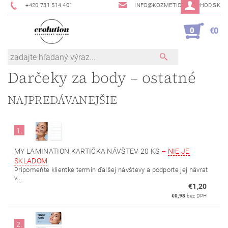
+420 731 514 401
INFO@KOZMETICKYOBCHOD.SK
0
€0
Darčeky za body – ostatné
NAJPREDÁVANEJŠIE
1.
MY LAMINATION KARTIČKA NÁVŠTEV 20 KS
–
NIE JE
SKLADOM
Pripomeňte klientke termín ďalšej návštevy a podporte jej návrat
v...
€1,20
€0,98
bez DPH
2.