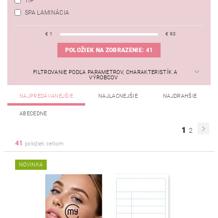
TIP
SPA LAMINÁCIA
€
1
€
93
POLOŽIEK NA ZOBRAZENIE:
41
FILTROVANIE PODĽA PARAMETROV, CHARAKTERISTÍK A
VÝROBCOV
NAJPREDÁVANEJŠIE
NAJLACNEJŠIE
NAJDRAHŠIE
ABECEDNE
1
2
41
položiek celkom
NOVINKA