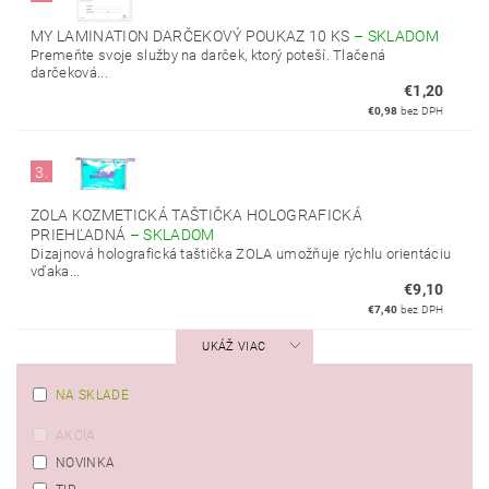
MY LAMINATION DARČEKOVÝ POUKAZ 10 KS
–
SKLADOM
Premeňte svoje služby na darček, ktorý poteší. Tlačená
darčeková...
€1,20
€0,98
bez DPH
3.
ZOLA KOZMETICKÁ TAŠTIČKA HOLOGRAFICKÁ
PRIEHĽADNÁ
–
SKLADOM
Dizajnová holografická taštička ZOLA umožňuje rýchlu orientáciu
vďaka...
€9,10
€7,40
bez DPH
UKÁŽ VIAC
NA SKLADE
AKCIA
NOVINKA