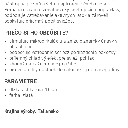
nástroj na presnú a šetrnú aplikáciu očného séra.
Pomáha maximalizovať účinky ošetrujúcich prípravkov,
podporuje vstrebávanie aktívnych látok a zároveň
poskytuje príjemný pocit sviežosti.
PREČO SI HO OBĽÚBITE?
stimuluje mikrocirkuláciu a znižuje známky únavy v
oblasti očí
podporuje vstrebanie sér bez podráždenia pokožky
príjemný chladivý efekt pre svieži pohľad
vhodný na každodenné použitie
profesionálny doplnok do salónnej aj domácej rutiny
PARAMETRE
dĺžka aplikátora: 10 cm
farba: zlatá
Krajina výroby: Taliansko