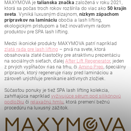
MAXYMOVA je
talianska značka
založená v roku 2021,
ktorá sa počas troch rokov rozšírila do viac ako
50 krajín
sveta
. Vyniká luxusným dizajnom,
nízkym zápachom
prípravkov na lamináciu
obočia a lash lifting,
ekologickým prístupom a tiež inovatívnym radom
produktov pre SPA lash lifting.
Medzi ikonické produkty MAXYMOVA patrí napríklad
zlatá rada pre lash lifting
– prvá na svete, ktorá
obsahovala zlaté čiastočky pre atraktívnu prezentáciu
na sociálnych sieťach, ďalej
After Lift Regenerator
, jeden
z prvých vypĺňačov rias na trhu, či
Amino Prep
, špeciálny
prípravok, ktorý regeneruje riasy pred lamináciou a
zároveň urýchľuje prenikanie aktívnych zložiek.
Vložením hodnotenie súhlasíte s
podmienkami ochrany
osobných údajov
.
Súčasťou ponuky je tiež SPA lash lifting kolekcia,
zahŕňajúca napríklad
vyživujúce sérum pod silikónovú
podložku
či
relaxačnú hmlu
, ktorá premení bežnú
procedúru na luxusný zážitok.