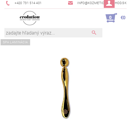
+420 731 514 401
INFO@KOZMETICKYOBCHOD.SK
0
€0
SPA LAMINÁCIA