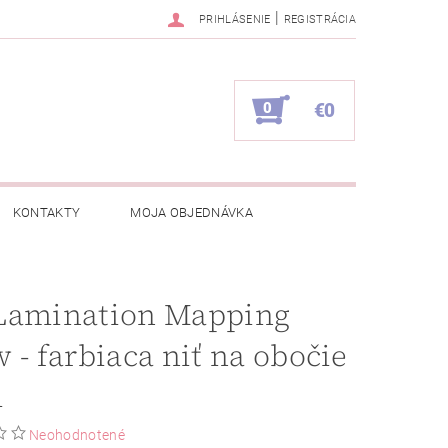
|
PRIHLÁSENIE
REGISTRÁCIA
0
€0
KONTAKTY
MOJA OBJEDNÁVKA
Lamination Mapping
 - farbiaca niť na obočie
m
Neohodnotené