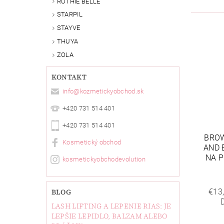
RUTHIE BELLE
STARPIL
STAYVE
THUYA
ZOLA
KONTAKT
info
@
kozmetickyobchod.sk
+420 731 514 401
+420 731 514 401
BROW
Kosmetický obchod
AND 
NA 
kosmetickyobchodevolution
BLOG
€13
LASH LIFTING A LEPENIE RIAS: JE
LEPŠIE LEPIDLO, BALZAM ALEBO