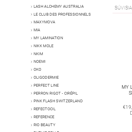
LASH ALCHEMY AUSTRALIA
SÚVISI
LE CLUB DES PROFESSIONNELS
MAXYMOVA
MIA
MY LAMINATION
NIKK MOLE
NKIM
NOEMI
OKO
OLIGODERMIE
PERFECT LINE
MY 
S
PERRON RIGOT - CIRÉPIL
PINK FLASH SWITZERLAND
€19
REFECTOCIL
REFERENCE
RIO BEAUTY