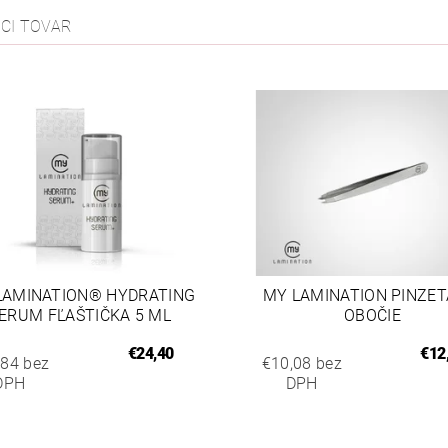
ACI TOVAR
LAMINATION® HYDRATING
MY LAMINATION PINZET
ERUM FĽAŠTIČKA 5 ML
OBOČIE
€24,40
€12
,84 bez
€10,08 bez
DPH
DPH