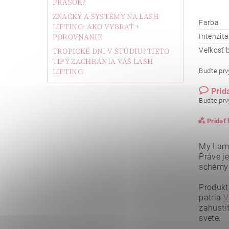
PRÁŠOK?
ZNAČKY A SYSTÉMY NA LASH
Farba
LIFTING: AKO VYBRAŤ +
POROVNANIE
Intenzit
TROPICKÉ DNI V ŠTÚDIU? TIETO
Veľkosť b
TIPY ZACHRÁNIA VÁŠ LASH
LIFTING
Buďte prvý
Prid
Buďte prvý
Pridať
My Lamin
Práve je
schémy 
Produkt
patria
V
zahusti
svete.