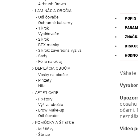
Airbrush Brows
LAMINÁCIA OBOČIA
Odličovače
POPIS
Ochranné balzamy
PARAM
1.krok
Vyplňovače
ZNAČK
2.krok
BTX masky
DISKU
3.krok: záverečná výživa
HODNO
Sady
Fólia na okraj
DEPILÁCIA OBOČIA
Váhate 
Vosky na obočie
Pinzety
Vyroben
Nite
AFTER CARE
Upozor
Fixátory
dosahu 
Výživa obočia
očami. 
Brow Make-up
Odličovače
neznáša
POMÔCKY A ŠTETCE
Video
p
Mištičky
Štetce