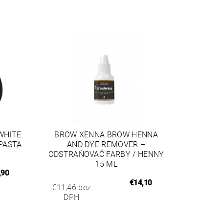
WHITE
BROW XENNA BROW HENNA
PASTA
AND DYE REMOVER –
ODSTRAŇOVAČ FARBY / HENNY
15 ML
,90
€14,10
€11,46 bez
DPH