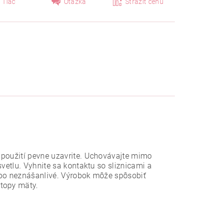
Tlač
Otázka
Strážiť cenu
 použití pevne uzavrite. Uchovávajte mimo
svetlu. Vyhnite sa kontaktu so sliznicami a
lebo neznášanlivé. Výrobok môže spôsobiť
stopy mäty.