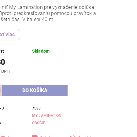
 niť My Lamination pre vyznačenie oblúka
Oproti predkresľovaniu pomocou pravítok a
 šetrí čas. V balení 40 m.
ať viac
sť
Skladom
30
 bez DPH
RU
7533
MY LAMINATION
A
OBOČIE