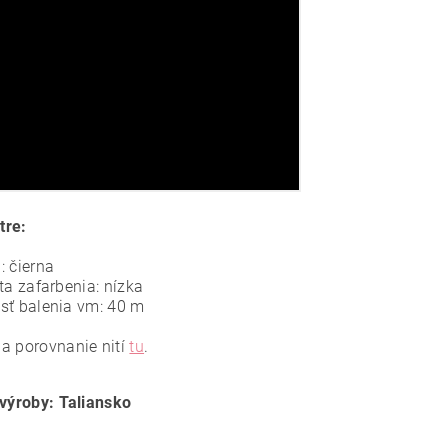
tre:
a:
čierna
ita zafarbenia:
nízka
sť balenia vm: 40 m
a porovnanie nití
tu
.
 výroby: Taliansko