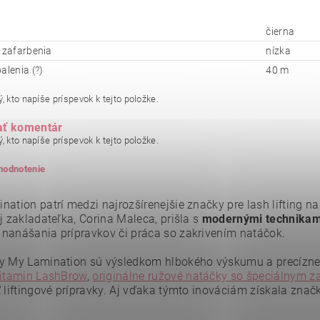
čierna
a zafarbenia
nízka
alenia (?)
40 m
, kto napíše príspevok k tejto položke.
ať komentár
, kto napíše príspevok k tejto položke.
 hodnotenie
ation patrí medzi najrozšírenejšie značky pre lash lifting na
j zakladateľka, Corina Maleca, prišla s
modernými technikami 
nanášania prípravkov či práca so zakrivením natáčok.
y My Lamination sú výsledkom hlbokého výskumu a precíznej 
itamin LashBrow
,
originálne ružové natáčky so špeciálnym z
ť liftingové prípravky. Aj vďaka týmto inováciám získala zna