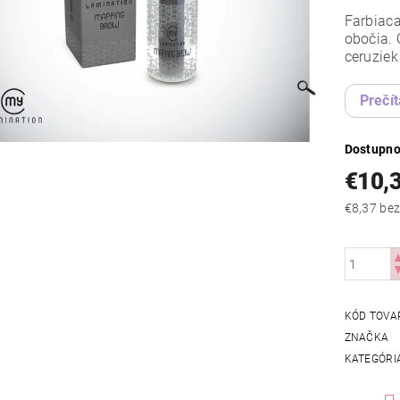
Farbiaca
obočia. 
ceruziek
Prečít
Dostupno
€10,
€8,37
KÓD TOVA
ZNAČKA
KATEGÓRI