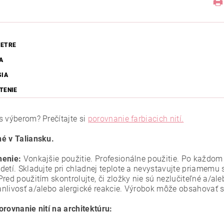
ETRE
A
SIA
TENIE
s výberom? Prečítajte si
porovnanie farbiacich nití.
é v Taliansku.
nenie:
Vonkajšie použitie. Profesionálne použitie. Po každom
detí. Skladujte pri chladnej teplote a nevystavujte priamemu 
Pred použitím skontrolujte, či zložky nie sú nezlučiteľné a/a
nlivosť a/alebo alergické reakcie. Výrobok môže obsahovať 
orovnanie nití na architektúru
: