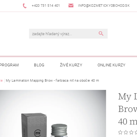
+420 731 514 401
INFO@KOZMETICKYOBCHOD.SK
 PROGRAM
BLOG
ŽIVÉ KURZY
ONLINE KURZY
ie
My Lamination Mapping Brow - farbiaca niť na obočie 40 m
My 
Brow
40 