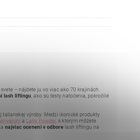
 svete – nájdete ju vo viac ako 70 krajinách.
lash liftingu
, ako sú testy natočenia, pokročilé
talianskej výroby. Medzi ikonické produkty
akrivením
a
Lami Powder
, s ktorým môžete
čka
najviac ocenení
v odbore
lash liftingu na