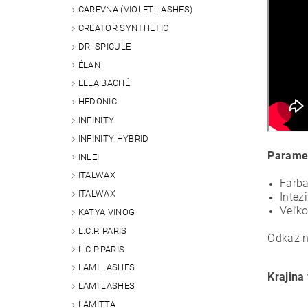
CAREVNA (VIOLET LASHES)
CREATOR SYNTHETIC
DR. SPICULE
ÉLAN
ELLA BACHÉ
HEDONIC
INFINITY
INFINITY HYBRID
Parame
INLEI
ITALWAX
Farb
ITALWAX
Intez
Veľko
KATYA VINOG
L.C.P. PARIS
Odkaz n
L.C.P.PARIS
LAMI LASHES
Krajina
LAMI LASHES
LAMITTA