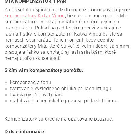
MIA KOMPENZÁTOR 1 PÁR
Za absolútnu špičku medzi kompenzátormi považujeme
kompenzátory Katya Vinog
, tie sú ale v porovnaní s Mia
kompenzátormi naozaj miniatúrne a náročnejšie na
manipuláciu. Pokiaľ sa radíte skôr medzi začínajúce
lash artistky, s kompenzátormi Katya Vinog by ste sa
nemuseli skamarátiť. To je moment, kedy oceníte
kompenzátory Mia, ktoré sú veľké, veľmi dobre sa s nimi
pracuje a ľahko sa chytajú aj lash artistkám, ktoré
nemajú toľko skúseností.
S čím vám kompenzátory pomôžu:
kompenzácia ťahu
tvarovanie výsledného oblúka pri lash liftingu
fixácia uvoľnených rias
stabilizácia chemického procesu pri lash liftingu
Kompenzátory sú určené na opakované použitie.
Ďalšie informácie: