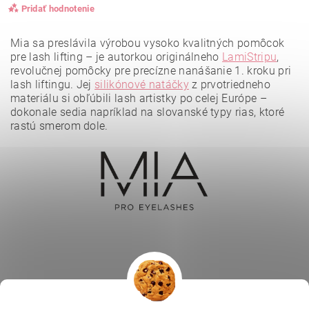
Pridať hodnotenie
Mia sa preslávila výrobou vysoko kvalitných pomôcok
pre lash lifting – je autorkou originálneho
LamiStripu
,
revolučnej pomôcky pre precízne nanášanie 1. kroku pri
lash liftingu. Jej
silikónové natáčky
z prvotriedneho
materiálu si obľúbili lash artistky po celej Európe –
dokonale sedia napríklad na slovanské typy rias, ktoré
rastú smerom dole.
Vložením hodnotenie súhlasíte s
podmienkami ochrany
osobných údajov
.