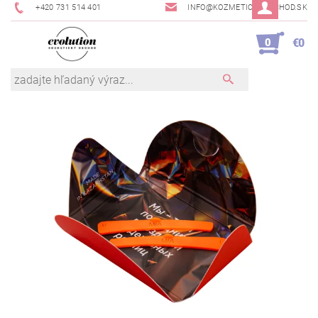
+420 731 514 401
INFO@KOZMETICKYOBCHOD.SK
0
€0