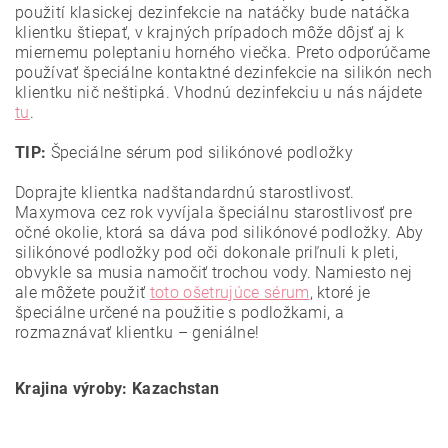
použití klasickej dezinfekcie na natáčky bude natáčka
klientku štiepať, v krajných prípadoch môže dôjsť aj k
miernemu poleptaniu horného viečka. Preto odporúčame
používať špeciálne kontaktné dezinfekcie na silikón nech
klientku nič neštipká. Vhodnú dezinfekciu u nás nájdete
tu
.
TIP:
Špeciálne sérum pod silikónové podložky
Doprajte klientka nadštandardnú starostlivosť.
Maxymova cez rok vyvíjala špeciálnu starostlivosť pre
očné okolie, ktorá sa dáva pod silikónové podložky. Aby
silikónové podložky pod oči dokonale priľnuli k pleti,
obvykle sa musia namočiť trochou vody. Namiesto nej
ale môžete použiť
toto ošetrujúce sérum
, ktoré je
špeciálne určené na použitie s podložkami, a
rozmaznávať klientku – geniálne!
Krajina výroby: Kazachstan