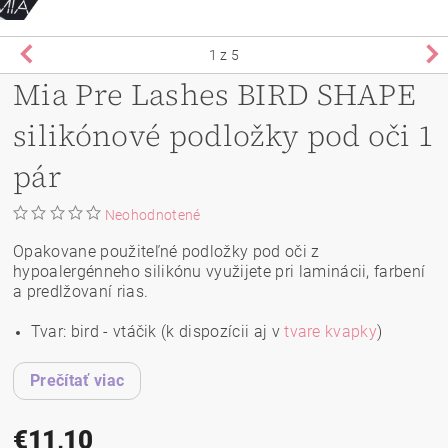
1
z 5
Mia Pre Lashes BIRD SHAPE
silikónové podložky pod oči 1
pár
Neohodnotené
Opakovane použiteľné podložky pod oči z
hypoalergénneho silikónu využijete pri laminácii, farbení
a predlžovaní rias.
Tvar: bird - vtáčik (k dispozícii aj v
tvare kvapky
)
Prečítať viac
€11,10