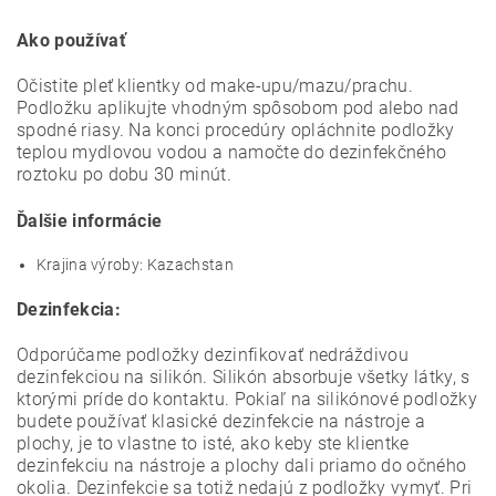
Ako používať
Očistite pleť klientky od make-upu/mazu/prachu.
Podložku aplikujte vhodným spôsobom pod alebo nad
spodné riasy. Na konci procedúry opláchnite podložky
teplou mydlovou vodou a namočte do dezinfekčného
roztoku po dobu 30 minút.
Ďalšie informácie
Krajina výroby: Kazachstan
Dezinfekcia:
Odporúčame podložky dezinfikovať nedráždivou
dezinfekciou na silikón. Silikón absorbuje všetky látky, s
ktorými príde do kontaktu. Pokiaľ na silikónové podložky
budete používať klasické dezinfekcie na nástroje a
plochy, je to vlastne to isté, ako keby ste klientke
dezinfekciu na nástroje a plochy dali priamo do očného
okolia. Dezinfekcie sa totiž nedajú z podložky vymyť. Pri