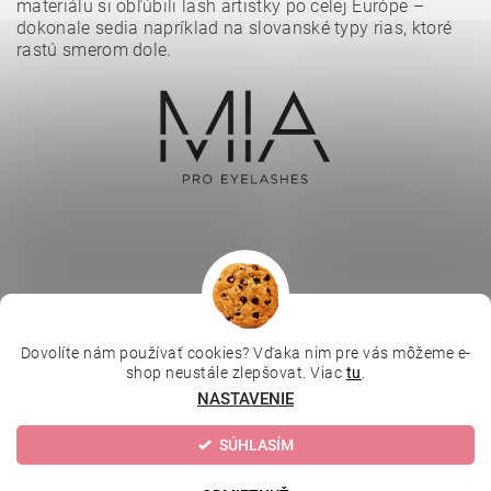
materiálu si obľúbili lash artistky po celej Európe –
dokonale sedia napríklad na slovanské typy rias, ktoré
rastú smerom dole.
Vložením hodnotenie súhlasíte s
podmienkami ochrany
osobných údajov
.
Dovolíte nám používať cookies? Vďaka nim pre vás môžeme e-
|
|
|
Depilujeme.cz
Kosmetická škola
Online kosmetické kurzy
shop neustále zlepšovat. Viac
tu
.
|
MikroArt
Ella Baché
NASTAVENIE
SÚHLASÍM
Upraviť nastavenie cookies
2026 © Kozmetický obchod, všetky práva vyhradené
Vytvoril Shoptet