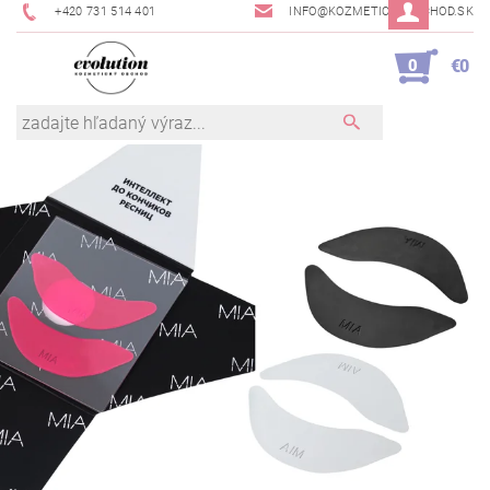
+420 731 514 401
INFO@KOZMETICKYOBCHOD.SK
0
€0