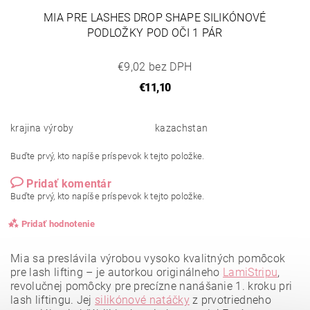
MIA PRE LASHES DROP SHAPE SILIKÓNOVÉ
PODLOŽKY POD OČI 1 PÁR
€9,02 bez DPH
€11,10
krajina výroby
kazachstan
Buďte prvý, kto napíše príspevok k tejto položke.
Pridať komentár
Buďte prvý, kto napíše príspevok k tejto položke.
Pridať hodnotenie
Mia sa preslávila výrobou vysoko kvalitných pomôcok
pre lash lifting – je autorkou originálneho
LamiStripu
,
revolučnej pomôcky pre precízne nanášanie 1. kroku pri
lash liftingu. Jej
silikónové natáčky
z prvotriedneho