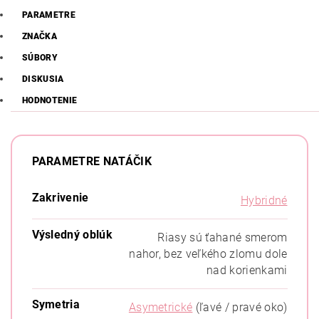
PARAMETRE
ZNAČKA
SÚBORY
DISKUSIA
HODNOTENIE
PARAMETRE NATÁČIK
Zakrivenie
Hybridné
Výsledný oblúk
Riasy sú ťahané smerom
nahor, bez veľkého zlomu dole
nad korienkami
Symetria
Asymetrické
(ľavé / pravé oko)