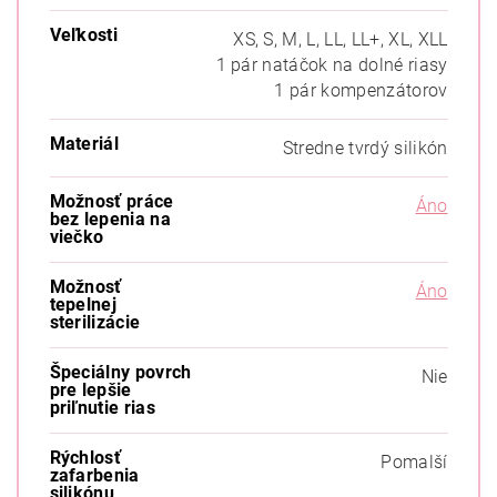
Veľkosti
XS, S, M, L, LL, LL+, XL, XLL
1 pár natáčok na dolné riasy
1 pár kompenzátorov
Materiál
Stredne tvrdý silikón
Možnosť práce
Áno
bez lepenia na
viečko
Možnosť
Áno
tepelnej
sterilizácie
Špeciálny povrch
Nie
pre lepšie
priľnutie rias
Rýchlosť
Pomalší
zafarbenia
silikónu