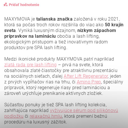
Pridať hodnotenie
MAXYMOVA je
talianska značka
založená v roku 2021,
ktorá sa počas troch rokov rozšírila do viac ako
50 krajín
sveta
. Vyniká luxusným dizajnom,
nízkym zápachom
prípravkov na lamináciu
obočia a lash lifting,
ekologickým prístupom a tiež inovatívnym radom
produktov pre SPA lash lifting.
Medzi ikonické produkty MAXYMOVA patrí napríklad
zlatá rada pre lash lifting
– prvá na svete, ktorá
obsahovala zlaté čiastočky pre atraktívnu prezentáciu
na sociálnych sieťach, ďalej
After Lift Regenerator
, jeden
z prvých vypĺňačov rias na trhu, či
Amino Prep
, špeciálny
prípravok, ktorý regeneruje riasy pred lamináciou a
zároveň urýchľuje prenikanie aktívnych zložiek.
Vložením hodnotenie súhlasíte s
podmienkami ochrany
osobných údajov
.
Súčasťou ponuky je tiež SPA lash lifting kolekcia,
zahŕňajúca napríklad
vyživujúce sérum pod silikónovú
podložku
či
relaxačnú hmlu
, ktorá premení bežnú
procedúru na luxusný zážitok.