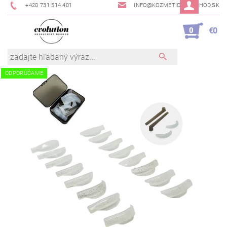
+420 731 514 401
INFO@KOZMETICKYOBCHOD.SK
0
€0
ODPORÚČAME