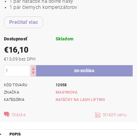
1 pár natáčok na dolné riasy
1 pár čiernych kompenzátorov
Prečítať viac
Dostupnosť
Skladom
€16,10
€13,09 bez DPH
KÓD TOVARU
12058
ZNAČKA
MAXYMOVA
KATEGÓRIA
NATÁČKY NA LASH LIFTING
Otázka
Strážiť cenu
POPIS