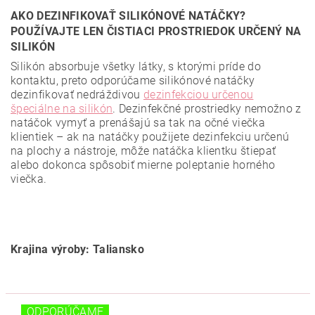
AKO DEZINFIKOVAŤ SILIKÓNOVÉ NATÁČKY?
POUŽÍVAJTE LEN ČISTIACI PROSTRIEDOK URČENÝ NA
SILIKÓN
Silikón absorbuje všetky látky, s ktorými príde do
kontaktu, preto odporúčame silikónové natáčky
dezinfikovať nedráždivou
dezinfekciou určenou
špeciálne na silikón
. Dezinfekčné prostriedky nemožno z
natáčok vymyť a prenášajú sa tak na očné viečka
klientiek – ak na natáčky použijete dezinfekciu určenú
na plochy a nástroje, môže natáčka klientku štiepať
alebo dokonca spôsobiť mierne poleptanie horného
viečka.
Krajina výroby: Taliansko
ODPORÚČAME