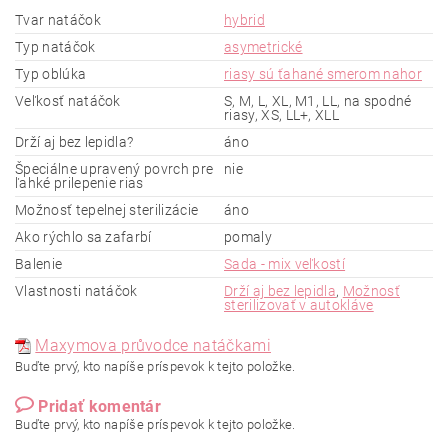
Tvar natáčok
hybrid
Typ natáčok
asymetrické
Typ oblúka
riasy sú ťahané smerom nahor
Veľkosť natáčok
S, M, L, XL, M1, LL, na spodné
riasy, XS, LL+, XLL
Drží aj bez lepidla?
áno
Špeciálne upravený povrch pre
nie
ľahké prilepenie rias
Možnosť tepelnej sterilizácie
áno
Ako rýchlo sa zafarbí
pomaly
Balenie
Sada - mix veľkostí
Vlastnosti natáčok
Drží aj bez lepidla
,
Možnosť
sterilizovať v autokláve
Maxymova průvodce natáčkami
Buďte prvý, kto napíše príspevok k tejto položke.
Pridať komentár
Buďte prvý, kto napíše príspevok k tejto položke.