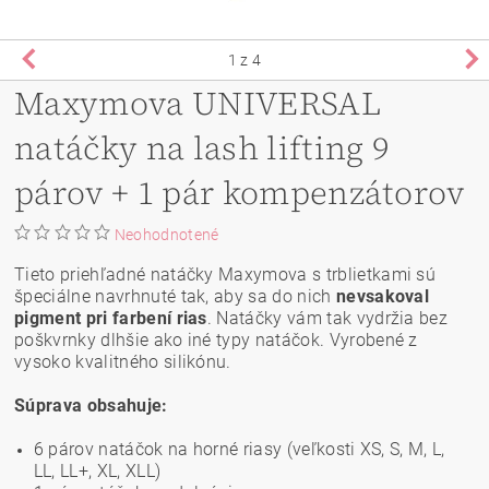
1
z 4
Maxymova UNIVERSAL
natáčky na lash lifting 9
párov + 1 pár kompenzátorov
Neohodnotené
Tieto priehľadné natáčky Maxymova s trblietkami sú
špeciálne navrhnuté tak, aby sa do nich
nevsakoval
pigment pri farbení rias
. Natáčky vám tak vydržia bez
poškvrnky dlhšie ako iné typy natáčok. Vyrobené z
vysoko kvalitného silikónu.
Súprava obsahuje:
6 párov natáčok na horné riasy (veľkosti XS, S, M, L,
LL, LL+, XL, XLL)