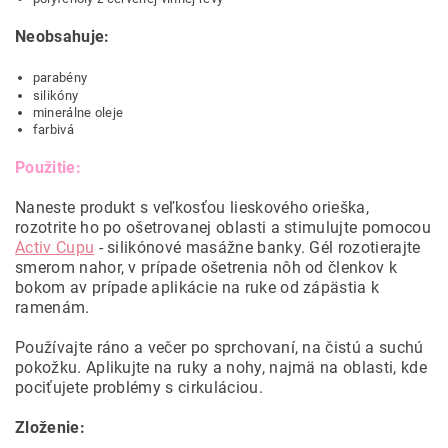
Neobsahuje:
parabény
silikóny
minerálne oleje
farbivá
Použitie:
Naneste produkt s veľkosťou lieskového orieška,
rozotrite ho po ošetrovanej oblasti a stimulujte pomocou
Activ Cupu
- silikónové masážne banky. Gél rozotierajte
smerom nahor, v prípade ošetrenia nôh od členkov k
bokom av prípade aplikácie na ruke od zápästia k
ramenám.
Používajte ráno a večer po sprchovaní, na čistú a suchú
pokožku. Aplikujte na ruky a nohy, najmä na oblasti, kde
pociťujete problémy s cirkuláciou.
Zloženie: