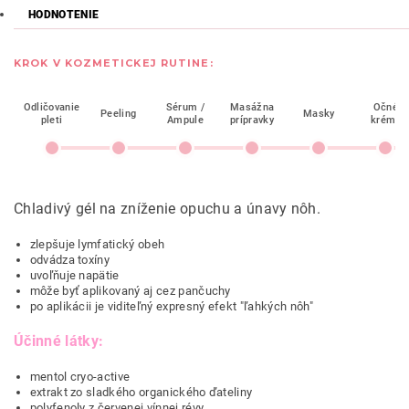
HODNOTENIE
KROK V KOZMETICKEJ RUTINE:
Odličovanie
Sérum /
Masážna
Očné
Peeling
Masky
pleti
Ampule
prípravky
krémy
Chladivý gél na zníženie opuchu a únavy nôh.
zlepšuje lymfatický obeh
odvádza toxíny
uvoľňuje napätie
môže byť aplikovaný aj cez pančuchy
po aplikácii je viditeľný expresný efekt "ľahkých nôh"
Účinné látky:
mentol cryo-active
extrakt zo sladkého organického ďateliny
polyfenoly z červenej vínnej révy