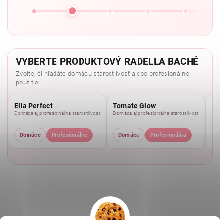
VYBERTE PRODUKTOVÝ RADELLA BACHÉ
Zvoľte, či hľadáte domácu starostlivosť alebo profesionálne
použitie.
Ella Perfect
Tomate Glow
Mo
Domáca aj profesionálna starostlivosť
Domáca aj profesionálna starostlivosť
Dom
Domáce
Profesionálne
Domáca
Profesionálna