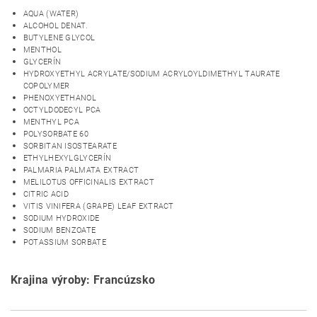
AQUA (WATER)
ALCOHOL DENAT.
BUTYLENE GLYCOL
MENTHOL
GLYCERÍN
HYDROXYETHYL ACRYLATE/SODIUM ACRYLOYLDIMETHYL TAURATE
COPOLYMER
PHENOXYETHANOL
OCTYLDODECYL PCA
MENTHYL PCA
POLYSORBATE 60
SORBITAN ISOSTEARATE
ETHYLHEXYLGLYCERÍN
PALMARIA PALMATA EXTRACT
MELILOTUS OFFICINALIS EXTRACT
CITRIC ACID
VITIS VINIFERA (GRAPE) LEAF EXTRACT
SODIUM HYDROXIDE
SODIUM BENZOATE
POTASSIUM SORBATE
Krajina výroby: Francúzsko