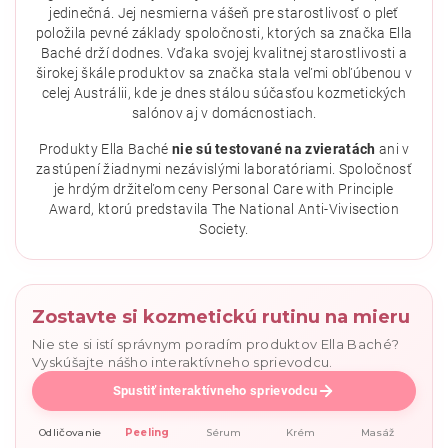
jedinečná. Jej nesmierna vášeň pre starostlivosť o pleť
položila pevné základy spoločnosti, ktorých sa značka Ella
Baché drží dodnes. Vďaka svojej kvalitnej starostlivosti a
širokej škále produktov sa značka stala veľmi obľúbenou v
celej Austrálii, kde je dnes stálou súčasťou kozmetických
salónov aj v domácnostiach.
Vložením hodnotenie súhlasíte s
podmienkami ochrany
osobných údajov
.
Produkty Ella Baché
nie sú testované na zvieratách
ani v
zastúpení žiadnymi nezávislými laboratóriami. Spoločnosť
je hrdým držiteľom ceny Personal Care with Principle
Award, ktorú predstavila The National Anti-Vivisection
Society.
Zostavte si kozmetickú rutinu na mieru
Nie ste si istí správnym poradím produktov Ella Baché?
Vyskúšajte nášho interaktívneho sprievodcu.
Spustiť interaktívneho sprievodcu
Odličovanie
Peeling
Sérum
Krém
Masáž