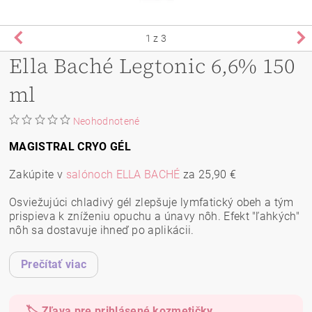
1
z 3
Ella Baché Legtonic 6,6% 150
ml
Neohodnotené
MAGISTRAL CRYO GÉL
Zakúpite v
salónoch ELLA BACHÉ
za 25,90 €
Osviežujúci chladivý gél zlepšuje lymfatický obeh a tým
prispieva k zníženiu opuchu a únavy nôh. Efekt "ľahkých"
nôh sa dostavuje ihneď po aplikácii.
Prečítať viac
🏷️ Zľava pre prihlásené kozmetičky