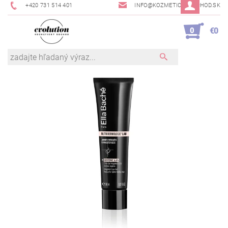
+420 731 514 401
INFO@KOZMETICKYOBCHOD.SK
0
€0