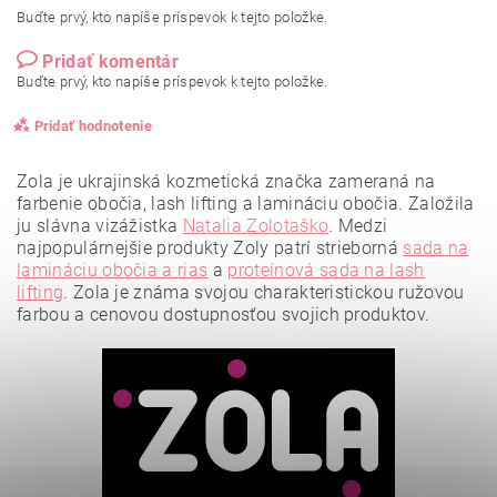
Buďte prvý, kto napíše príspevok k tejto položke.
Pridať komentár
Buďte prvý, kto napíše príspevok k tejto položke.
Pridať hodnotenie
Zola je ukrajinská kozmetická značka zameraná na
farbenie obočia, lash lifting a lamináciu obočia. Založila
ju slávna vizážistka
Natalia Zolotaško
.
Medzi
najpopulárnejšie produkty Zoly patrí strieborná
sada na
lamináciu obočia a rias
a
proteínová sada na lash
lifting
.
Zola je známa svojou charakteristickou ružovou
farbou a cenovou dostupnosťou svojich produktov.
Vložením hodnotenie súhlasíte s
podmienkami ochrany
osobných údajov
.