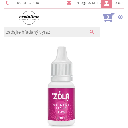
+420 731 514 401
INFO@KOZMETICKYOBCHOD.SK
0
€0