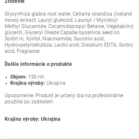
Zloženie
Glycyrrhiza glabra root water, Cetraria islandica (iceland
moss) extract, Lauryl glukozid, Lauroyl / Myristoyl
Methyl Glucamide, Cocamidopropyl Betaine, Vegetabilný
glycerín, Glyceryl Oleate Capabe byssinica seed oil,
Sorbit in, Xylitol, Niacinamide, Succinic acid,
Hydroxyetylcellulóza, Lactic acid, Disodium EDTA, Sorbic
acid, Fragrance.
Ďalšie informácie o produkte
Objem:
150 ml
Krajina výroby:
Ukrajina
Upozornenie: Produkt je určený iba na profesionálne
použitie po zaškolení.
Krajina výroby: Ukrajina