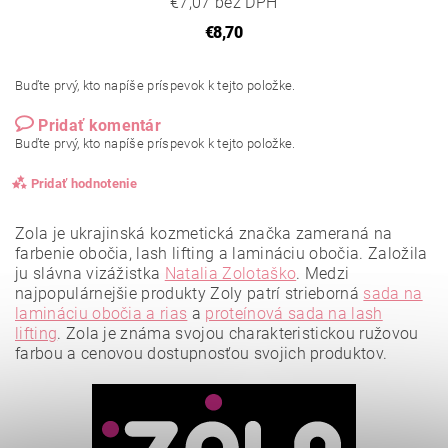
€7,07 bez DPH
€8,70
Buďte prvý, kto napíše príspevok k tejto položke.
Pridať komentár
Buďte prvý, kto napíše príspevok k tejto položke.
Pridať hodnotenie
Zola je ukrajinská kozmetická značka zameraná na
farbenie obočia, lash lifting a lamináciu obočia. Založila
ju slávna vizážistka
Natalia Zolotaško
.
Medzi
najpopulárnejšie produkty Zoly patrí strieborná
sada na
lamináciu obočia a rias
a
proteínová sada na lash
lifting
.
Zola je známa svojou charakteristickou ružovou
farbou a cenovou dostupnosťou svojich produktov.