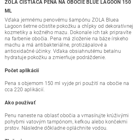
ZOLA ČISTIACA PENA NA OBOČIE BLUE LAGOON 150
ML
Vďaka jemnému penovému šampónu ZOLA Bluea
Lagoon šetrne očistíte pokožku a chĺpky od dekoratívnej
kozmetiky a kožného mazu. Dokonale ich tak pripravíte
na farbenie obočia. Pena má zloženie na báze írskeho
machu a má antibakteriálne, protizápalové a
antioxidačné účinky. Vďaka obsiahnutému betaínu
hydratuje pokožku a zmierňuje podráždenie.
Počet aplikácií
Pena s objemom 150 ml vyjde pri použití na obočie na
cca 220 aplikácií.
Ako používať
Penu naneste na oblasť obočia a vmasírujte krúživými
pohybmi vatovým tampónom, kefkou alebo končekmi
prstov. Následne dôkladne opláchnite vodou.