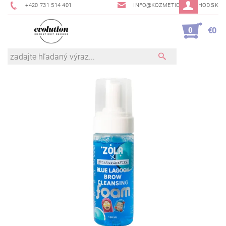
+420 731 514 401
INFO@KOZMETICKYOBCHOD.SK
0
€0