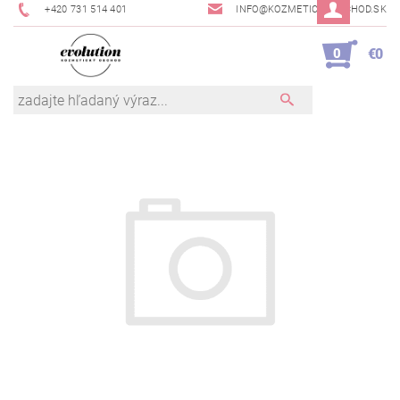
+420 731 514 401
INFO@KOZMETICKYOBCHOD.SK
0
€0