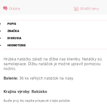
Otázka
Strážiť cenu
POPIS
ZNAČKA
DISKUSIA
HODNOTENIE
Hrúbka natáčky záleží na dĺžke rias klientky. Natáčky sú
samolepiace. Dĺžku natáčok je možné upraviť pomocou
nožníc.
Balenie:
36 ks veľkých natáčok na riasy.
Krajina výroby: Rakúsko
Buďte prvý, kto napíše príspevok k tejto položke.