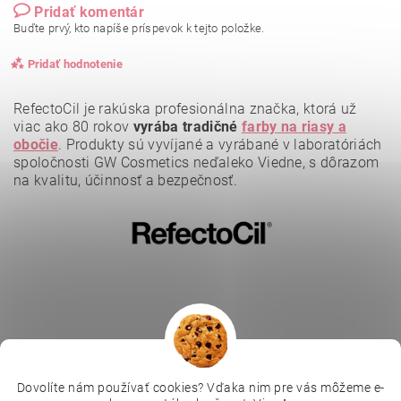
Pridať komentár
Buďte prvý, kto napíše príspevok k tejto položke.
Pridať hodnotenie
RefectoCil je rakúska profesionálna značka, ktorá už
viac ako 80 rokov
vyrába tradičné
farby na riasy a
obočie
.
Produkty sú vyvíjané a vyrábané v laboratóriách
spoločnosti GW Cosmetics neďaleko Viedne, s dôrazom
na kvalitu, účinnosť a bezpečnosť.
Vložením hodnotenie súhlasíte s
podmienkami ochrany
osobných údajov
.
Dovolíte nám používať cookies? Vďaka nim pre vás môžeme e-
|
|
|
Depilujeme.cz
Kosmetická škola
Online kosmetické kurzy