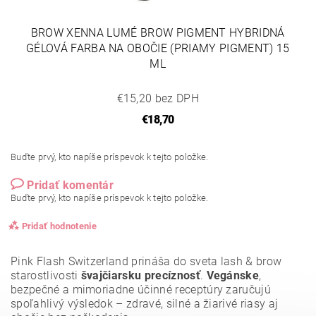
BROW XENNA LUMÉ BROW PIGMENT HYBRIDNÁ
GÉLOVÁ FARBA NA OBOČIE (PRIAMY PIGMENT) 15
ML
€15,20 bez DPH
€18,70
Buďte prvý, kto napíše príspevok k tejto položke.
Pridať komentár
Buďte prvý, kto napíše príspevok k tejto položke.
Pridať hodnotenie
Pink Flash Switzerland prináša do sveta lash & brow
starostlivosti
švajčiarsku precíznosť
.
Vegánske
,
bezpečné a mimoriadne účinné receptúry zaručujú
spoľahlivý výsledok – zdravé, silné a žiarivé riasy aj