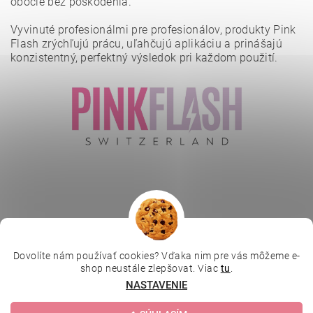
obočie bez poškodenia.
Vyvinuté profesionálmi pre profesionálov, produkty Pink
Flash zrýchľujú prácu, uľahčujú aplikáciu a prinášajú
konzistentný, perfektný výsledok pri každom použití.
Vložením hodnotenie súhlasíte s
podmienkami ochrany
osobných údajov
.
Dovolíte nám používať cookies? Vďaka nim pre vás môžeme e-
|
|
|
Depilujeme.cz
Kosmetická škola
Online kosmetické kurzy
shop neustále zlepšovat. Viac
tu
.
|
MikroArt
Ella Baché
NASTAVENIE