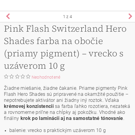
1
z 4
Pink Flash Switzerland Hero
Shades farba na obočie
(priamy pigment) – vrecko s
uzáverom 10 g
Neohodnotené
Žiadne miešanie, žiadne čakanie. Priame pigmenty Pink
Flash Hero Shades sú pripravené na okamžité použitie –
nepotrebujete aktivátor ani žiadny iný roztok. Vďaka
krémovej konzistencii
sa farba ľahko rozotiera, nezateká
a rovnomerne priľne na chĺpky aj pokožku. Vhodné ako
finálny
krok po laminácii aj na samostatné tónovanie
.
balenie: vrecko s praktickým uzáverom 10 g