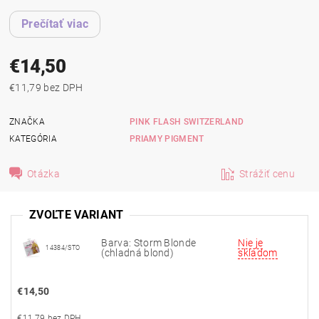
Prečítať viac
€14,50
€11,79 bez DPH
ZNAČKA
PINK FLASH SWITZERLAND
KATEGÓRIA
PRIAMY PIGMENT
Otázka
Strážiť cenu
ZVOĽTE VARIANT
Barva: Storm Blonde
Nie je
14384/STO
(chladná blond)
skladom
€14,50
€11,79 bez DPH