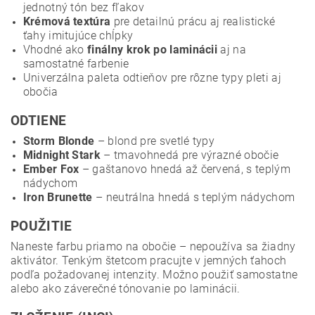
jednotný tón bez fľakov
Krémová textúra
pre detailnú prácu aj realistické
ťahy imitujúce chĺpky
Vhodné ako
finálny krok po laminácii
aj na
samostatné farbenie
Univerzálna paleta odtieňov pre rôzne typy pleti aj
obočia
ODTIENE
Storm Blonde
– blond pre svetlé typy
Midnight Stark
– tmavohnedá pre výrazné obočie
Ember Fox
– gaštanovo hnedá až červená, s teplým
nádychom
Iron Brunette
– neutrálna hnedá s teplým nádychom
POUŽITIE
Naneste farbu priamo na obočie – nepoužíva sa žiadny
aktivátor. Tenkým štetcom pracujte v jemných ťahoch
podľa požadovanej intenzity. Možno použiť samostatne
alebo ako záverečné tónovanie po laminácii.