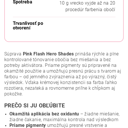
Spotreba
10 g vrecko vyjde až na 20
procedúr farbenia obočí
Trvanlivosť po
otvorení
Súprava
Pink Flash Hero Shades
prináša rýchle a plne
kontrolované tónovanie obočia bez miešania a bez
potreby aktivátora. Priame pigmenty sú pripravené na
okamžité použitie a umožňujú presnú prácu s tvarom aj
farbou – od jemného zvýraznenia až po výrazný, čistý
výsledok. Vďaka krémovej konzistencii sa farba ľahko
rozotiera, nezateká a rovnomerne priľne k chĺpkom aj
pokožke.
PREČO SI JU OBĽÚBITE
Okamžitá aplikácia bez oxidantu
– žiadne miešanie,
žiadne čakanie, maximálna kontrola nad výsledkom
Priame pigmenty
umožňujú presné vrstvenie a