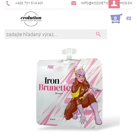
+420 731 514 401
INFO@KOZMETICKYOBCHOD.SK
0
€0