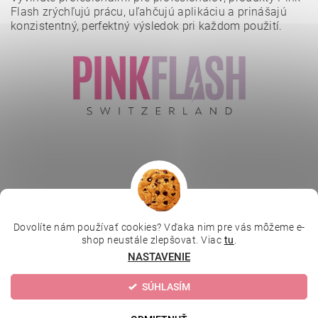
Flash zrýchľujú prácu, uľahčujú aplikáciu a prinášajú
konzistentný, perfektný výsledok pri každom použití.
Vložením hodnotenie súhlasíte s
podmienkami ochrany
osobných údajov
.
Dovolíte nám používať cookies? Vďaka nim pre vás môžeme e-
|
|
|
Depilujeme.cz
Kosmetická škola
Online kosmetické kurzy
shop neustále zlepšovat. Viac
tu
.
|
MikroArt
Ella Baché
NASTAVENIE
SÚHLASÍM
Upraviť nastavenie cookies
2026 © Kozmetický obchod, všetky práva vyhradené
Vytvoril Shoptet