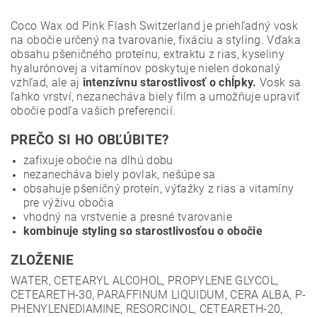
Coco Wax od Pink Flash Switzerland je priehľadný vosk
na obočie určený na tvarovanie, fixáciu a styling. Vďaka
obsahu pšeničného proteínu, extraktu z rias, kyseliny
hyalurónovej a vitamínov poskytuje nielen dokonalý
vzhľad, ale aj
intenzívnu starostlivosť o chĺpky.
Vosk sa
ľahko vrství, nezanecháva biely film a umožňuje upraviť
obočie podľa vašich preferencií.
PREČO SI HO OBĽÚBITE?
zafixuje obočie na dlhú dobu
nezanecháva biely povlak, nešúpe sa
obsahuje pšeničný proteín, výťažky z rias a vitamíny
pre výživu obočia
vhodný na vrstvenie a presné tvarovanie
kombinuje styling so starostlivosťou o obočie
ZLOŽENIE
WATER, CETEARYL ALCOHOL, PROPYLENE GLYCOL,
CETEARETH-30, PARAFFINUM LIQUIDUM, CERA ALBA, P-
PHENYLENEDIAMINE, RESORCINOL, CETEARETH-20,