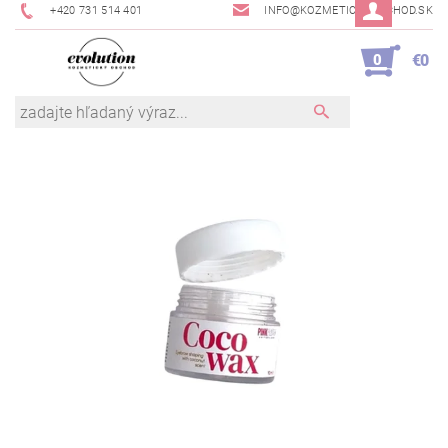
+420 731 514 401
INFO@KOZMETICKYOBCHOD.SK
0
€0