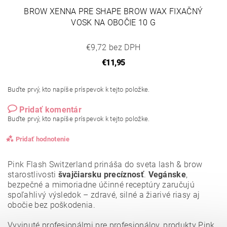
BROW XENNA PRE SHAPE BROW WAX FIXAČNÝ
VOSK NA OBOČIE 10 G
€9,72 bez DPH
€11,95
Buďte prvý, kto napíše príspevok k tejto položke.
Pridať komentár
Buďte prvý, kto napíše príspevok k tejto položke.
Pridať hodnotenie
Pink Flash Switzerland prináša do sveta lash & brow
starostlivosti
švajčiarsku precíznosť
.
Vegánske
,
bezpečné a mimoriadne účinné receptúry zaručujú
spoľahlivý výsledok – zdravé, silné a žiarivé riasy aj
obočie bez poškodenia.
Vyvinuté profesionálmi pre profesionálov, produkty Pink