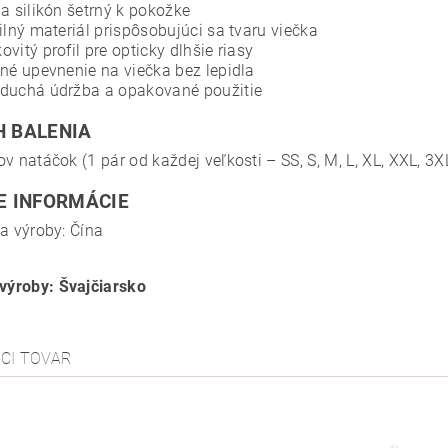
na silikón šetrný k pokožke
bilný materiál prispôsobujúci sa tvaru viečka
ovitý profil pre opticky dlhšie riasy
lné upevnenie na viečka bez lepidla
duchá údržba a opakované použitie
 BALENIA
ov natáčok (1 pár od každej veľkosti – SS, S, M, L, XL, XXL, 3X
E INFORMÁCIE
na výroby: Čína
 výroby: Švajčiarsko
ACI TOVAR