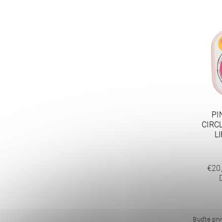
PI
CIRC
L
€20
Buďte prvý