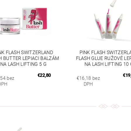
NK FLASH SWITZERLAND
PINK FLASH SWITZERL
H BUTTER LEPIACI BALZÁM
FLASH GLUE RUŽOVÉ LE
NA LASH LIFTING 5 G
NA LASH LIFTING 10 
€22,80
€19
,54 bez
€16,18 bez
DPH
DPH