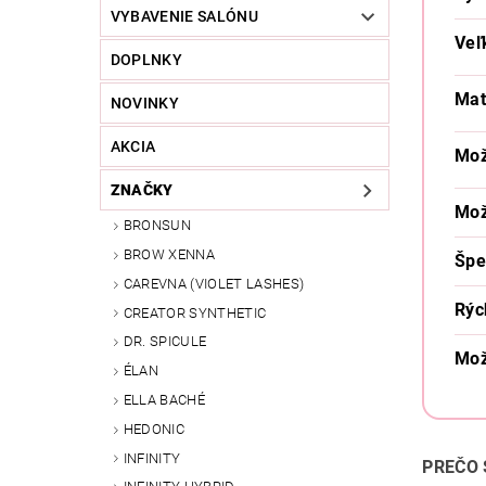
VYBAVENIE SALÓNU
Veľ
DOPLNKY
Mat
NOVINKY
AKCIA
Mož
ZNAČKY
Mož
BRONSUN
BROW XENNA
Špe
CAREVNA (VIOLET LASHES)
Rýc
CREATOR SYNTHETIC
DR. SPICULE
Mož
ÉLAN
ELLA BACHÉ
HEDONIC
INFINITY
PREČO 