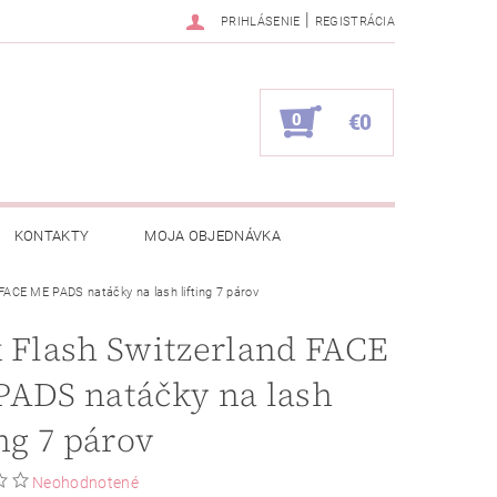
|
PRIHLÁSENIE
REGISTRÁCIA
0
€0
KONTAKTY
MOJA OBJEDNÁVKA
 FACE ME PADS natáčky na lash lifting 7 párov
 Flash Switzerland FACE
PADS natáčky na lash
ing 7 párov
Neohodnotené