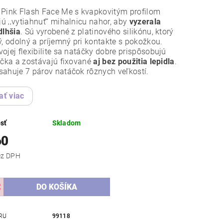
 Pink Flash Face Me s kvapkovitým profilom
 ‚‚vytiahnuť‘‘ mihalnicu nahor, aby
vyzerala
dlhšia
. Sú vyrobené z platinového silikónu, ktorý
ý, odolný a príjemný pri kontakte s pokožkou.
ojej flexibilite sa natáčky dobre prispôsobujú
ečka a zostávajú fixované
aj bez použitia lepidla
.
ahuje 7 párov natáčok rôznych veľkostí.
ať viac
sť
Skladom
60
,19 bez DPH
RU
99118