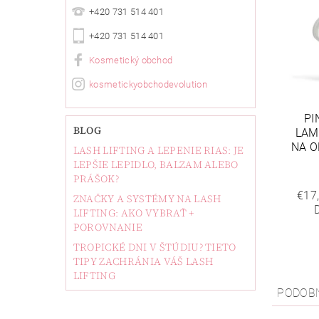
+420 731 514 401
+420 731 514 401
Kosmetický obchod
kosmetickyobchodevolution
PI
BLOG
LAM
NA O
LASH LIFTING A LEPENIE RIAS: JE
LEPŠIE LEPIDLO, BALZAM ALEBO
PRÁŠOK?
€17
ZNAČKY A SYSTÉMY NA LASH
LIFTING: AKO VYBRAŤ +
POROVNANIE
TROPICKÉ DNI V ŠTÚDIU? TIETO
TIPY ZACHRÁNIA VÁŠ LASH
LIFTING
PODOB