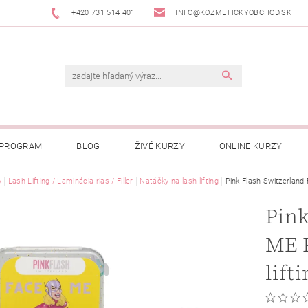
+420 731 514 401
INFO@KOZMETICKYOBCHOD.SK
 PROGRAM
BLOG
ŽIVÉ KURZY
ONLINE KURZY
y
Lash Lifting / Laminácia rias / Filler
Natáčky na lash lifting
Pink Flash Switzerland
Pink
ME 
lift