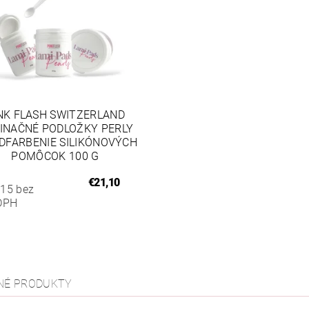
NK FLASH SWITZERLAND
INAČNÉ PODLOŽKY PERLY
DFARBENIE SILIKÓNOVÝCH
POMÔCOK 100 G
€21,10
,15 bez
DPH
NÉ PRODUKTY