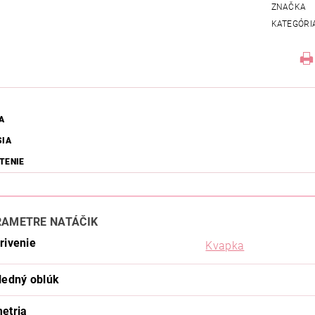
ZNAČKA
KATEGÓRI
A
SIA
TENIE
RAMETRE NATÁČIK
rivenie
Kvapka
ledný oblúk
etria