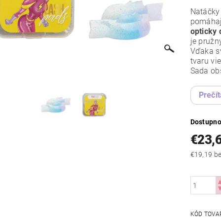
Natáčky
pomáhajú
opticky 
je pružn
Vďaka sv
tvaru vi
Sada obs
Prečít
Dostupno
€23,
€19
KÓD TOVA