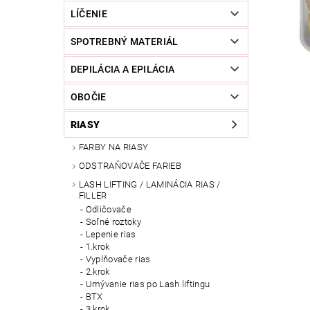
LÍČENIE
SPOTREBNÝ MATERIÁL
DEPILÁCIA A EPILÁCIA
OBOČIE
RIASY
FARBY NA RIASY
ODSTRAŇOVAČE FARIEB
LASH LIFTING / LAMINÁCIA RIAS /
FILLER
Odličovače
Soľné roztoky
Lepenie rias
1.krok
Vyplňovače rias
2.krok
Umývanie rias po Lash liftingu
BTX
3.krok