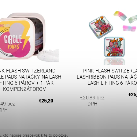
NK FLASH SWITZERLAND
PINK FLASH SWITZERL
LE PADS NATÁČKY NA LASH
LASHRIBBON PADS NATÁČ
IFTING 6 PÁROV + 1 PÁR
LASH LIFTING 6 PÁR
KOMPENZÁTOROV
€25
€20,89 bez
€25,20
,49 bez
DPH
DPH
, kto napíše príspevok k tejto položke.