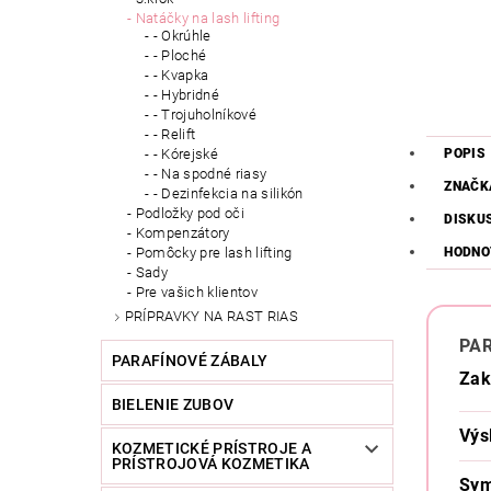
Natáčky na lash lifting
- Okrúhle
- Ploché
- Kvapka
- Hybridné
- Trojuholníkové
- Relift
POPIS
- Kórejské
- Na spodné riasy
ZNAČK
- Dezinfekcia na silikón
Podložky pod oči
DISKU
Kompenzátory
HODNO
Pomôcky pre lash lifting
Sady
Pre vašich klientov
PRÍPRAVKY NA RAST RIAS
PA
PARAFÍNOVÉ ZÁBALY
Zak
BIELENIE ZUBOV
Výs
KOZMETICKÉ PRÍSTROJE A
PRÍSTROJOVÁ KOZMETIKA
Sym