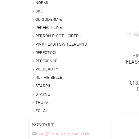
NOEMI
OKO
OLIGODERMIE
PERFECT LINE
PERRON RIGOT - CIRÉPIL
PINK FLASH SWITZERLAND
REFECTOCIL
PI
REFERENCE
FLAS
RIO BEAUTY
RUTHIE BELLE
€18
STARPIL
STAYVE
THUYA
ZOLA
KONTAKT
info
@
kozmetickyobchod.sk