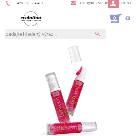
+420 731 514 401
INFO@KOZMETICKYOBCHOD.SK
0
€0