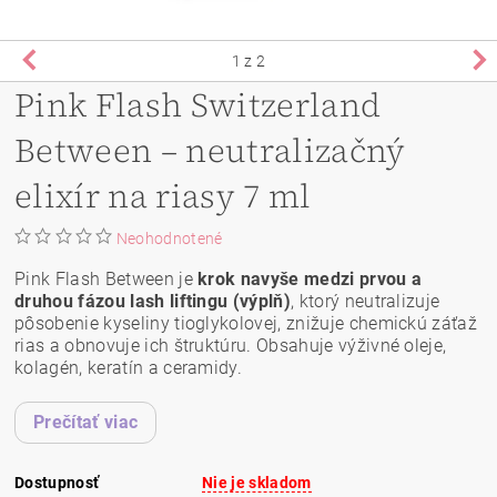
1
z 2
Pink Flash Switzerland
Between – neutralizačný
elixír na riasy 7 ml
Neohodnotené
Pink Flash Between je
krok navyše medzi prvou a
druhou fázou lash liftingu (výplň)
, ktorý neutralizuje
pôsobenie kyseliny tioglykolovej, znižuje chemickú záťaž
rias a obnovuje ich štruktúru. Obsahuje výživné oleje,
kolagén, keratín a ceramidy.
Prečítať viac
Dostupnosť
Nie je skladom