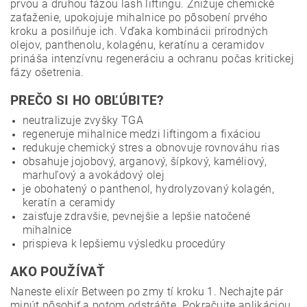
prvou a druhou fázou lash liftingu. Znižuje chemické
zaťaženie, upokojuje mihalnice po pôsobení prvého
kroku a posilňuje ich. Vďaka kombinácii prírodných
olejov, panthenolu, kolagénu, keratínu a ceramidov
prináša intenzívnu regeneráciu a ochranu počas kritickej
fázy ošetrenia.
PREČO SI HO OBĽÚBITE?
neutralizuje zvyšky TGA
regeneruje mihalnice medzi liftingom a fixáciou
redukuje chemický stres a obnovuje rovnováhu rias
obsahuje jojobový, arganový, šípkový, kaméliový,
marhuľový a avokádový olej
je obohatený o panthenol, hydrolyzovaný kolagén,
keratín a ceramidy
zaisťuje zdravšie, pevnejšie a lepšie natočené
mihalnice
prispieva k lepšiemu výsledku procedúry
AKO POUŽÍVAŤ
Naneste elixír Between po zmy tí kroku 1. Nechajte pár
minút pôsobiť a potom odstráňte. Pokračujte aplikáciou