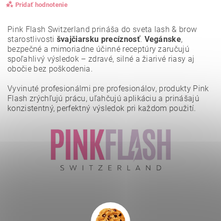
Pridať hodnotenie
Pink Flash Switzerland prináša do sveta lash & brow
starostlivosti
švajčiarsku precíznosť
.
Vegánske
,
bezpečné a mimoriadne účinné receptúry zaručujú
spoľahlivý výsledok – zdravé, silné a žiarivé riasy aj
obočie bez poškodenia.
Vyvinuté profesionálmi pre profesionálov, produkty Pink
Flash zrýchľujú prácu, uľahčujú aplikáciu a prinášajú
konzistentný, perfektný výsledok pri každom použití.
Vložením hodnotenie súhlasíte s
podmienkami ochrany
osobných údajov
.