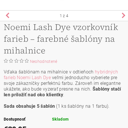
1
z 4
Noemi Lash Dye vzorkovník
farieb – farebné šablóny na
mihalnice
Neohodnotené
Vďaka šablónam na mihalnice v odtieňoch
hybridných
farieb Noemi Lash Dye
veľmi jednoducho vyberiete pre
svoje zákazníčky perfektnú farbu. Zároveň im elegantne
ukážete, ako bude vyzerať presne na nich.
Šablóny stačí
len priložiť nad oko klientky
.
Sada obsahuje 5 šablón
(1 ks šablóny na 1 farbu).
Dostupnosť
Skladom