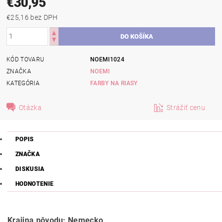
€30,95
€25,16 bez DPH
KÓD TOVARU
NOEMI1024
ZNAČKA
NOEMI
KATEGÓRIA
FARBY NA RIASY
Otázka
Strážiť cenu
POPIS
ZNAČKA
DISKUSIA
HODNOTENIE
Krajina pôvodu: Nemecko