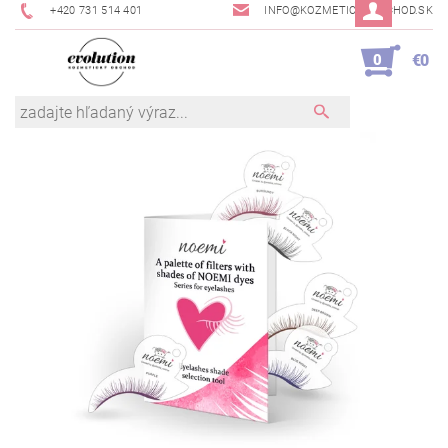
+420 731 514 401
INFO@KOZMETICKYOBCHOD.SK
0
€0