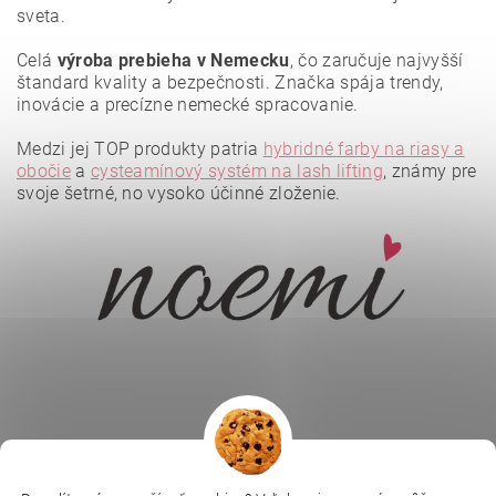
sveta.
Celá
výroba prebieha v Nemecku
, čo zaručuje najvyšší
štandard kvality a bezpečnosti. Značka spája trendy,
inovácie a precízne nemecké spracovanie.
Medzi jej TOP produkty patria
hybridné farby na riasy a
obočie
a
cysteamínový systém na lash lifting
, známy pre
svoje šetrné, no vysoko účinné zloženie.
Vložením hodnotenie súhlasíte s
podmienkami ochrany
osobných údajov
.