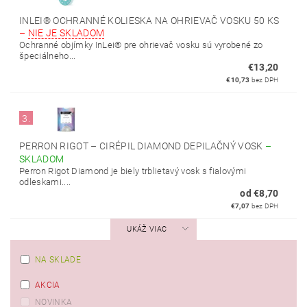
INLEI® OCHRANNÉ KOLIESKA NA OHRIEVAČ VOSKU 50 KS
–
NIE JE SKLADOM
Ochranné objímky InLei® pre ohrievač vosku sú vyrobené zo
špeciálneho...
€13,20
€10,73
bez DPH
3.
PERRON RIGOT – CIRÉPIL DIAMOND DEPILAČNÝ VOSK
–
SKLADOM
Perron Rigot Diamond je biely trblietavý vosk s fialovými
odleskami....
od €8,70
€7,07
bez DPH
UKÁŽ VIAC
NA SKLADE
AKCIA
NOVINKA