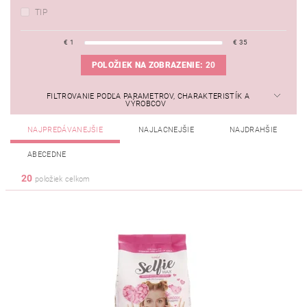
TIP
€
1
€
35
POLOŽIEK NA ZOBRAZENIE:
20
FILTROVANIE PODĽA PARAMETROV, CHARAKTERISTÍK A
VÝROBCOV
NAJPREDÁVANEJŠIE
NAJLACNEJŠIE
NAJDRAHŠIE
ABECEDNE
20
položiek celkom