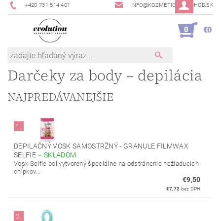
+420 731 514 401
INFO@KOZMETICKYOBCHOD.SK
0
€0
Darčeky za body – depilácia
NAJPREDÁVANEJŠIE
1.
DEPILAČNÝ VOSK SAMOSTRŽNÝ - GRANULE FILMWAX
SELFIE
–
SKLADOM
Vosk Selfie bol vytvorený špeciálne na odstránenie nežiaducich
chĺpkov...
€9,50
€7,72
bez DPH
2.