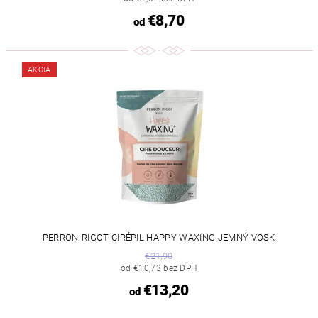
€8,70
od
AKCIA
PERRON-RIGOT CIRÉPIL HAPPY WAXING JEMNÝ VOSK
€21,90
od €10,73 bez DPH
€13,20
od