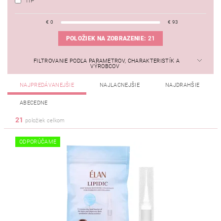
TIP
€
0
€
93
POLOŽIEK NA ZOBRAZENIE:
21
FILTROVANIE PODĽA PARAMETROV, CHARAKTERISTÍK A
VÝROBCOV
NAJPREDÁVANEJŠIE
NAJLACNEJŠIE
NAJDRAHŠIE
ABECEDNE
21
položiek celkom
ODPORÚČAME