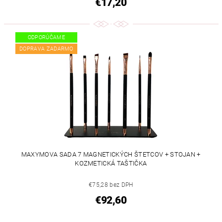
€17,20
ODPORÚČAME
DOPRAVA ZADARMO
MAXYMOVA SADA 7 MAGNETICKÝCH ŠTETCOV + STOJAN +
KOZMETICKÁ TAŠTIČKA
€75,28 bez DPH
€92,60