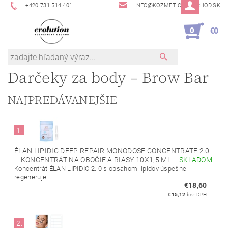
+420 731 514 401
INFO@KOZMETICKYOBCHOD.SK
0
€0
Darčeky za body – Brow Bar
NAJPREDÁVANEJŠIE
1.
ÉLAN LIPIDIC DEEP REPAIR MONODOSE CONCENTRATE 2.0
– KONCENTRÁT NA OBOČIE A RIASY 10X1,5 ML
–
SKLADOM
Koncentrát ÉLAN LIPIDIC 2. 0 s obsahom lipidov úspešne
regeneruje...
€18,60
€15,12
bez DPH
2.