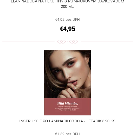
ÉLAN NÁDOBA NA TEKUTINY S PUMPIČKOVÝM DÁVKOVAČOM
200 ML
€4,02 bez DPH
€4,95
INŠTRUKCIE PO LAMINÁCII OBOČIA - LETÁČIKY 20 KS
€1,32 bez DPH