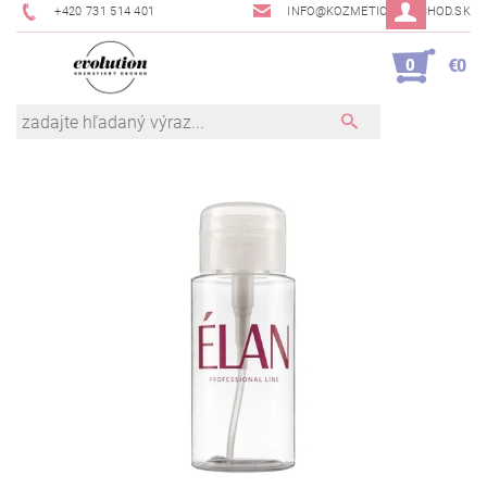
+420 731 514 401
INFO@KOZMETICKYOBCHOD.SK
0
€0