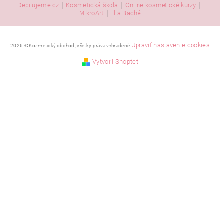
|
|
|
Depilujeme.cz
Kosmetická škola
Online kosmetické kurzy
|
MikroArt
Ella Baché
Upraviť nastavenie cookies
2026 © Kozmetický obchod, všetky práva vyhradené
Vytvoril Shoptet