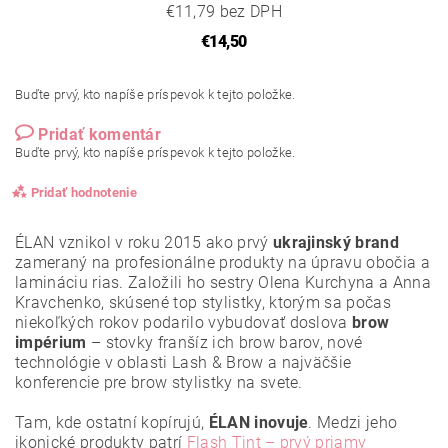
€11,79 bez DPH
€14,50
Buďte prvý, kto napíše príspevok k tejto položke.
Pridať komentár
Buďte prvý, kto napíše príspevok k tejto položke.
Pridať hodnotenie
ÉLAN vznikol v roku 2015 ako prvý
ukrajinský brand
zameraný na profesionálne produkty na úpravu obočia a
lamináciu rias. Založili ho sestry Olena Kurchyna a Anna
Kravchenko, skúsené top stylistky, ktorým sa počas
niekoľkých rokov podarilo vybudovať doslova
brow
impérium
– stovky franšíz ich brow barov, nové
technológie v oblasti Lash & Brow a najväčšie
konferencie pre brow stylistky na svete.
Tam, kde ostatní kopírujú,
ÉLAN inovuje
. Medzi jeho
ikonické produkty patrí
Flash Tint – prvý priamy