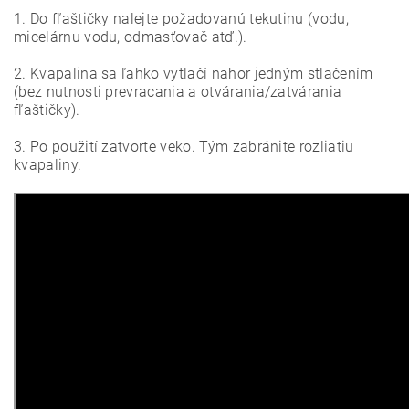
1. Do fľaštičky nalejte požadovanú tekutinu (vodu,
micelárnu vodu, odmasťovač atď.).
2. Kvapalina sa ľahko vytlačí nahor jedným stlačením
(bez nutnosti prevracania a otvárania/zatvárania
fľaštičky).
3. Po použití zatvorte veko. Tým zabránite rozliatiu
kvapaliny.