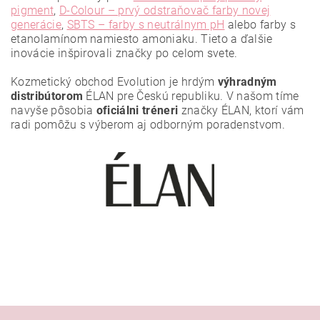
pigment
,
D-Colour – prvý odstraňovač farby novej
generácie
,
SBTS – farby s neutrálnym pH
alebo farby s
etanolamínom namiesto amoniaku. Tieto a ďalšie
Vložením hodnotenie súhlasíte s
podmienkami ochrany
osobných údajov
.
inovácie inšpirovali značky po celom svete.
Kozmetický obchod Evolution je hrdým
výhradným
distribútorom
ÉLAN pre Českú republiku. V našom tíme
navyše pôsobia
oficiálni tréneri
značky ÉLAN, ktorí vám
radi pomôžu s výberom aj odborným poradenstvom.