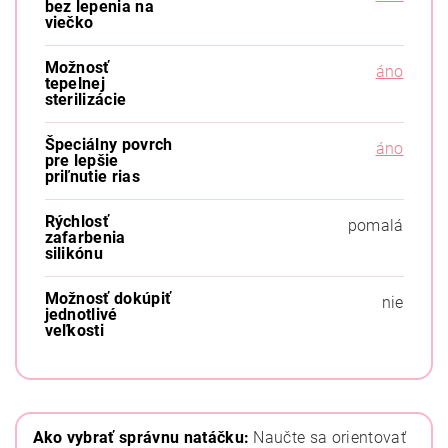
bez lepenia na
viečko
Možnosť
áno
tepelnej
sterilizácie
Špeciálny povrch
áno
pre lepšie
priľnutie rias
Rýchlosť
pomalá
zafarbenia
silikónu
Možnosť dokúpiť
nie
jednotlivé
veľkosti
Ako vybrať správnu natáčku:
Naučte sa orientovať