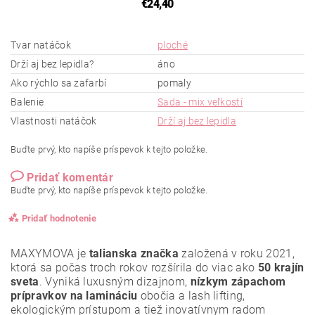
€24,40
Tvar natáčok
ploché
Drží aj bez lepidla?
áno
Ako rýchlo sa zafarbí
pomaly
Balenie
Sada - mix veľkostí
Vlastnosti natáčok
Drží aj bez lepidla
Buďte prvý, kto napíše príspevok k tejto položke.
Pridať komentár
Buďte prvý, kto napíše príspevok k tejto položke.
Pridať hodnotenie
MAXYMOVA je
talianska značka
založená v roku 2021,
ktorá sa počas troch rokov rozšírila do viac ako
50 krajín
sveta
. Vyniká luxusným dizajnom,
nízkym zápachom
prípravkov na lamináciu
obočia a lash lifting,
ekologickým prístupom a tiež inovatívnym radom