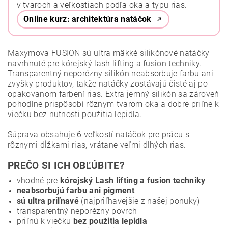
v tvaroch a veľkostiach podľa oka a typu rias.
Online kurz: architektúra natáčok
Maxymova FUSION sú ultra mäkké silikónové natáčky
navrhnuté pre kórejský lash lifting a fusion techniky.
Transparentný neporézny silikón neabsorbuje farbu ani
zvyšky produktov, takže natáčky zostávajú čisté aj po
opakovanom farbení rias. Extra jemný silikón sa zároveň
pohodlne prispôsobí rôznym tvarom oka a dobre priľne k
viečku bez nutnosti použitia lepidla.
Súprava obsahuje 6 veľkostí natáčok pre prácu s
rôznymi dĺžkami rias, vrátane veľmi dlhých rias.
PREČO SI ICH OBĽÚBITE?
vhodné pre
kórejský Lash lifting a fusion techniky
neabsorbujú farbu ani pigment
sú ultra priľnavé
(najpriľhavejšie z našej ponuky)
transparentný neporézny povrch
priľnú k viečku
bez použitia lepidla