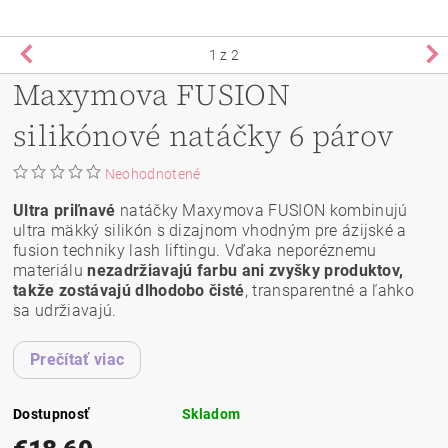
1
z 2
Maxymova FUSION
silikónové natáčky 6 párov
Neohodnotené
Ultra priľnavé
natáčky Maxymova FUSION kombinujú
ultra mäkký silikón s dizajnom vhodným pre ázijské a
fusion techniky lash liftingu. Vďaka neporéznemu
materiálu
nezadržiavajú farbu ani zvyšky produktov,
takže zostávajú dlhodobo čisté
, transparentné a ľahko
sa udržiavajú.
Prečítať viac
Dostupnosť
Skladom