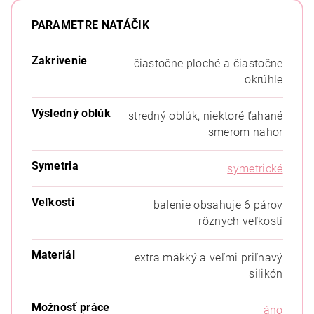
PARAMETRE NATÁČIK
Zakrivenie
čiastočne ploché a čiastočne
okrúhle
Výsledný oblúk
stredný oblúk, niektoré ťahané
smerom nahor
Symetria
symetrické
Veľkosti
balenie obsahuje 6 párov
rôznych veľkostí
Materiál
extra mäkký a veľmi priľnavý
silikón
Možnosť práce
áno