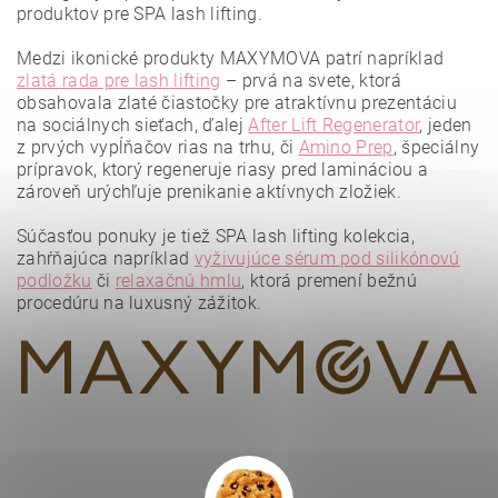
produktov pre SPA lash lifting.
Medzi ikonické produkty MAXYMOVA patrí napríklad
zlatá rada pre lash lifting
– prvá na svete, ktorá
obsahovala zlaté čiastočky pre atraktívnu prezentáciu
na sociálnych sieťach, ďalej
After Lift Regenerator
, jeden
z prvých vypĺňačov rias na trhu, či
Amino Prep
, špeciálny
prípravok, ktorý regeneruje riasy pred lamináciou a
zároveň urýchľuje prenikanie aktívnych zložiek.
Vložením hodnotenie súhlasíte s
podmienkami ochrany
osobných údajov
.
Súčasťou ponuky je tiež SPA lash lifting kolekcia,
zahŕňajúca napríklad
vyživujúce sérum pod silikónovú
podložku
či
relaxačnú hmlu
, ktorá premení bežnú
procedúru na luxusný zážitok.