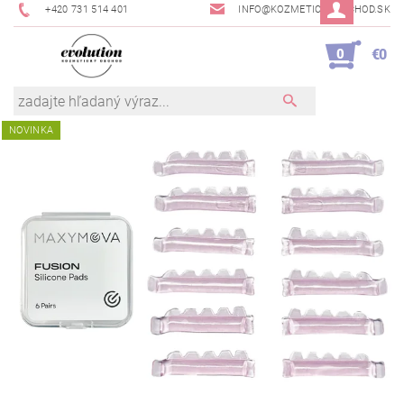
+420 731 514 401
INFO@KOZMETICKYOBCHOD.SK
0
€0
NOVINKA