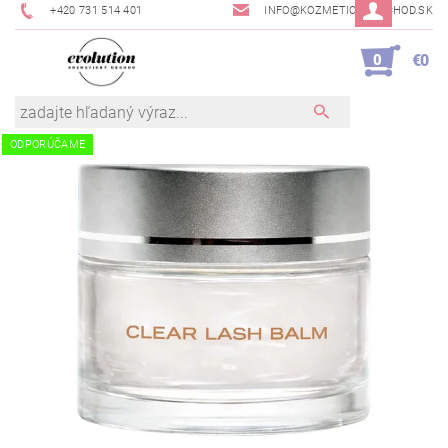
+420 731 514 401
INFO@KOZMETICKYOBCHOD.SK
0
€0
ODPORÚČAME