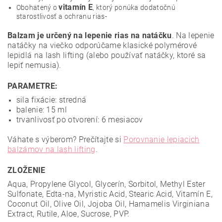
vitamín E
Obohatený o
, ktorý ponúka dodatočnú
starostlivosť a ochranu rias-
Balzam je určený na lepenie rias na natáčku
. Na lepenie
natáčky na viečko odporúčame klasické polymérové
lepidlá na lash lifting (alebo používať natáčky, ktoré sa
lepiť nemusia).
PARAMETRE:
sila fixácie: stredná
balenie: 15 ml
trvanlivosť po otvorení: 6 mesiacov
Váhate s výberom? Prečítajte si
Porovnanie lepiacich
balzámov na lash lifting
.
ZLOŽENIE
Aqua, Propylene Glycol, Glycerín, Sorbitol, Methyl Ester
Sulfonate, Edta-na, Myristic Acid, Stearic Acid, Vitamín E,
Coconut Oil, Olive Oil, Jojoba Oil, Hamamelis Virginiana
Extract, Rutile, Aloe, Sucrose, PVP.