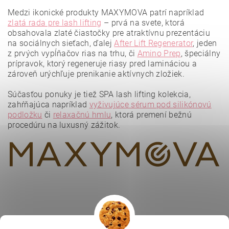
Medzi ikonické produkty MAXYMOVA patrí napríklad
zlatá rada pre lash lifting
– prvá na svete, ktorá
obsahovala zlaté čiastočky pre atraktívnu prezentáciu
na sociálnych sieťach, ďalej
After Lift Regenerator
, jeden
z prvých vypĺňačov rias na trhu, či
Amino Prep
, špeciálny
prípravok, ktorý regeneruje riasy pred lamináciou a
zároveň urýchľuje prenikanie aktívnych zložiek.
Vložením hodnotenie súhlasíte s
podmienkami ochrany
osobných údajov
.
Súčasťou ponuky je tiež SPA lash lifting kolekcia,
zahŕňajúca napríklad
vyživujúce sérum pod silikónovú
podložku
či
relaxačnú hmlu
, ktorá premení bežnú
procedúru na luxusný zážitok.