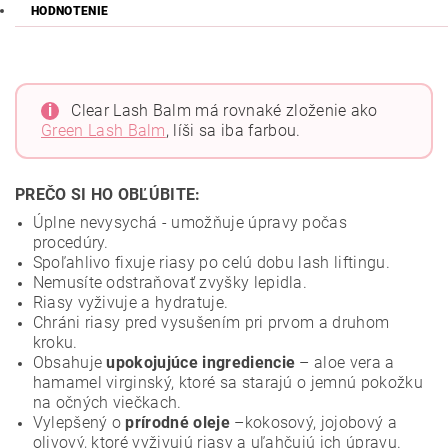
HODNOTENIE
i
Clear Lash Balm má rovnaké zloženie ako
Green Lash Balm
, líši sa iba farbou.
PREČO SI HO OBĽÚBITE:
Úplne nevysychá - umožňuje úpravy počas
procedúry.
Spoľahlivo fixuje riasy po celú dobu lash liftingu.
Nemusíte odstraňovať zvyšky lepidla.
Riasy vyživuje a hydratuje.
Chráni riasy pred vysušením pri prvom a druhom
kroku.
Obsahuje
upokojujúce ingrediencie
– aloe vera a
hamamel virginský, ktoré sa starajú o jemnú pokožku
na očných viečkach.
Vylepšený o
prírodné oleje
–kokosový, jojobový a
olivový, ktoré vyživujú riasy a uľahčujú ich úpravu.