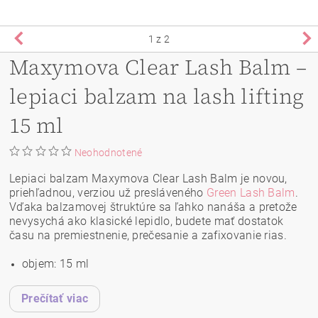
1
z 2
Maxymova Clear Lash Balm –
lepiaci balzam na lash lifting
15 ml
Neohodnotené
Lepiaci balzam Maxymova Clear Lash Balm je novou,
priehľadnou, verziou už presláveného
Green Lash Balm
.
Vďaka balzamovej štruktúre sa ľahko nanáša a pretože
nevysychá ako klasické lepidlo, budete mať dostatok
času na premiestnenie, prečesanie a zafixovanie rias.
objem: 15 ml
Prečítať viac