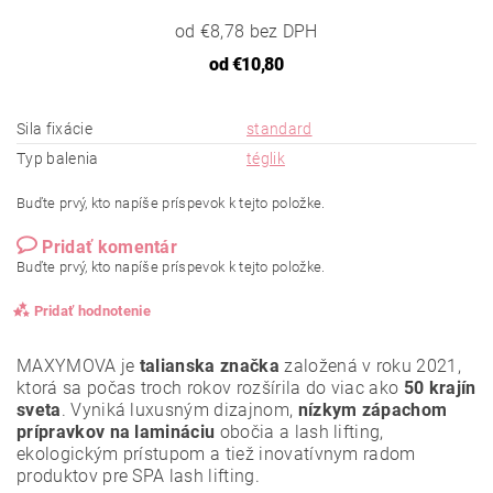
od €8,78 bez DPH
od
€10,80
Sila fixácie
standard
Typ balenia
téglik
Buďte prvý, kto napíše príspevok k tejto položke.
Pridať komentár
Buďte prvý, kto napíše príspevok k tejto položke.
Pridať hodnotenie
MAXYMOVA je
talianska značka
založená v roku 2021,
ktorá sa počas troch rokov rozšírila do viac ako
50 krajín
sveta
. Vyniká luxusným dizajnom,
nízkym zápachom
prípravkov na lamináciu
obočia a lash lifting,
ekologickým prístupom a tiež inovatívnym radom
produktov pre SPA lash lifting.