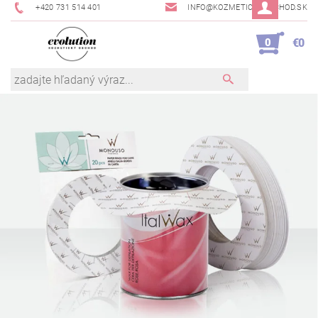
+420 731 514 401
INFO@KOZMETICKYOBCHOD.SK
0
€0