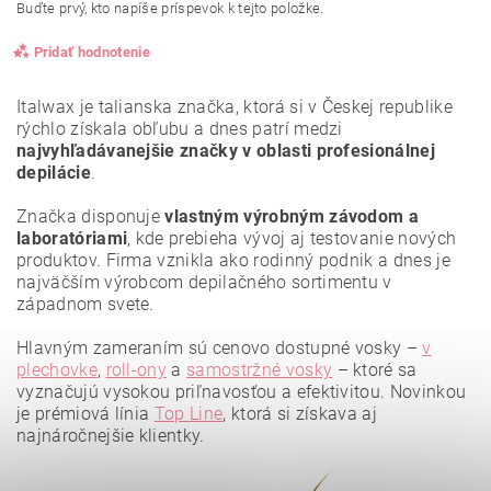
Buďte prvý, kto napíše príspevok k tejto položke.
Pridať hodnotenie
Italwax je talianska značka, ktorá si v Českej republike
rýchlo získala obľubu a dnes patrí medzi
najvyhľadávanejšie značky v oblasti profesionálnej
depilácie
.
Značka disponuje
vlastným výrobným závodom a
laboratóriami
, kde prebieha vývoj aj testovanie nových
produktov. Firma vznikla ako rodinný podnik a dnes je
najväčším výrobcom depilačného sortimentu v
západnom svete.
Hlavným zameraním sú cenovo dostupné vosky –
v
plechovke
,
roll-ony
a
samostržné vosky
– ktoré sa
vyznačujú vysokou priľnavosťou a efektivitou. Novinkou
Vložením hodnotenie súhlasíte s
podmienkami ochrany
osobných údajov
.
je prémiová línia
Top Line
, ktorá si získava aj
najnáročnejšie klientky.