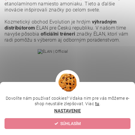
etanolamínom namiesto amoniaku. Tieto a ďalšie
Vložením hodnotenie súhlasíte s
podmienkami ochrany
osobných údajov
.
inovácie inšpirovali značky po celom svete.
Kozmetický obchod Evolution je hrdým
výhradným
distribútorom
ÉLAN pre Českú republiku. V našom tíme
navyše pôsobia
oficiálni tréneri
značky ÉLAN, ktorí vám
radi pomôžu s výberom aj odborným poradenstvom.
Dovolíte nám používať cookies? Vďaka nim pre vás môžeme e-
|
|
|
Depilujeme.cz
Kosmetická škola
Online kosmetické kurzy
shop neustále zlepšovat. Viac
tu
.
|
MikroArt
Ella Baché
NASTAVENIE
SÚHLASÍM
Upraviť nastavenie cookies
2026 © Kozmetický obchod, všetky práva vyhradené