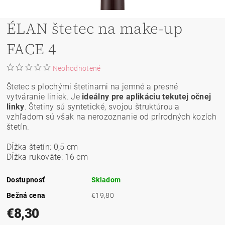
ÉLAN štetec na make-up
FACE 4
Neohodnotené
Štetec s plochými štetinami na jemné a presné
vytváranie liniek. Je
ideálny pre aplikáciu tekutej očnej
linky
. Štetiny sú syntetické, svojou štruktúrou a
vzhľadom sú však na nerozoznanie od prírodných kozích
štetín.
Dĺžka štetín: 0,5 cm
Dĺžka rukoväte: 16 cm
Dostupnosť
Skladom
Bežná cena
€19,80
€8,30