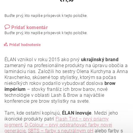
Buďte prvý, kto napíše príspevok k tejto položke.
Pridať komentár
Buďte prvý, kto napíše príspevok k tejto položke.
Pridať hodnotenie
ÉLAN vznikol v roku 2015 ako prvý
ukrajinský brand
zameraný na profesionálne produkty na úpravu obočia a
lamináciu rias. Založili ho sestry Olena Kurchyna a Anna
Kravchenko, skúsené top stylistky, ktorým sa počas
niekoľkých rokov podarilo vybudovať doslova
brow
impérium
– stovky franšíz ich brow barov, nové
technológie v oblasti Lash & Brow a najväčšie
konferencie pre brow stylistky na svete.
Tam, kde ostatní kopírujú,
ÉLAN inovuje
. Medzi jeho
ikonické produkty patrí
Flash Tint – prvý priamy
pigment
,
D-Colour – prvý odstraňovač farby novej
generácie
,
SBTS – farby s neutrálnym pH
alebo farby s