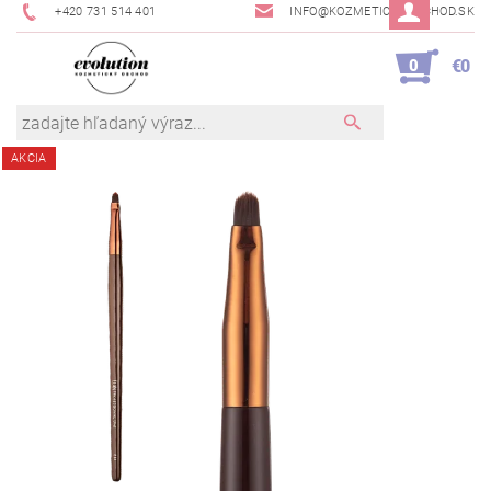
+420 731 514 401
INFO@KOZMETICKYOBCHOD.SK
0
€0
AKCIA