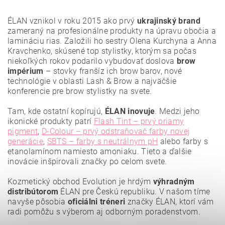
ÉLAN vznikol v roku 2015 ako prvý
ukrajinský brand
zameraný na profesionálne produkty na úpravu obočia a
lamináciu rias. Založili ho sestry Olena Kurchyna a Anna
Kravchenko, skúsené top stylistky, ktorým sa počas
niekoľkých rokov podarilo vybudovať doslova
brow
impérium
– stovky franšíz ich brow barov, nové
technológie v oblasti Lash & Brow a najväčšie
konferencie pre brow stylistky na svete.
Tam, kde ostatní kopírujú,
ÉLAN inovuje
. Medzi jeho
ikonické produkty patrí
Flash Tint – prvý priamy
pigment
,
D-Colour – prvý odstraňovač farby novej
generácie
,
SBTS – farby s neutrálnym pH
alebo farby s
etanolamínom namiesto amoniaku. Tieto a ďalšie
Vložením hodnotenie súhlasíte s
podmienkami ochrany
osobných údajov
.
inovácie inšpirovali značky po celom svete.
Kozmetický obchod Evolution je hrdým
výhradným
distribútorom
ÉLAN pre Českú republiku. V našom tíme
navyše pôsobia
oficiálni tréneri
značky ÉLAN, ktorí vám
radi pomôžu s výberom aj odborným poradenstvom.