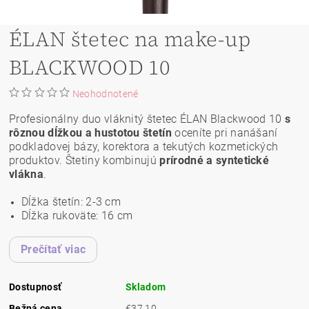
ÉLAN štetec na make-up
BLACKWOOD 10
Neohodnotené
Profesionálny duo vláknitý štetec ÉLAN Blackwood 10
s
rôznou dĺžkou a hustotou štetín
oceníte pri nanášaní
podkladovej bázy, korektora a tekutých kozmetických
produktov. Štetiny kombinujú
prírodné a syntetické
vlákna
.
Dĺžka štetín: 2-3 cm
Dĺžka rukoväte: 16 cm
Prečítať viac
Dostupnosť
Skladom
Bežná cena
€37,10