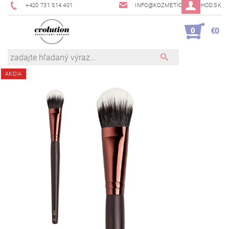
+420 731 514 401
INFO@KOZMETICKYOBCHOD.SK
0
€0
AKCIA