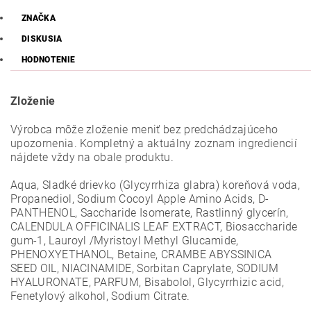
ZNAČKA
DISKUSIA
HODNOTENIE
Zloženie
Výrobca môže zloženie meniť bez predchádzajúceho
upozornenia. Kompletný a aktuálny zoznam ingrediencií
nájdete vždy na obale produktu.
Aqua, Sladké drievko (Glycyrrhiza glabra) koreňová voda,
Propanediol, Sodium Cocoyl Apple Amino Acids, D-
PANTHENOL, Saccharide Isomerate, Rastlinný glycerín,
CALENDULA OFFICINALIS LEAF EXTRACT, Biosaccharide
gum-1, Lauroyl /Myristoyl Methyl Glucamide,
PHENOXYETHANOL, Betaine, CRAMBE ABYSSINICA
SEED OIL, NIACINAMIDE, Sorbitan Caprylate, SODIUM
HYALURONATE, PARFUM, Bisabolol, Glycyrrhizic acid,
Fenetylový alkohol, Sodium Citrate.