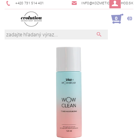
+420 731 514 401
INFO@KOZMETICKYOBCHOD.SK
0
€0