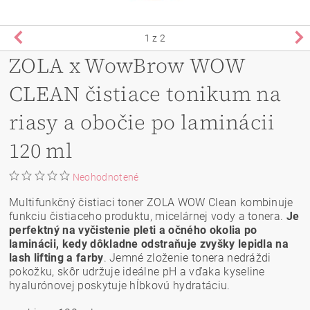
1
z 2
ZOLA x WowBrow WOW
CLEAN čistiace tonikum na
riasy a obočie po laminácii
120 ml
Neohodnotené
Multifunkčný čistiaci toner ZOLA WOW Clean kombinuje
funkciu čistiaceho produktu, micelárnej vody a tonera.
Je
perfektný na vyčistenie pleti a očného okolia po
laminácii, kedy dôkladne odstraňuje zvyšky lepidla na
lash lifting a farby
. Jemné zloženie tonera nedráždi
pokožku, skôr udržuje ideálne pH a vďaka kyseline
hyalurónovej poskytuje hĺbkovú hydratáciu.