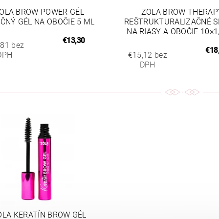
OLA BROW POWER GÉL
ZOLA BROW THERAP
AČNÝ GÉL NA OBOČIE 5 ML
REŠTRUKTURALIZAČNÉ 
NA RIASY A OBOČIE 10×1
€13,30
,81 bez
€18
DPH
€15,12 bez
DPH
OLA KERATÍN BROW GÉL