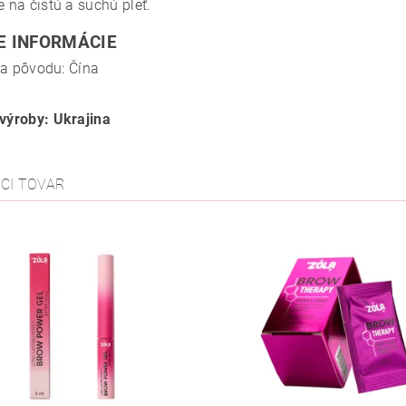
e na čistú a suchú pleť.
E INFORMÁCIE
na pôvodu: Čína
 výroby: Ukrajina
ACI TOVAR