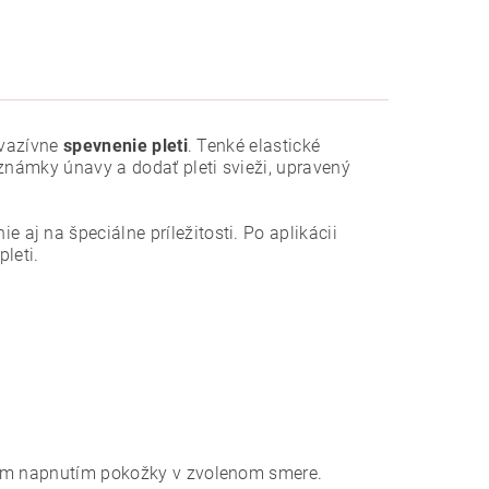
nvazívne
spevnenie pleti
. Tenké elastické
 známky únavy a dodať pleti svieži, upravený
j na špeciálne príležitosti. Po aplikácii
pleti.
kým napnutím pokožky v zvolenom smere.