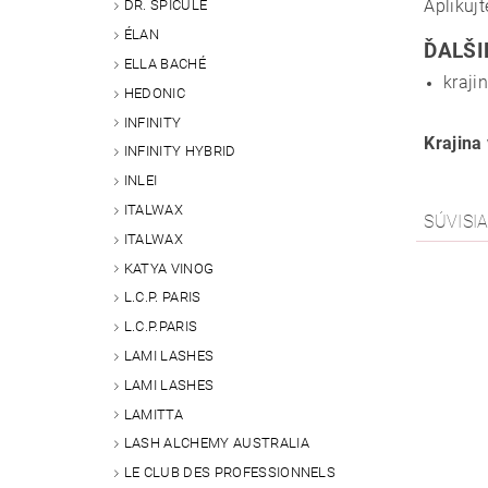
Aplikujt
DR. SPICULE
ÉLAN
ĎALŠI
ELLA BACHÉ
kraji
HEDONIC
INFINITY
Krajina
INFINITY HYBRID
INLEI
ITALWAX
SÚVISI
ITALWAX
KATYA VINOG
L.C.P. PARIS
L.C.P.PARIS
LAMI LASHES
LAMI LASHES
LAMITTA
LASH ALCHEMY AUSTRALIA
LE CLUB DES PROFESSIONNELS