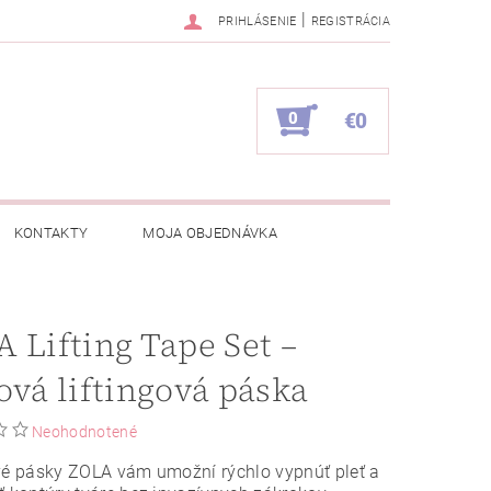
|
PRIHLÁSENIE
REGISTRÁCIA
0
€0
KONTAKTY
MOJA OBJEDNÁVKA
 Lifting Tape Set –
ová liftingová páska
Neohodnotené
vé pásky ZOLA vám umožní rýchlo vypnúť pleť a