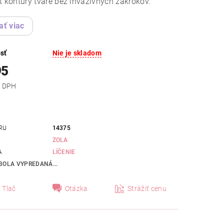
ť kontúry tváre bez invazívnych zákrokov.
ať viac
sť
Nie je skladom
95
 bez DPH
RU
14375
ZOLA
A
LÍČENIE
BOLA VYPREDANÁ...
Tlač
Otázka
Strážiť cenu