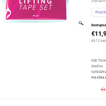
zvýrazni
Prečít
Dostupno
€11,
€9,72
KÓD TOVA
ZNAČKA
KATEGÓRI
POLOŽKA 