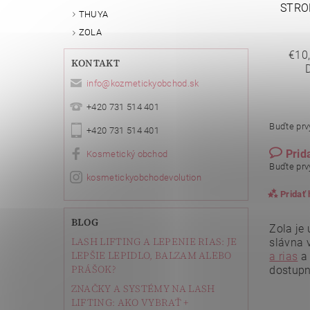
STRO
THUYA
ZOLA
€10
KONTAKT
info
@
kozmetickyobchod.sk
+420 731 514 401
Buďte prvý
+420 731 514 401
Prid
Kosmetický obchod
Buďte prvý
kosmetickyobchodevolution
Pridať
BLOG
Zola je
LASH LIFTING A LEPENIE RIAS: JE
slávna 
LEPŠIE LEPIDLO, BALZAM ALEBO
a rias
PRÁŠOK?
dostupn
ZNAČKY A SYSTÉMY NA LASH
LIFTING: AKO VYBRAŤ +