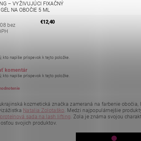
NG – VYŽIVUJÚCI FIXAČNÝ
GÉL NA OBOČIE 5 ML
€12,40
,08 bez
DPH
, kto napíše príspevok k tejto položke.
ať komentár
, kto napíše príspevok k tejto položke.
 hodnotenie
 ukrajinská kozmetická značka zameraná na farbenie obočia, la
vizážistka
Natalia Zolotaško
.
Medzi najpopulárnejšie produkty
a
proteínová sada na lash lifting
.
Zola je známa svojou charak
osťou svojich produktov.