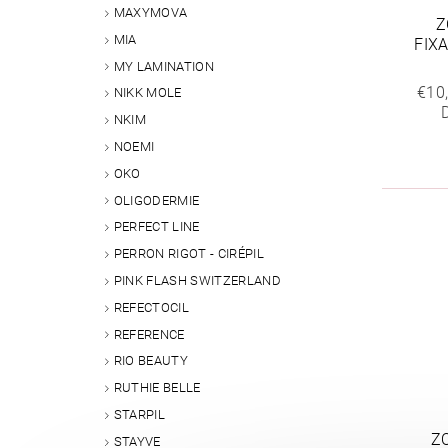
MAXYMOVA
Z
MIA
FIX
MY LAMINATION
€10
NIKK MOLE
NKIM
NOEMI
OKO
OLIGODERMIE
PERFECT LINE
PERRON RIGOT - CIRÉPIL
PINK FLASH SWITZERLAND
REFECTOCIL
REFERENCE
RIO BEAUTY
RUTHIE BELLE
STARPIL
Z
STAYVE