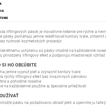
A
SIA
TENIE
da liftingových pások je inovatívne riešenie pre rýchle a nei
ové pásky pomáhajú jemne redefinovať kontúry tváre, zmierniť
bez nutnosti kozmetických procedúr.
iskrétnemu uchyteniu sú pásky vhodné na každodenné nosenie a
ú prirodzený liftingový efekt a podporujú mladistvejší vzhľad 
 SI HO OBĽÚBITE
a jemne vypnúť pleť a zvýrazniť kontúry tváre
ra rýchly liftingový efekt bez invazívnych zákrokov
étne a pohodlné nosenie
é na každodenné použitie aj špeciálne príležitosti
OUŽÍVAŤ
riložte pásku na požadovanú oblasť pleti a upevnite ju ľah