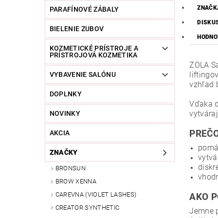
ZNAČK
PARAFÍNOVÉ ZÁBALY
DISKU
BIELENIE ZUBOV
HODNO
KOZMETICKÉ PRÍSTROJE A
PRÍSTROJOVÁ KOZMETIKA
ZOLA Sa
lifting
VYBAVENIE SALÓNU
vzhľad 
DOPLNKY
Vďaka d
vytváraj
NOVINKY
PREČO
AKCIA
pomáh
ZNAČKY
vytvá
diskr
BRONSUN
vhodn
BROW XENNA
CAREVNA (VIOLET LASHES)
AKO P
CREATOR SYNTHETIC
Jemne p