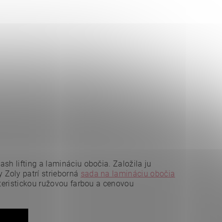
sh lifting a lamináciu obočia. Založila ju
 Zoly patrí strieborná
sada na lamináciu obočia
teristickou ružovou farbou a cenovou