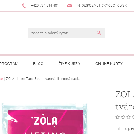
+420 731 514 401
INFO@KOZMETICKYOBCHOD.SK
 PROGRAM
BLOG
ŽIVÉ KURZY
ONLINE KURZY
nie
ZOLA Lifting Tape Set – tvárová liftingová páska
ZOLA
tvár
Liftingo