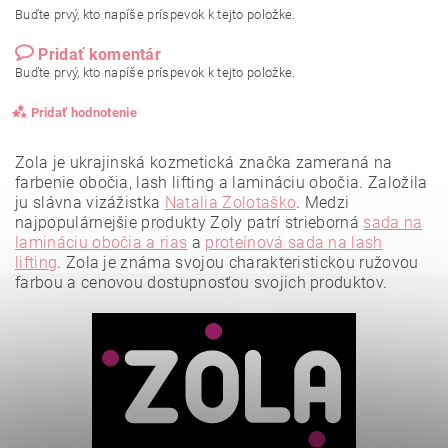
Buďte prvý, kto napíše príspevok k tejto položke.
Pridať komentár
Buďte prvý, kto napíše príspevok k tejto položke.
Pridať hodnotenie
Zola je ukrajinská kozmetická značka zameraná na
farbenie obočia, lash lifting a lamináciu obočia. Založila
ju slávna vizážistka
Natalia Zolotaško
.
Medzi
najpopulárnejšie produkty Zoly patrí strieborná
sada na
lamináciu obočia a rias
a
proteínová sada na lash
lifting
.
Zola je známa svojou charakteristickou ružovou
farbou a cenovou dostupnosťou svojich produktov.
Vložením hodnotenie súhlasíte s
podmienkami ochrany
osobných údajov
.