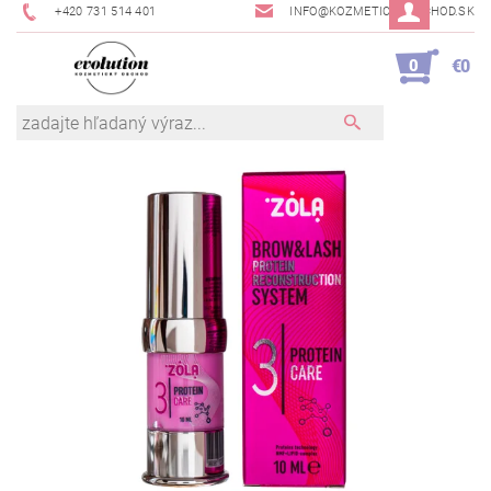
+420 731 514 401
INFO@KOZMETICKYOBCHOD.SK
0
€0