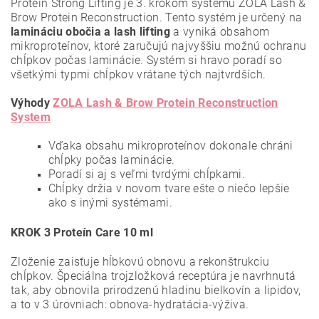
Proteín Strong Lifting je 3. krokom systému ZOLA Lash &
Brow Protein Reconstruction. Tento systém je určený na
lamináciu obočia a lash lifting
a vyniká obsahom
mikroproteínov, ktoré zaručujú najvyššiu možnú ochranu
chĺpkov počas laminácie. Systém si hravo poradí so
všetkými typmi chĺpkov vrátane tých najtvrdších.
Výhody
ZOLA Lash & Brow Protein Reconstruction
System
Vďaka obsahu mikroproteínov dokonale chráni
chĺpky počas laminácie.
Poradí si aj s veľmi tvrdými chĺpkami.
Chĺpky držia v novom tvare ešte o niečo lepšie
ako s inými systémami.
KROK 3 Proteín Care 10 ml
Zloženie zaisťuje hĺbkovú obnovu a rekonštrukciu
chĺpkov. Špeciálna trojzložková receptúra je navrhnutá
tak, aby obnovila prirodzenú hladinu bielkovín a lipidov,
a to v 3 úrovniach: obnova-hydratácia-výživa.