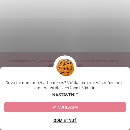
|
|
|
Depilujeme.cz
Kosmetická škola
Online kosmetické kurzy
|
MikroArt
Ella Baché
Dovolíte nám používať cookies? Vďaka nim pre vás môžeme e-
Upraviť nastavenie cookies
2026 © Kozmetický obchod, všetky práva vyhradené
shop neustále zlepšovat. Viac
tu
.
NASTAVENIE
Vytvoril Shoptet
SÚHLASÍM
ODMIETNUŤ