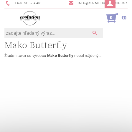
+420 731 514 401
INFO@KOZMETICKYOBCHOD.SK
0
€0
Mako Butterfly
Žiaden tovar od výrobcu
Mako Butterfly
nebol nájdený....