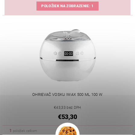
POLOŽIEK NA ZOBRAZENIE:
1
OHRIEVAČ VOSKU IWAX 500 ML 100 W
€43,33 bez DPH
€53,30
1
položiek celkom