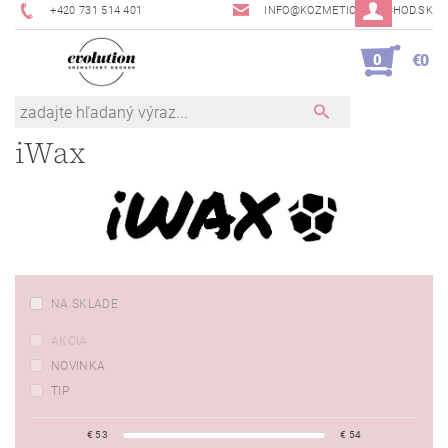
+420 731 514 401
INFO@KOZMETICKYOBCHOD.SK
0
€0
iWax
NA SKLADE
AKCIA
NOVINKA
TIP
€
53
€
54