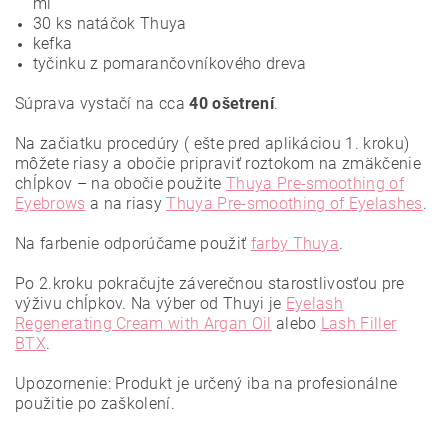
ml
30 ks natáčok Thuya
kefka
tyčinku z pomarančovníkového dreva
Súprava vystačí na cca
40 ošetrení
.
Na začiatku procedúry ( ešte pred aplikáciou 1. kroku)
môžete riasy a obočie pripraviť roztokom na zmäkčenie
chĺpkov – na obočie použite
Thuya Pre-smoothing of
Eyebrows
a na riasy
Thuya Pre-smoothing of Eyelashes
.
Na farbenie odporúčame použiť
farby Thuya
.
Po 2.kroku pokračujte záverečnou starostlivosťou pre
výživu chĺpkov. Na výber od Thuyi je
Eyelash
Regenerating Cream with Argan Oil
alebo
Lash Filler
BTX
.
Upozornenie: Produkt je určený iba na profesionálne
použitie po zaškolení.