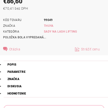
€86,60
€70,41 bez DPH
KÓD TOVARU
99049
ZNAČKA
THUYA
KATEGÓRIA
SADY NA LASH LIFTING
POLOŽKA BOLA VYPREDANÁ...
Otázka
Strážiť cenu
POPIS
PARAMETRE
ZNAČKA
DISKUSIA
HODNOTENIE