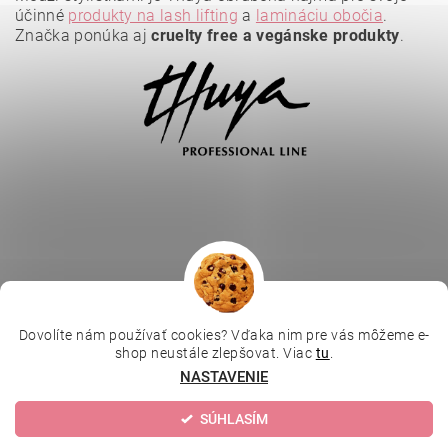
účinné
produkty na lash lifting
a
lamináciu obočia
.
Značka ponúka aj
cruelty free a vegánske produkty
.
Vložením hodnotenie súhlasíte s
podmienkami ochrany
osobných údajov
.
Dovolíte nám používať cookies? Vďaka nim pre vás môžeme e-
|
|
|
Depilujeme.cz
Kosmetická škola
Online kosmetické kurzy
shop neustále zlepšovat. Viac
tu
.
|
MikroArt
Ella Baché
NASTAVENIE
SÚHLASÍM
Upraviť nastavenie cookies
2026 © Kozmetický obchod, všetky práva vyhradené