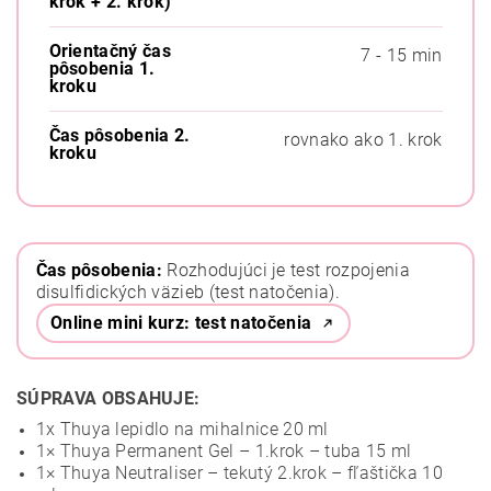
krok + 2. krok)
Orientačný čas
7 - 15 min
pôsobenia 1.
kroku
Čas pôsobenia 2.
rovnako ako 1. krok
kroku
Čas pôsobenia:
Rozhodujúci je test rozpojenia
disulfidických väzieb (test natočenia).
Online mini kurz: test natočenia
SÚPRAVA OBSAHUJE:
1x Thuya lepidlo na mihalnice 20 ml
1× Thuya Permanent Gel – 1.krok – tuba 15 ml
1× Thuya Neutraliser – tekutý 2.krok – fľaštička 10