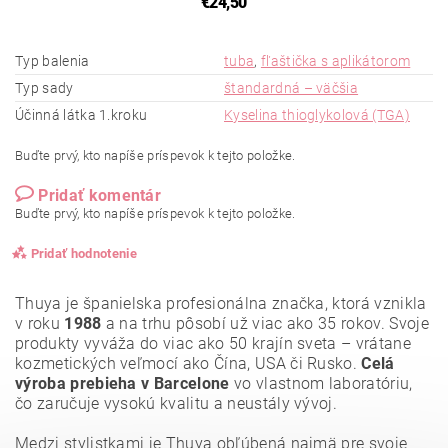
€24,50
Typ balenia
tuba
,
fľaštička s aplikátorom
Typ sady
štandardná – väčšia
Účinná látka 1.kroku
Kyselina thioglykolová (TGA)
Buďte prvý, kto napíše príspevok k tejto položke.
Pridať komentár
Buďte prvý, kto napíše príspevok k tejto položke.
Pridať hodnotenie
Thuya je španielska profesionálna značka, ktorá vznikla
v roku
1988
a na trhu pôsobí už viac ako 35 rokov. Svoje
produkty vyváža do viac ako 50 krajín sveta – vrátane
kozmetických veľmocí ako Čína, USA či Rusko.
Celá
výroba prebieha v Barcelone
vo vlastnom laboratóriu,
čo zaručuje vysokú kvalitu a neustály vývoj.
Medzi stylistkami je Thuya obľúbená najmä pre svoje