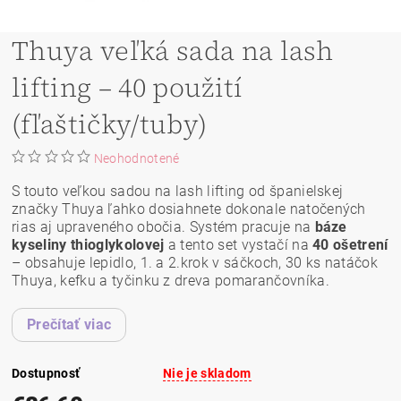
Thuya veľká sada na lash
lifting – 40 použití
(fľaštičky/tuby)
Neohodnotené
S touto veľkou sadou na lash lifting od španielskej
značky Thuya ľahko dosiahnete dokonale natočených
rias aj upraveného obočia. Systém pracuje na
báze
kyseliny thioglykolovej
a tento set vystačí na
40 ošetrení
– obsahuje lepidlo, 1. a 2.krok v sáčkoch, 30 ks natáčok
Thuya, kefku a tyčinku z dreva pomarančovníka.
Prečítať viac
Dostupnosť
Nie je skladom