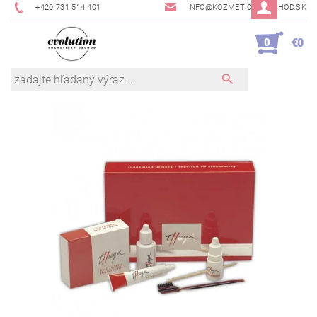
+420 731 514 401
INFO@KOZMETICKYOBCHOD.SK
0
€0