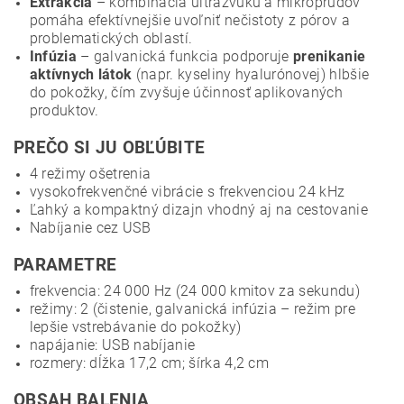
Extrakcia
– kombinácia ultrazvuku a mikroprúdov
pomáha efektívnejšie uvoľniť nečistoty z pórov a
problematických oblastí.
Infúzia
– galvanická funkcia podporuje
prenikanie
aktívnych látok
(napr. kyseliny hyalurónovej) hlbšie
do pokožky, čím zvyšuje účinnosť aplikovaných
produktov.
PREČO SI JU OBĽÚBITE
4 režimy ošetrenia
vysokofrekvenčné vibrácie s frekvenciou 24 kHz
Ľahký a kompaktný dizajn vhodný aj na cestovanie
Nabíjanie cez USB
PARAMETRE
frekvencia: 24 000 Hz (24 000 kmitov za sekundu)
režimy: 2 (čistenie, galvanická infúzia – režim pre
lepšie vstrebávanie do pokožky)
napájanie: USB nabíjanie
rozmery: dĺžka 17,2 cm; šírka 4,2 cm
OBSAH BALENIA