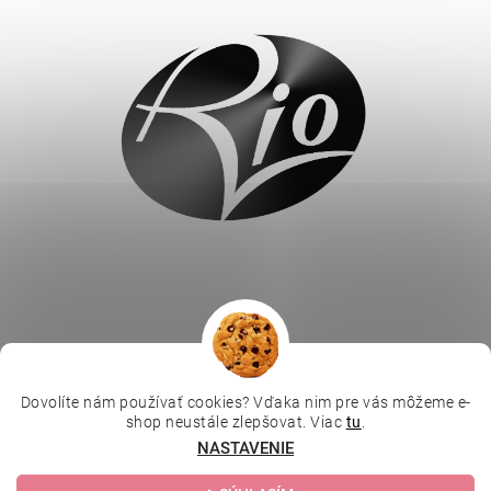
Vložením hodnotenie súhlasíte s
podmienkami ochrany
osobných údajov
.
Dovolíte nám používať cookies? Vďaka nim pre vás môžeme e-
|
|
|
Depilujeme.cz
Kosmetická škola
Online kosmetické kurzy
shop neustále zlepšovat. Viac
tu
.
|
MikroArt
Ella Baché
NASTAVENIE