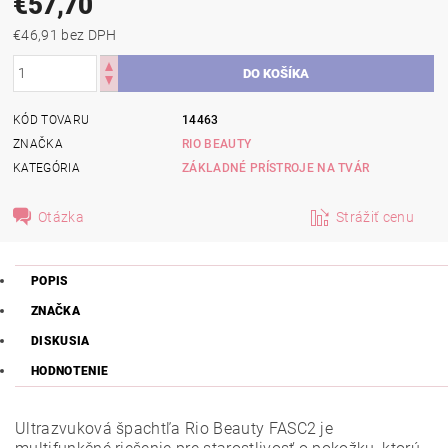
€57,70
€46,91 bez DPH
KÓD TOVARU
14463
ZNAČKA
RIO BEAUTY
KATEGÓRIA
ZÁKLADNÉ PRÍSTROJE NA TVÁR
Otázka
Strážiť cenu
POPIS
ZNAČKA
DISKUSIA
HODNOTENIE
Ultrazvuková špachtľa Rio Beauty FASC2 je