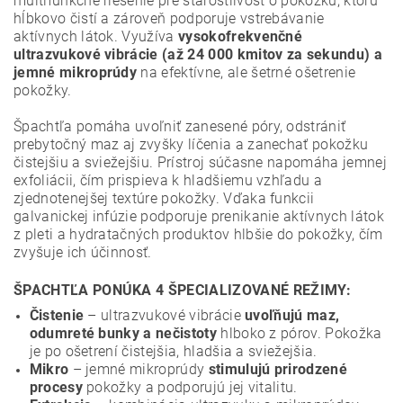
multifunkčné riešenie pre starostlivosť o pokožku, ktorú
hĺbkovo čistí a zároveň podporuje vstrebávanie
aktívnych látok. Využíva
vysokofrekvenčné
ultrazvukové vibrácie (až 24 000 kmitov za sekundu) a
jemné mikroprúdy
na efektívne, ale šetrné ošetrenie
pokožky.
Špachtľa pomáha uvoľniť zanesené póry, odstrániť
prebytočný maz aj zvyšky líčenia a zanechať pokožku
čistejšiu a sviežejšiu.
Prístroj súčasne napomáha jemnej
exfoliácii, čím prispieva k hladšiemu vzhľadu a
zjednotenejšej textúre pokožky. Vďaka funkcii
galvanickej infúzie podporuje prenikanie aktívnych látok
z pleti a hydratačných produktov hlbšie do pokožky, čím
zvyšuje ich účinnosť.
ŠPACHTĽA PONÚKA 4 ŠPECIALIZOVANÉ REŽIMY:
Čistenie
– ultrazvukové vibrácie
uvoľňujú maz,
odumreté bunky a nečistoty
hlboko z pórov. Pokožka
je po ošetrení čistejšia, hladšia a sviežejšia.
Mikro
– jemné mikroprúdy
stimulujú prirodzené
procesy
pokožky a podporujú jej vitalitu.