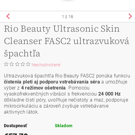
1
z 16
Rio Beauty Ultrasonic Skin
Cleanser FASC2 ultrazvuková
špachtľa
Neohodnotené
Ultrazvuková špachtľa Rio Beauty FASC2 ponúka funkciu
čistenia pleti aj podporu vstrebávania séra
a umožňuje
výber z
4 režimov ošetrenia
. Pomocou
vysokofrekvenčných vibrácií s frekvenciou
24 000 Hz
dôkladne čistí póry, uvoľňuje nečistoty a maz, podporuje
mikrocirkuláciu a zároveň zvyšuje vstrebávanie
aktívnych látok.
Dostupnosť
Skladom