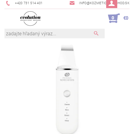
+420 731 514 401
INFO@KOZMETICKYOBCHOD.SK
0
€0