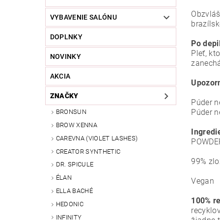
Obzvlášť
VYBAVENIE SALÓNU
brazílsk
DOPLNKY
Po depil
Pleť, kt
NOVINKY
zanechá
AKCIA
Upozor
ZNAČKY
Púder n
Púder n
BRONSUN
BROW XENNA
Ingredi
CAREVNA (VIOLET LASHES)
POWDER
CREATOR SYNTHETIC
99% zlo
DR. SPICULE
ÉLAN
Vegan
ELLA BACHÉ
100% re
HEDONIC
recyklo
INFINITY