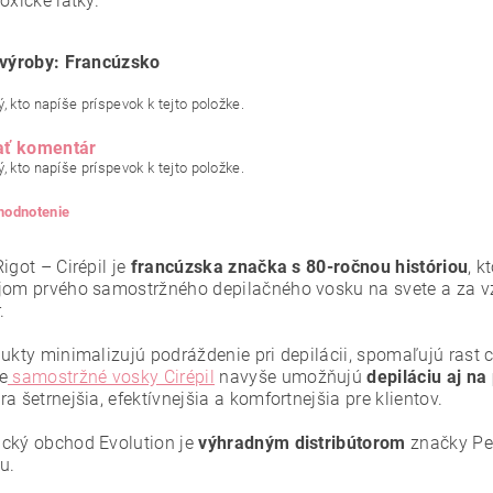
oxické látky.
 výroby: Francúzsko
, kto napíše príspevok k tejto položke.
ať komentár
, kto napíše príspevok k tejto položke.
 hodnotenie
igot – Cirépil je
francúzska značka s 80-ročnou históriou
, k
jom prvého samostržného depilačného vosku na svete a za v
.
dukty minimalizujú podráždenie pri depilácii, spomaľujú rast 
e
samostržné vosky Cirépil
navyše umožňujú
depiláciu aj n
a šetrnejšia, efektívnejšia a komfortnejšia pre klientov.
cký obchod Evolution je
výhradným distribútorom
značky Per
u.