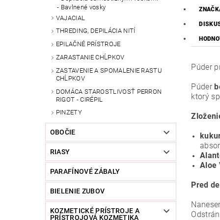
Bavlnené vosky
ZNAČK
VAJACIAL
DISKU
THREDING, DEPILÁCIA NITÍ
HODNO
EPILAČNÉ PRÍSTROJE
ZARASTANIE CHĹPKOV
Púder pr
ZASTAVENIE A SPOMALENIE RASTU
CHĹPKOV
Púder
b
DOMÁCA STAROSTLIVOSŤ PERRON
ktorý sp
RIGOT - CIRÉPIL
PINZETY
Zloženi
OBOČIE
kukur
absor
RIASY
Alant
Aloe
PARAFÍNOVÉ ZÁBALY
Pred de
BIELENIE ZUBOV
Nanesen
KOZMETICKÉ PRÍSTROJE A
Odstrán
PRÍSTROJOVÁ KOZMETIKA