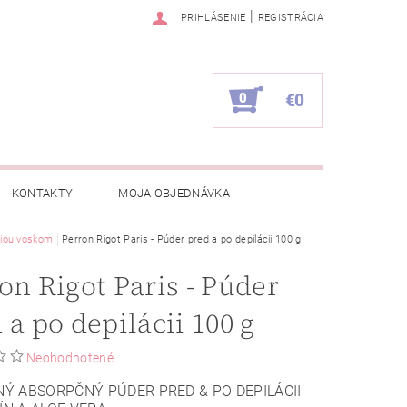
|
PRIHLÁSENIE
REGISTRÁCIA
0
€0
KONTAKTY
MOJA OBJEDNÁVKA
áciou voskom
Perron Rigot Paris - Púder pred a po depilácii 100 g
on Rigot Paris - Púder
 a po depilácii 100 g
Neohodnotené
NÝ ABSORPČNÝ PÚDER PRED & PO DEPILÁCII