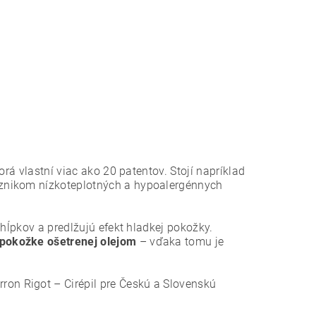
torá vlastní viac ako 20 patentov. Stojí napríklad
znikom nízkoteplotných a hypoalergénnych
chĺpkov a predlžujú efekt hladkej pokožky.
a pokožke ošetrenej olejom
– vďaka tomu je
ron Rigot – Cirépil pre Českú a Slovenskú