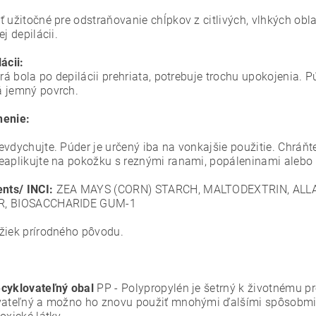
 užitočné pre odstraňovanie chĺpkov z citlivých, vlhkých oblas
ej depilácii.
ácii:
orá bola po depilácii prehriata, potrebuje trochu upokojenia.
 jemný povrch.
nenie:
evdychujte. Púder je určený iba na vonkajšie použitie. Chráňt
eaplikujte na pokožku s reznými ranami, popáleninami alebo
ents/ INCI:
ZEA MAYS (CORN) STARCH, MALTODEXTRIN, ALL
, BIOSACCHARIDE GUM-1
žiek prírodného pôvodu.
cyklovateľný obal
PP - Polypropylén je šetrný k životnému p
vateľný a možno ho znovu použiť mnohými ďalšími spôsobmi. 