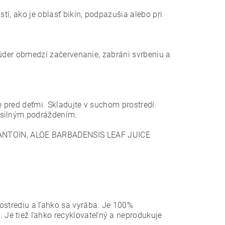
tí, ako je oblasť bikín, podpazušia alebo pri
 Púder obmedzí začervenanie, zabráni svrbeniu a
e pred deťmi. Skladujte v suchom prostredí.
 silným podráždením.
ANTOIN, ALOE BARBADENSIS LEAF JUICE
rostrediu a ľahko sa vyrába. Je 100%
Je tiež ľahko recyklovateľný a neprodukuje