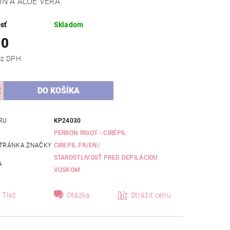
ÍN A ALOE VERA
sť
Skladom
10
,09 bez DPH
RU
KP24030
PERRON RIGOT - CIRÉPIL
TRÁNKA ZNAČKY
CIREPIL.FR/EN/
STAROSTLIVOSŤ PRED DEPILÁCIOU
A
VOSKOM
Tlač
Otázka
Strážiť cenu