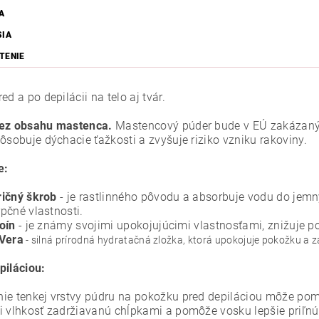
A
SIA
TENIE
ed a po depilácii na telo aj tvár.
ez obsahu mastenca.
Mastencový púder bude v EÚ zakázaný o
ôsobuje dýchacie ťažkosti a zvyšuje riziko vzniku rakoviny.
e:
ičný škrob
- je rastlinného pôvodu a absorbuje vodu do jem
pčné vlastnosti.
oín
- je známy svojimi upokojujúcimi vlastnosťami, znižuje p
 Vera
- silná prírodná hydratačná zložka, ktorá upokojuje pokožku a 
piláciou:
ie tenkej vrstvy púdru na pokožku pred depiláciou môže pom
i vlhkosť zadržiavanú chĺpkami a pomôže vosku lepšie priľnúť.