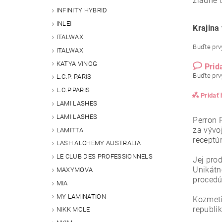
žiadne t
INFINITY HYBRID
INLEI
Krajina
ITALWAX
Buďte prvý
ITALWAX
KATYA VINOG
Prid
Buďte prvý
L.C.P. PARIS
L.C.P.PARIS
Pridať
LAMI LASHES
LAMI LASHES
Perron R
za vývo
LAMITTA
receptúr
LASH ALCHEMY AUSTRALIA
LE CLUB DES PROFESSIONNELS
Jej pro
Unikátn
MAXYMOVA
procedúr
MIA
MY LAMINATION
Kozmeti
republik
NIKK MOLE