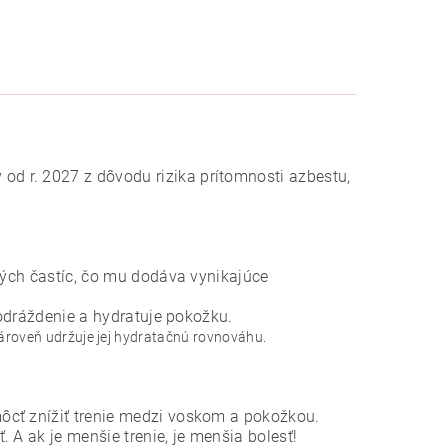
d r. 2027 z dôvodu rizika prítomnosti azbestu,
ných častíc, čo mu dodáva vynikajúce
odráždenie a hydratuje pokožku.
zároveň udržuje jej hydratačnú rovnováhu.
ôcť znížiť trenie medzi voskom a pokožkou.
 A ak je menšie trenie, je menšia bolesť!