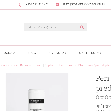
+420 731 514 401
INFO@KOZMETICKYOBCHOD.SK
 PROGRAM
BLOG
ŽIVÉ KURZY
ONLINE KURZY
ácia a epilácia
Depilácia voskom
Depilácia roll-on voskami
Starostlivosť pred depil
Perr
pred
PRÍROD