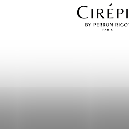
ním hodnotenie súhlasíte s
podmienkami ochrany osobných údajov
.