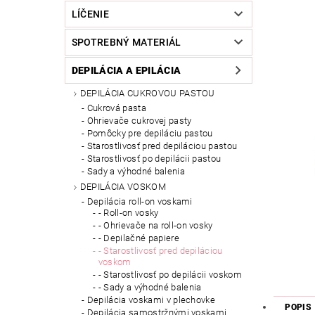
LÍČENIE
SPOTREBNÝ MATERIÁL
DEPILÁCIA A EPILÁCIA
DEPILÁCIA CUKROVOU PASTOU
Cukrová pasta
Ohrievače cukrovej pasty
Pomôcky pre depiláciu pastou
Starostlivosť pred depiláciou pastou
Starostlivosť po depilácii pastou
Sady a výhodné balenia
DEPILÁCIA VOSKOM
Depilácia roll-on voskami
- Roll-on vosky
- Ohrievače na roll-on vosky
- Depilačné papiere
- Starostlivosť pred depiláciou
voskom
- Starostlivosť po depilácii voskom
- Sady a výhodné balenia
Depilácia voskami v plechovke
POPIS
Depilácia samostržnými voskami