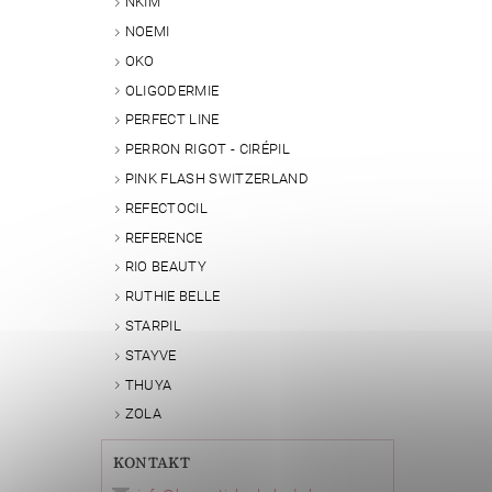
NKIM
Vlože
NOEMI
OKO
OLIGODERMIE
PERFECT LINE
PERRON RIGOT - CIRÉPIL
PINK FLASH SWITZERLAND
REFECTOCIL
REFERENCE
RIO BEAUTY
RUTHIE BELLE
STARPIL
STAYVE
THUYA
ZOLA
KONTAKT