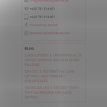
info
@
kozmetickyobchod.sk
+420 731 514 401
+420 731 514 401
Kosmetický obchod
kosmetickyobchodevolution
BLOG
LASH LIFTING A LEPENIE RIAS: JE
LEPŠIE LEPIDLO, BALZAM ALEBO
PRÁŠOK?
ZNAČKY A SYSTÉMY NA LASH
LIFTING: AKO VYBRAŤ +
POROVNANIE
TROPICKÉ DNI V ŠTÚDIU? TIETO
TIPY ZACHRÁNIA VÁŠ LASH
LIFTING