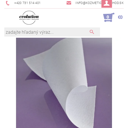
+420 731 514 401
INFO@KOZMETICKYOBCHOD.SK
0
€0