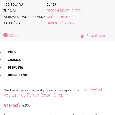
KÓD TOVARU
CJ129
ZNAČKA
PERRON RIGOT - CIRÉPIL
WEBOVÁ STRÁNKA ZNAČKY
CIREPIL.FR/EN/
KATEGÓRIA
BAVLNENÉ VOSKY
Otázka
Strážiť cenu
POPIS
ZNAČKA
DISKUSIA
HODNOTENIE
bavlnenými
Bavlnené depilačné pásky určené na depiláciu s
voskami od Perron Rigot - Cirépil.
Veľkosť:
7x20cm