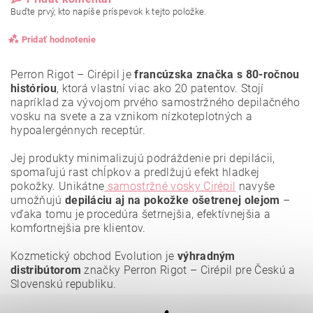
Buďte prvý, kto napíše príspevok k tejto položke.
Pridať hodnotenie
Perron Rigot – Cirépil je
francúzska značka s 80-ročnou
históriou
, ktorá vlastní viac ako 20 patentov. Stojí
napríklad za vývojom prvého samostržného depilačného
vosku na svete a za vznikom nízkoteplotných a
hypoalergénnych receptúr.
Jej produkty minimalizujú podráždenie pri depilácii,
spomaľujú rast chĺpkov a predlžujú efekt hladkej
pokožky. Unikátne
samostržné vosky Cirépil
navyše
umožňujú
depiláciu aj na pokožke ošetrenej olejom
–
vďaka tomu je procedúra šetrnejšia, efektívnejšia a
komfortnejšia pre klientov.
Kozmetický obchod Evolution je
výhradným
Vložením hodnotenie súhlasíte s
podmienkami ochrany
osobných údajov
.
distribútorom
značky Perron Rigot – Cirépil pre Českú a
Slovenskú republiku.