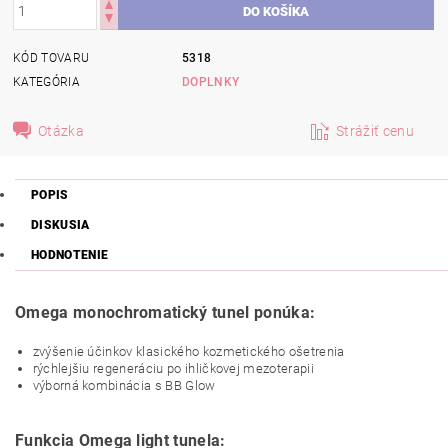
KÓD TOVARU
5318
KATEGÓRIA
DOPLNKY
Otázka
Strážiť cenu
POPIS
DISKUSIA
HODNOTENIE
Omega monochromatický tunel ponúka:
zvýšenie účinkov klasického kozmetického ošetrenia
rýchlejšiu regeneráciu po ihličkovej mezoterapii
výborná kombinácia s BB Glow
Funkcia
Omega light tunela: