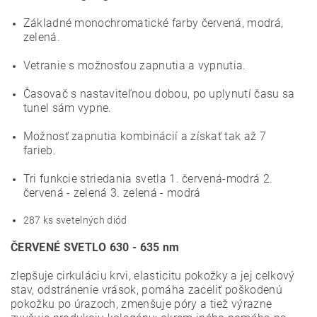
Základné monochromatické farby červená, modrá,
zelená.
Vetranie s možnosťou zapnutia a vypnutia.
Časovač s nastaviteľnou dobou, po uplynutí času sa
tunel sám vypne.
Možnosť zapnutia kombinácií a získať tak až 7
farieb.
Tri funkcie striedania svetla 1. červená-modrá 2.
červená - zelená 3. zelená - modrá
287 ks svetelných diód
ČERVENÉ SVETLO 630 - 635 nm
zlepšuje cirkuláciu krvi, elasticitu pokožky a jej celkový
stav, odstránenie vrások, pomáha zaceliť poškodenú
pokožku po úrazoch, zmenšuje póry a tiež výrazne