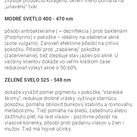
zvyšuje produkciu kolagénu; okrem iného pomáha na
„unavenú“ tvár.
MODRÉ SVETLO 400 - 470 nm
pôsobí antibakteriálne ( = dezinfekcia ) proti baktériám
(Porphyrins) v pokožke – ideálny na ošetrenie akné
(acne vulgaris). Zároveň efektívne pôsobí na citlivú
pokožku. Pôsobí proti „zapálenej“ pokožke
(začervenanie), tiež zlepšuje stav jaziev po akné. U
väčšiny klientov dokáže vo veľmi krátkom čase
redukovať výskyt akné o 50-60%.
ZELENÉ SVELO 525 - 548 nm
dokáže vyvážiť pomer pigmentu v pokožke, "starecké
škvrny", redukuje drobné vrásky, vyživuje starnúcu
pokožku, pomáha obnoviť bunkovú stabilitu a rovnováhu
metabolizmu. Tiež pomáha na bledú, zašednutú alebo
zažltnutú pleť, na rast vlasov - pozitívne pôsobí na
vlasové korienky, pôsobí proti padaniu vlasov u žien i
mužov. Tiež má hojivé účinky.