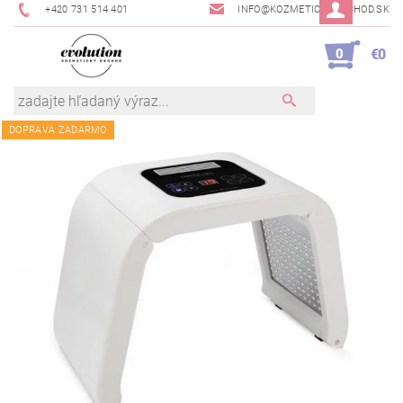
+420 731 514 401
INFO@KOZMETICKYOBCHOD.SK
0
€0
DOPRAVA ZADARMO