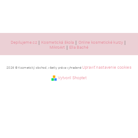
|
|
|
Depilujeme.cz
Kosmetická škola
Online kosmetické kurzy
|
MikroArt
Ella Baché
Upraviť nastavenie cookies
2026 © Kozmetický obchod, všetky práva vyhradené
Vytvoril Shoptet
Vložením hodnotenie súhlasíte s
podmienkami ochrany
osobných údajov
.