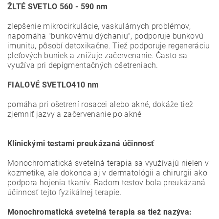
ŽLTÉ SVETLO 560 - 590 nm
zlepšenie mikrocirkulácie, vaskulárnych problémov,
napomáha "bunkovému dýchaniu", podporuje bunkovú
imunitu, pôsobí detoxikačne. Tiež podporuje regeneráciu
pleťových buniek a znižuje začervenanie. Často sa
využíva pri depigmentačných ošetreniach.
FIALOVÉ SVETLO
410 nm
pomáha pri ošetrení rosacei alebo akné, dokáže tiež
zjemniť jazvy a začervenanie po akné
Klinickými testami preukázaná účinnosť
Monochromatická svetelná terapia sa využívajú nielen v
kozmetike, ale dokonca aj v dermatológii a chirurgii ako
podpora hojenia tkanív. Radom testov bola preukázaná
účinnosť tejto fyzikálnej terapie.
Monochromatická svetelná terapia sa tiež nazýva: