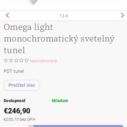
1
z 4
Omega light
monochromatický svetelný
tunel
Neohodnotené
PDT tunel
Prečítať viac
Dostupnosť
Skladom
€246,90
€200,73 bez DPH