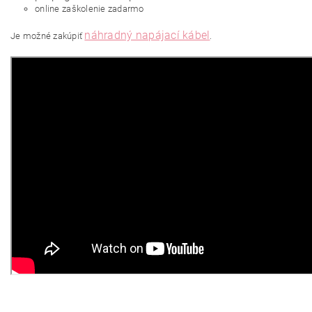
online zaškolenie zadarmo
náhradný napájací kábel
Je možné zakúpiť
.