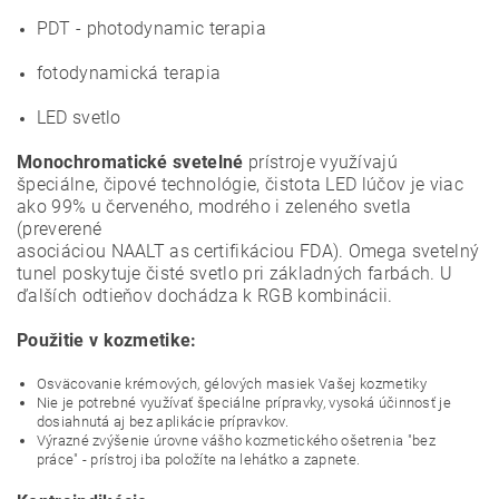
PDT - photodynamic terapia
fotodynamická terapia
LED svetlo
Monochromatické svetelné
prístroje využívajú
špeciálne, čipové technológie, čistota LED lúčov je viac
ako 99% u červeného, modrého i zeleného svetla
(preverené
asociáciou NAALT as certifikáciou FDA). Omega svetelný
tunel poskytuje čisté svetlo pri základných farbách. U
ďalších odtieňov dochádza k RGB kombinácii.
Použitie v kozmetike:
Osväcovanie krémových, gélových masiek Vašej kozmetiky
Nie je potrebné využívať špeciálne prípravky, vysoká účinnosť je
dosiahnutá aj bez aplikácie prípravkov.
Výrazné zvýšenie úrovne vášho kozmetického ošetrenia "bez
práce" - prístroj iba položíte na lehátko a zapnete.