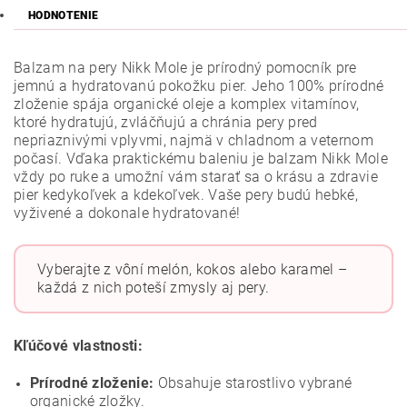
HODNOTENIE
Balzam na pery Nikk Mole je prírodný pomocník pre
jemnú a hydratovanú pokožku pier. Jeho 100% prírodné
zloženie spája organické oleje a komplex vitamínov,
ktoré hydratujú, zvláčňujú a chránia pery pred
nepriaznivými vplyvmi, najmä v chladnom a veternom
počasí. Vďaka praktickému baleniu je balzam Nikk Mole
vždy po ruke a umožní vám starať sa o krásu a zdravie
pier kedykoľvek a kdekoľvek. Vaše pery budú hebké,
vyživené a dokonale hydratované!
Vyberajte z vôní melón, kokos alebo karamel –
každá z nich poteší zmysly aj pery.
Kľúčové vlastnosti:
Prírodné zloženie:
Obsahuje starostlivo vybrané
organické zložky.