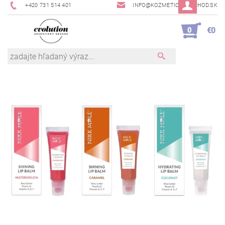
+420 731 514 401
INFO@KOZMETICKYOBCHOD.SK
0
€0