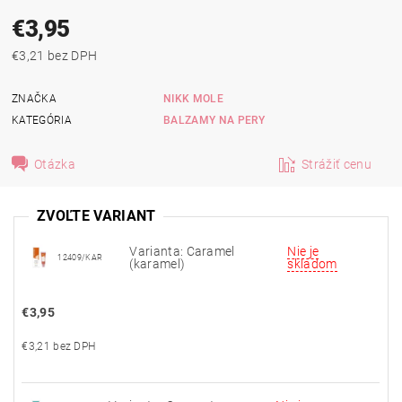
€3,95
€3,21 bez DPH
ZNAČKA
NIKK MOLE
KATEGÓRIA
BALZAMY NA PERY
Otázka
Strážiť cenu
ZVOĽTE VARIANT
Varianta: Caramel
Nie je
12409/KAR
(karamel)
skladom
€3,95
€3,21 bez DPH