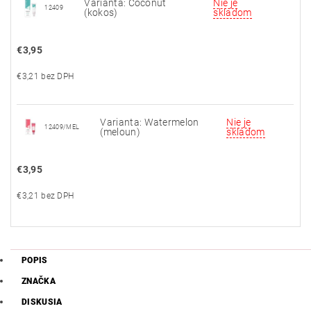
Varianta: Coconut
Nie je
12409
(kokos)
skladom
€3,95
€3,21 bez DPH
Varianta: Watermelon
Nie je
12409/MEL
(meloun)
skladom
€3,95
€3,21 bez DPH
POPIS
ZNAČKA
DISKUSIA