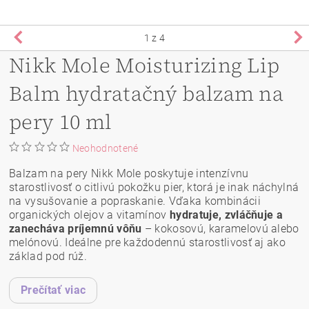
1
z 4
Nikk Mole Moisturizing Lip
Balm hydratačný balzam na
pery 10 ml
Neohodnotené
Balzam na pery Nikk Mole poskytuje intenzívnu
starostlivosť o citlivú pokožku pier, ktorá je inak náchylná
na vysušovanie a popraskanie. Vďaka kombinácii
organických olejov a vitamínov
hydratuje, zvláčňuje a
zanecháva príjemnú vôňu
– kokosovú, karamelovú alebo
melónovú. Ideálne pre každodennú starostlivosť aj ako
základ pod rúž.
Prečítať viac