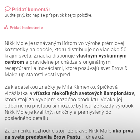
Pridať komentár
Buďte prvý, kto napíše príspevok k tejto položke.
Pridať hodnotenie
Nikk Mole je uznávaným lídrom vo výrobe prémiovej
kozmetiky na obočie, ktorú distribuuje do viac ako 50
krajín sveta. Značka disponuje
vlastným výskumným
centrom
a pravidelne prichádza s originálnymi
receptúrami a inováciami, ktoré posúvajú svet Brow &
Make-up starostlivosti vpred.
Zakladateľkou značky je Mila Klimenko, špičková
vizážistka a
víťazka niekoľkých svetových šampionátov
,
ktorá stojí za vývojom každého produktu. Vďaka jej
odbornému prístupu si môžete byť istí, že každý výrobok
Nikk Mole je kvalitný, funkčný a premyslený do
posledného detailu.
Vložením hodnotenie súhlasíte s
podmienkami ochrany
osobných údajov
.
Za zmienku rozhodne stojí, že práve Nikk Mole
ako prvá
na svete predstavila Brow Pastu
– dnes už