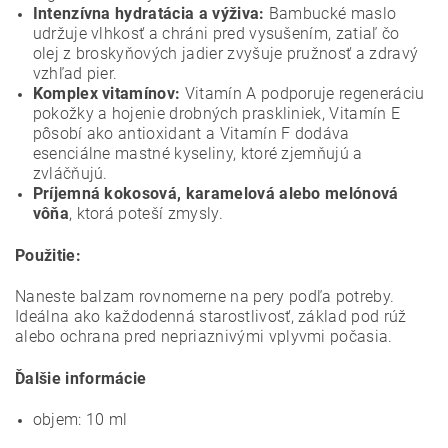
Intenzívna hydratácia a výživa:
Bambucké maslo
udržuje vlhkosť a chráni pred vysušením, zatiaľ čo
olej z broskyňových jadier zvyšuje pružnosť a zdravý
vzhľad pier.
Komplex vitamínov:
Vitamín A podporuje regeneráciu
pokožky a hojenie drobných praskliniek, Vitamín E
pôsobí ako antioxidant a Vitamín F dodáva
esenciálne mastné kyseliny, ktoré zjemňujú a
zvláčňujú.
Príjemná kokosová, karamelová alebo melónová
vôňa
, ktorá poteší zmysly.
Použitie:
Naneste balzam rovnomerne na pery podľa potreby.
Ideálna ako každodenná starostlivosť, základ pod rúž
alebo ochrana pred nepriaznivými vplyvmi počasia.
Ďalšie informácie
objem: 10 ml