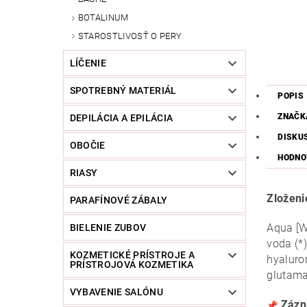
BOTALINUM
STAROSTLIVOSŤ O PERY
LÍČENIE
SPOTREBNÝ MATERIÁL
POPIS
ZNAČK
DEPILÁCIA A EPILÁCIA
DISKU
OBOČIE
HODNO
RIASY
Zloženi
PARAFÍNOVÉ ZÁBALY
Aqua [Wa
BIELENIE ZUBOV
voda (*)
KOZMETICKÉ PRÍSTROJE A
hyaluro
PRÍSTROJOVÁ KOZMETIKA
glutama
VYBAVENIE SALÓNU
Zázn