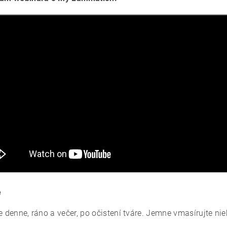
e
e denne, ráno a večer, po očistení tváre. Jemne vmasírujte nie