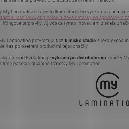
nanášania prípravkov či práca so zakrivením natáčok.
y My Lamination sú výsledkom hlbokého výskumu a precíznej 
itamin LashBrow
,
originálne ružové natáčky so špeciálnym z
ť liftingové prípravky. Aj vďaka týmto inováciám získala zna
 My Lamination potvrdzujú tiež
klinické štúdie
z lekárskeho in
ie rias po ošetrení produktmi tejto značky.
ním hodnotenie súhlasíte s
podmienkami ochrany osobných údajov
.
cký obchod Evolution je
výhradným distribútorom
značky My 
 tíme pôsobia oficiálne trénerky My Lamination.