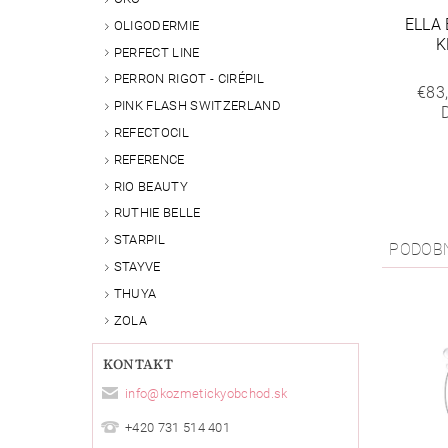
ELLA
OLIGODERMIE
K
PERFECT LINE
PERRON RIGOT - CIRÉPIL
€83
PINK FLASH SWITZERLAND
REFECTOCIL
REFERENCE
RIO BEAUTY
RUTHIE BELLE
STARPIL
PODOB
STAYVE
THUYA
ZOLA
KONTAKT
info
@
kozmetickyobchod.sk
+420 731 514 401