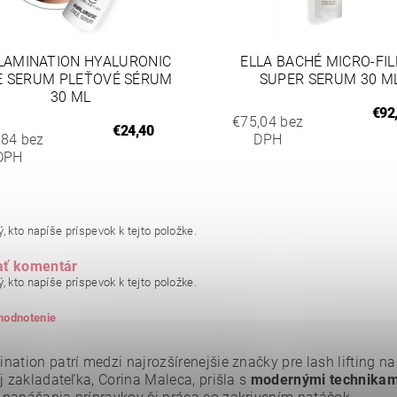
LAMINATION HYALURONIC
ELLA BACHÉ MICRO-FIL
E SERUM PLEŤOVÉ SÉRUM
SUPER SERUM 30 M
30 ML
€92
€75,04 bez
€24,40
,84 bez
DPH
DPH
, kto napíše príspevok k tejto položke.
ať komentár
, kto napíše príspevok k tejto položke.
 hodnotenie
ation patrí medzi najrozšírenejšie značky pre lash lifting na
j zakladateľka, Corina Maleca, prišla s
modernými technikami 