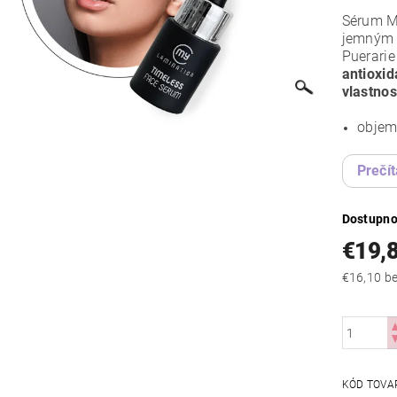
Sérum M
jemným v
Puerarie
antioxi
vlastno
objem
Prečít
Dostupno
€19,
€16
KÓD TOVA