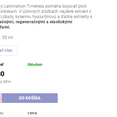
y Lamination Timeless pomáha bojovať proti
ráskam. V účinných zložkách nájdete extrakt z
 Lobaty, kyselinu hyalurónovú a ďalšie extrakty s
dačnými, regeneračnými
a elastickými
sťami.
: 30 ml
ať viac
sť
Skladom
80
,10 bez DPH
RU
11016