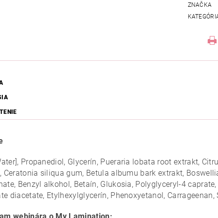
ZNAČKA
KATEGÓRI
A
SIA
TENIE
e
ter], Propanediol, Glycerín, Pueraria lobata root extrakt, Cit
, Ceratonia siliqua gum, Betula albumu bark extrakt, Boswellia
nate, Benzyl alkohol, Betaín, Glukosia, Polyglyceryl-4 caprat
te diacetate, Etylhexylglycerín, Phenoxyetanol, Carrageenan
am webinára o My Lamination: