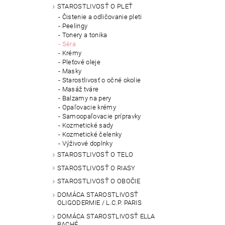
STAROSTLIVOSŤ O PLEŤ
Čistenie a odličovanie pleti
Peelingy
Tonery a tonika
Séra
Krémy
Pleťové oleje
Masky
Starostlivosť o očné okolie
Masáž tváre
Balzamy na pery
Opaľovacie krémy
Samoopaľovacie prípravky
Kozmetické sady
Kozmetické čelenky
Výživové doplnky
STAROSTLIVOSŤ O TELO
STAROSTLIVOSŤ O RIASY
STAROSTLIVOSŤ O OBOČIE
DOMÁCA STAROSTLIVOSŤ
OLIGODERMIE / L.C.P. PARIS
DOMÁCA STAROSTLIVOSŤ ELLA
BACHÉ