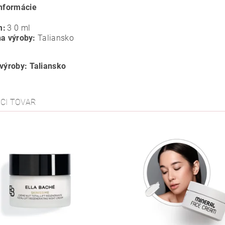
informácie
m:
3
0 ml
na výroby:
Taliansko
 výroby: Taliansko
ACI TOVAR