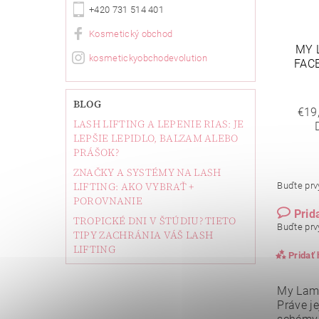
+420 731 514 401
Kosmetický obchod
MY 
kosmetickyobchodevolution
FAC
BLOG
€19
LASH LIFTING A LEPENIE RIAS: JE
LEPŠIE LEPIDLO, BALZAM ALEBO
PRÁŠOK?
ZNAČKY A SYSTÉMY NA LASH
LIFTING: AKO VYBRAŤ +
Buďte prvý
POROVNANIE
Prid
TROPICKÉ DNI V ŠTÚDIU? TIETO
Buďte prvý
TIPY ZACHRÁNIA VÁŠ LASH
LIFTING
Pridať
My Lamin
Práve je