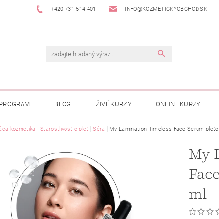
+420 731 514 401
INFO@KOZMETICKYOBCHOD.SK
 PROGRAM
BLOG
ŽIVÉ KURZY
ONLINE KURZY
ca kozmetika
Starostlivosť o pleť
Séra
My Lamination Timeless Face Serum pleťo
My 
Face
ml