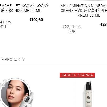
 BACHÉ LIFTINGOVÝ NOČNÝ
MY LAMINATION MINERAL
RÉM SKINISSIME 50 ML
CREAM HYDRATAČNÝ PL
KRÉM 50 ML
€102,60
,41 bez
€27
DPH
€22,11 bez
DPH
NÉ PRODUKTY
DARČEK ZDARMA