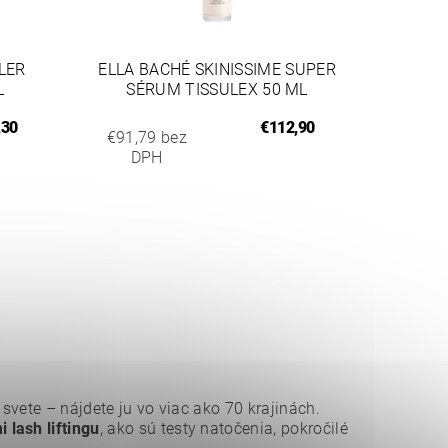
LER
ELLA BACHÉ SKINISSIME SUPER
L
SÉRUM TISSULEX 50 ML
,30
€112,90
€91,79 bez
DPH
 svete – nájdete ju vo viac ako 70 krajinách.
lash liftingu
, ako sú testy natočenia, pokročilé