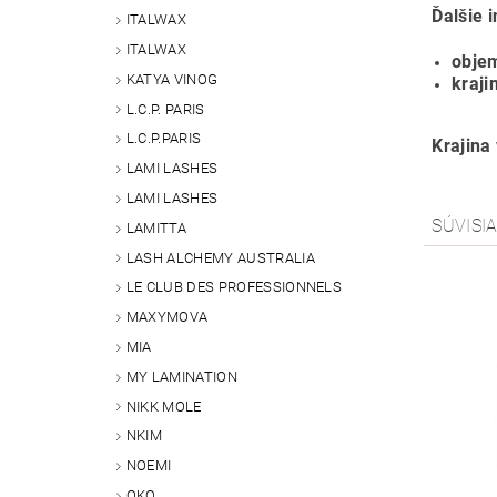
Ďalšie 
ITALWAX
ITALWAX
obje
KATYA VINOG
kraji
L.C.P. PARIS
L.C.P.PARIS
Krajina
LAMI LASHES
LAMI LASHES
SÚVISI
LAMITTA
LASH ALCHEMY AUSTRALIA
LE CLUB DES PROFESSIONNELS
MAXYMOVA
MIA
MY LAMINATION
NIKK MOLE
NKIM
NOEMI
OKO