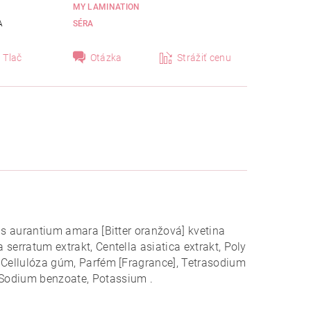
MY LAMINATION
A
SÉRA
Tlač
Otázka
Strážiť cenu
rus aurantium amara [Bitter oranžová] kvetina
 serratum extrakt, Centella asiatica extrakt, Poly
e, Cellulóza gúm, Parfém [Fragrance], Tetrasodium
, Sodium benzoate, Potassium .