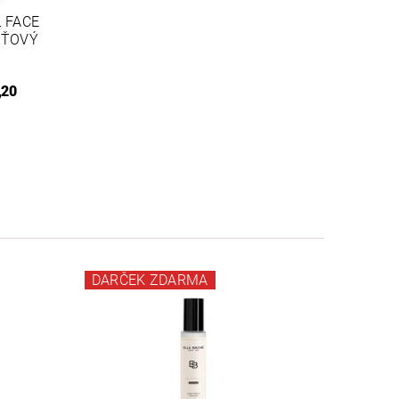
 FACE
EŤOVÝ
,20
DARČEK ZDARMA