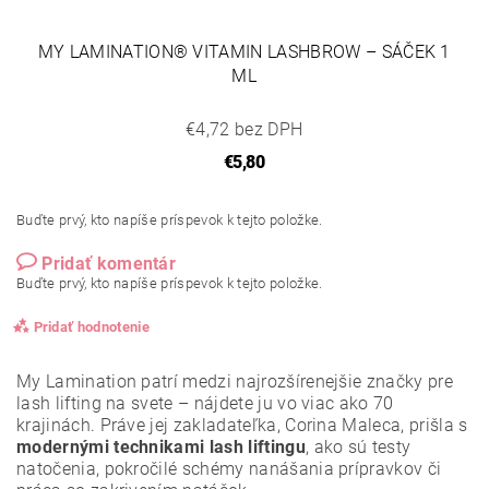
MY LAMINATION® VITAMIN LASHBROW – SÁČEK 1
ML
€4,72 bez DPH
€5,80
Buďte prvý, kto napíše príspevok k tejto položke.
Pridať komentár
Buďte prvý, kto napíše príspevok k tejto položke.
Pridať hodnotenie
My Lamination patrí medzi najrozšírenejšie značky pre
lash lifting na svete – nájdete ju vo viac ako 70
krajinách. Práve jej zakladateľka, Corina Maleca, prišla s
modernými technikami lash liftingu
, ako sú testy
natočenia, pokročilé schémy nanášania prípravkov či