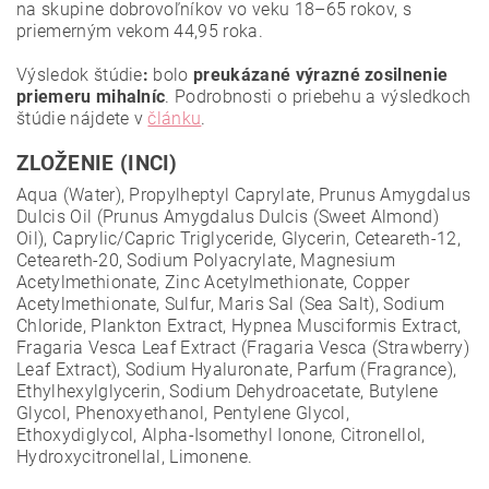
na skupine dobrovoľníkov vo veku 18–65 rokov, s
priemerným vekom 44,95 roka.
Výsledok štúdie
:
bolo
preukázané výrazné zosilnenie
priemeru mihalníc
. Podrobnosti o priebehu a výsledkoch
štúdie nájdete v
článku
.
ZLOŽENIE (INCI)
Aqua (Water), Propylheptyl Caprylate, Prunus Amygdalus
Dulcis Oil (Prunus Amygdalus Dulcis (Sweet Almond)
Oil), Caprylic/Capric Triglyceride, Glycerin, Ceteareth-12,
Ceteareth-20, Sodium Polyacrylate, Magnesium
Acetylmethionate, Zinc Acetylmethionate, Copper
Acetylmethionate, Sulfur, Maris Sal (Sea Salt), Sodium
Chloride, Plankton Extract, Hypnea Musciformis Extract,
Fragaria Vesca Leaf Extract (Fragaria Vesca (Strawberry)
Leaf Extract), Sodium Hyaluronate, Parfum (Fragrance),
Ethylhexylglycerin, Sodium Dehydroacetate, Butylene
Glycol, Phenoxyethanol, Pentylene Glycol,
Ethoxydiglycol, Alpha-Isomethyl Ionone, Citronellol,
Hydroxycitronellal, Limonene.