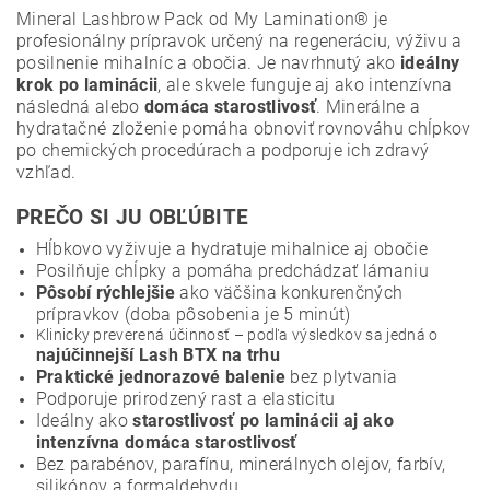
Mineral Lashbrow Pack od My Lamination® je
profesionálny prípravok určený na regeneráciu, výživu a
posilnenie mihalníc a obočia. Je navrhnutý ako
ideálny
krok po laminácii
, ale skvele funguje aj ako intenzívna
následná alebo
domáca starostlivosť
. Minerálne a
hydratačné zloženie pomáha obnoviť rovnováhu chĺpkov
po chemických procedúrach a podporuje ich zdravý
vzhľad.
PREČO SI JU OBĽÚBITE
Hĺbkovo vyživuje a hydratuje mihalnice aj obočie
Posilňuje chĺpky a pomáha predchádzať lámaniu
Pôsobí rýchlejšie
ako väčšina konkurenčných
prípravkov (doba pôsobenia je 5 minút)
Klinicky preverená účinnosť – podľa výsledkov sa jedná o
najúčinnejší Lash BTX na trhu
Praktické jednorazové balenie
bez plytvania
Podporuje prirodzený rast a elasticitu
Ideálny ako
starostlivosť po laminácii aj ako
intenzívna domáca starostlivosť
Bez parabénov, parafínu, minerálnych olejov, farbív,
silikónov a formaldehydu