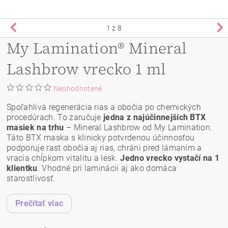
1
z 8
My Lamination® Mineral
Lashbrow vrecko 1 ml
Neohodnotené
Spoľahlivá regenerácia rias a obočia po chemických
procedúrach. To zaručuje
jedna z najúčinnejších BTX
masiek na trhu
– Mineral Lashbrow od My Lamination.
Táto BTX maska s klinicky potvrdenou účinnosťou
podporuje rast obočia aj rias, chráni pred lámaním a
vracia chĺpkom vitalitu a lesk.
Jedno vrecko vystačí na 1
klientku
. Vhodné pri laminácii aj ako domáca
starostlivosť.
Prečítať viac