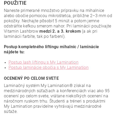
POUŽITIE
Naneste primerané množstvo prípravku na mihalnice
alebo obočie pomocou mikroštetca, približne 2–3 mm od
pokožky. Nechajte pôsobiť 5 minút a potom jemne
odstráňte kefkou smerom nahor. Pri laminácii používajte
Vitamin Lashbrow
medzi 2. a 3. krokom
(a ak pri
laminácii farbíte, tak po farbení).
Postup kompletného liftingu mihalníc / laminácie
nájdete tu:
Postup lash liftingu s My Lamination
Postup laminácie obočia s My Lamination
OCENENÝ PO CELOM SVETE
Laminačný systém My Lamination® získal na
medzinárodných súťažiach a konferenciách viac ako 95
ocenení po celom svete, vrátane niekoľkých ocenení na
náročnom ruskom trhu. Študenti a tréneri s produktmi
My Lamination pravidelne vyhrávajú medzinárodné
súťaže.