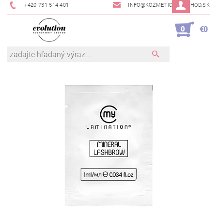
+420 731 514 401
INFO@KOZMETICKYOBCHOD.SK
0
€0