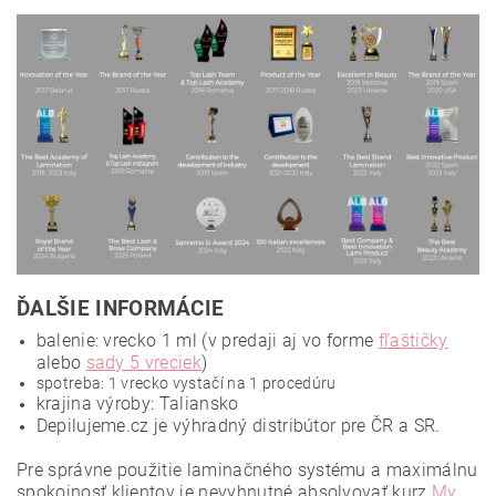
ĎALŠIE INFORMÁCIE
balenie: vrecko 1 ml (v predaji aj vo forme
fľaštičky
alebo
sady 5 vreciek
)
spotreba: 1 vrecko vystačí na 1 procedúru
krajina výroby: Taliansko
Depilujeme.cz je výhradný distribútor pre ČR a SR.
Pre správne použitie laminačného systému a maximálnu
spokojnosť klientov je nevyhnutné absolvovať kurz
My