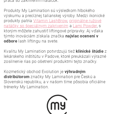
práca so zakrivením natáčok.
Produkty My Lamination sú výsledkom hlbokého
výskumu a precíznej talianskej výroby. Medzi ikonické
produkty patria
Vitamin LashBrow
,
originálne ružové
natáčky so špeciálnym zakrivením
a
Lami Powder
, s
ktorým môžete zahustiť liftingové prípravky. Aj vďaka
týmto inováciám získala značka
najviac ocenení
v
odbore
lash liftingu na svete.
Vložením hodnotenie súhlasíte s
podmienkami ochrany
osobných údajov
.
Kvalitu My Lamination potvrdzujú tiež
klinické štúdie
z
lekárskeho inštitútu v Padove, ktoré preukázali výrazné
zosilnenie rias po ošetrení produktmi tejto značky.
Kozmetický obchod Evolution je
výhradným
distribútorom
značky My Lamination pre Českú a
Slovenskú republiku, a v našom tíme pôsobia oficiálne
trénerky My Lamination.