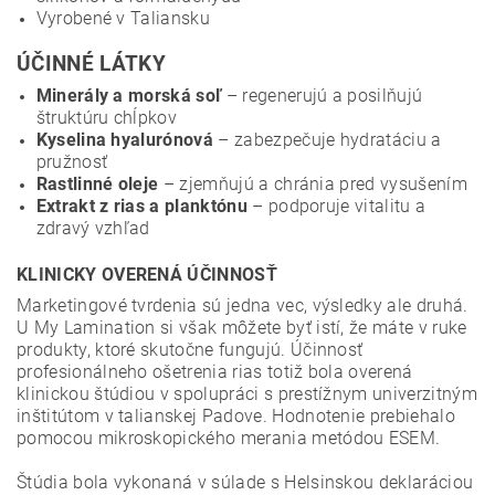
Vyrobené v Taliansku
ÚČINNÉ LÁTKY
Minerály a morská soľ
– regenerujú a posilňujú
štruktúru chĺpkov
Kyselina hyalurónová
– zabezpečuje hydratáciu a
pružnosť
Rastlinné oleje
– zjemňujú a chránia pred vysušením
Extrakt z rias a planktónu
– podporuje vitalitu a
zdravý vzhľad
KLINICKY OVERENÁ ÚČINNOSŤ
Marketingové tvrdenia sú jedna vec, výsledky ale druhá.
U My Lamination si však môžete byť istí, že máte v ruke
produkty, ktoré skutočne fungujú. Účinnosť
profesionálneho ošetrenia rias totiž bola overená
klinickou štúdiou v spolupráci s prestížnym univerzitným
inštitútom v talianskej Padove. Hodnotenie prebiehalo
pomocou mikroskopického merania metódou ESEM.
Štúdia bola vykonaná v súlade s Helsinskou deklaráciou