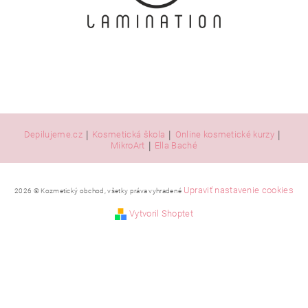
|
|
|
Depilujeme.cz
Kosmetická škola
Online kosmetické kurzy
|
MikroArt
Ella Baché
Upraviť nastavenie cookies
2026 © Kozmetický obchod, všetky práva vyhradené
Vytvoril Shoptet