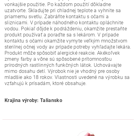
vonkajšie použitie. Po každom použití dôkladne
uzatvorte. Skladujte pri chladnej teplote a vyhnite sa
priamemu svetlu. Zabráňte kontaktu s očami a
sliznicami. V prípade náhodného kontaktu opláchnite
vodou. Pokiaľ dôjde k podráždeniu, okamžite prestaňte
produkt používať a poraďte sa s lekárom. V prípade
kontaktu s očami okamžite vymyte veľkým množstvom
sterilnej očnej vody av prípade potreby vyhľadajte lekára.
Produkt môže spôsobiť alergické reakcie. Akékoľvek
zmeny farby a vône sú spôsobené prítomnosťou
prírodných rastlinných funkčných látok. Uchovávajte
mimo dosahu detí. Výrobok nie je vhodný pre osoby
mladšie ako 18 rokov. Vlastnosti uvedené na výrobku sa
vzťahujú k prísadám, ktoré obsahuje.
Krajina výroby: Taliansko