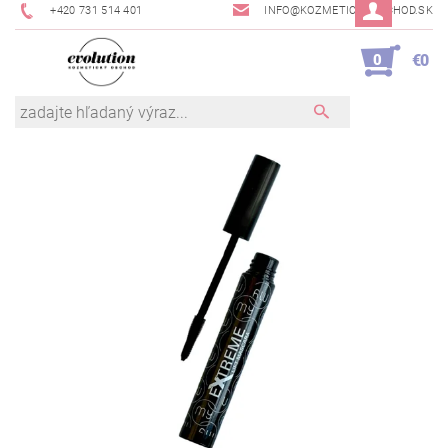
+420 731 514 401
INFO@KOZMETICKYOBCHOD.SK
0
€0