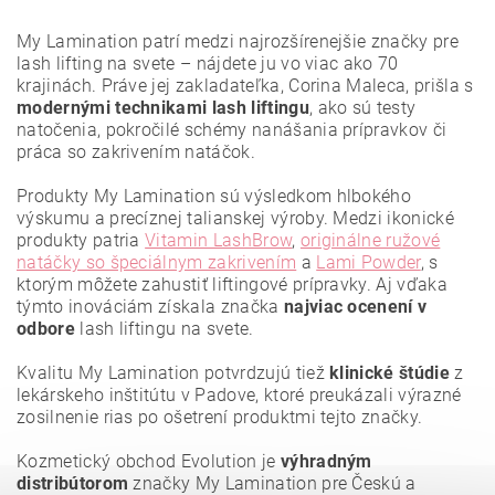
My Lamination patrí medzi najrozšírenejšie značky pre
lash lifting na svete – nájdete ju vo viac ako 70
krajinách. Práve jej zakladateľka, Corina Maleca, prišla s
modernými technikami lash liftingu
, ako sú testy
natočenia, pokročilé schémy nanášania prípravkov či
práca so zakrivením natáčok.
Produkty My Lamination sú výsledkom hlbokého
výskumu a precíznej talianskej výroby. Medzi ikonické
produkty patria
Vitamin LashBrow
,
originálne ružové
natáčky so špeciálnym zakrivením
a
Lami Powder
, s
ktorým môžete zahustiť liftingové prípravky. Aj vďaka
týmto inováciám získala značka
najviac ocenení
v
odbore
lash liftingu na svete.
Vložením hodnotenie súhlasíte s
podmienkami ochrany
osobných údajov
.
Kvalitu My Lamination potvrdzujú tiež
klinické štúdie
z
lekárskeho inštitútu v Padove, ktoré preukázali výrazné
zosilnenie rias po ošetrení produktmi tejto značky.
Kozmetický obchod Evolution je
výhradným
distribútorom
značky My Lamination pre Českú a