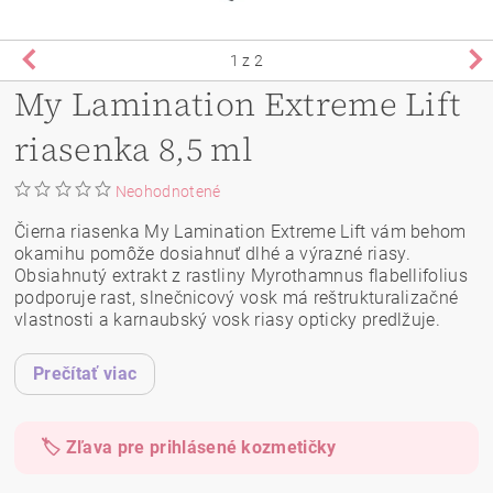
1
z 2
My Lamination Extreme Lift
riasenka 8,5 ml
Neohodnotené
Čierna riasenka My Lamination Extreme Lift vám behom
okamihu pomôže dosiahnuť dlhé a výrazné riasy.
Obsiahnutý extrakt z rastliny Myrothamnus flabellifolius
podporuje rast, slnečnicový vosk má reštrukturalizačné
vlastnosti a karnaubský vosk riasy opticky predlžuje.
Prečítať viac
🏷️ Zľava pre prihlásené kozmetičky