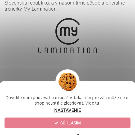
Slovenskú republiku, a v našom tíme pôsobia oficiálne
trénerky My Lamination.
Dovolíte nám používať cookies? Vďaka nim pre vás môžeme e-
|
|
|
Depilujeme.cz
Kosmetická škola
Online kosmetické kurzy
shop neustále zlepšovat. Viac
tu
.
|
MikroArt
Ella Baché
NASTAVENIE
SÚHLASÍM
Upraviť nastavenie cookies
2026 © Kozmetický obchod, všetky práva vyhradené
Vytvoril Shoptet