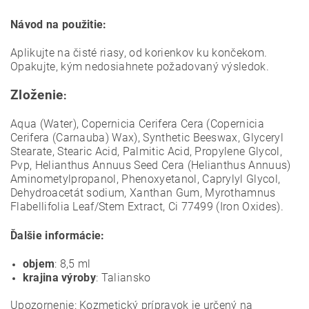
Návod na použitie:
Aplikujte na čisté riasy, od korienkov ku končekom.
Opakujte, kým nedosiahnete požadovaný výsledok.
Zloženie
:
Aqua (Water), Copernicia Cerifera Cera (Copernicia
Cerifera (Carnauba) Wax), Synthetic Beeswax, Glyceryl
Stearate, Stearic Acid, Palmitic Acid, Propylene Glycol,
Pvp, Helianthus Annuus Seed Cera (Helianthus Annuus)
Aminometylpropanol, Phenoxyetanol, Caprylyl Glycol,
Dehydroacetát sodium, Xanthan Gum, Myrothamnus
Flabellifolia Leaf/Stem Extract, Ci 77499 (Iron Oxides).
Ďalšie informácie:
objem
: 8,5 ml
krajina výroby
: Taliansko
Upozornenie: Kozmetický prípravok je určený na