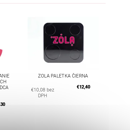
ANIE
ZOLA PALETKA ČIERNA
ÝCH
€12,40
RDCA
€10,08 bez
DPH
,30