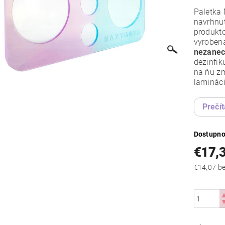
Paletka 
navrhnut
produkto
vyroben
nezanec
dezinfik
na ňu zm
lamináci
Prečít
Dostupno
€17,
€14