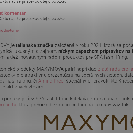
, kto napíše príspevok k tejto položke.
ať komentár
, kto napíše príspevok k tejto položke.
 hodnotenie
OVA je
talianska značka
založená v roku 2021, ktorá sa poča
Vyniká luxusným dizajnom,
nízkym zápachom prípravkov na 
om a tiež inovatívnym radom produktov pre SPA lash lifting.
konické produkty MAXYMOVA patrí napríklad
zlatá rada pre la
astočky pre atraktívnu prezentáciu na sociálnych sieťach, ďal
v rias na trhu, či
Amino Prep
, špeciálny prípravok, ktorý reg
ie aktívnych zložiek.
u ponuky je tiež SPA lash lifting kolekcia, zahŕňajúca naprík
nú hmlu
, ktorá premení bežnú procedúru na luxusný zážitok.
ním hodnotenie súhlasíte s
podmienkami ochrany osobných údajov
.