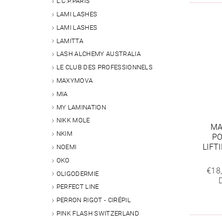
L.C.P.PARIS
LAMI LASHES
LAMI LASHES
LAMITTA
LASH ALCHEMY AUSTRALIA
LE CLUB DES PROFESSIONNELS
MAXYMOVA
MIA
MY LAMINATION
NIKK MOLE
MA
NKIM
PO
LIFT
NOEMI
OKO
€18
OLIGODERMIE
PERFECT LINE
PERRON RIGOT - CIRÉPIL
PINK FLASH SWITZERLAND