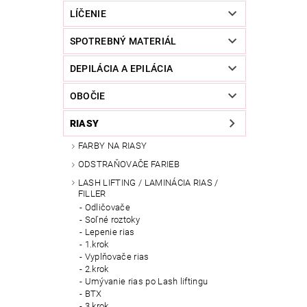
LÍČENIE
SPOTREBNÝ MATERIÁL
DEPILÁCIA A EPILÁCIA
OBOČIE
RIASY
FARBY NA RIASY
ODSTRAŇOVAČE FARIEB
LASH LIFTING / LAMINÁCIA RIAS /
FILLER
Odličovače
Soľné roztoky
Lepenie rias
1.krok
Vyplňovače rias
2.krok
Umývanie rias po Lash liftingu
BTX
3.krok