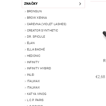
ZNAČKY
BRONSUN
BROW XENNA
CAREVNA (VIOLET LASHES)
CREATOR SYNTHETIC
DR. SPICULE
ÉLAN
ELLA BACHÉ
HEDONIC
R
INFINITY
INFINITY HYBRID
INLEI
€2,68
ITALWAX
ITALWAX
KATYA VINOG
L.C.P. PARIS