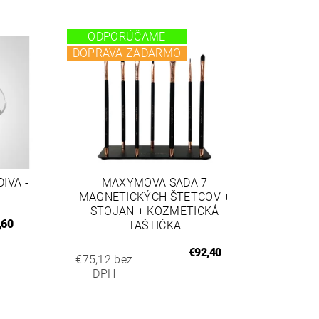
ODPORÚČAME
DOPRAVA ZADARMO
IVA -
MAXYMOVA SADA 7
MAGNETICKÝCH ŠTETCOV +
STOJAN + KOZMETICKÁ
,60
TAŠTIČKA
€92,40
€75,12 bez
DPH