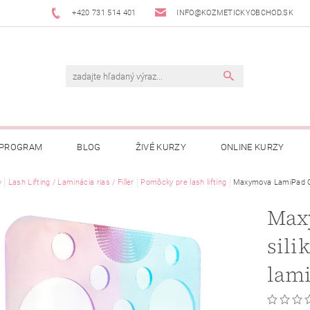
+420 731 514 401
INFO@KOZMETICKYOBCHOD.SK
 PROGRAM
BLOG
ŽIVÉ KURZY
ONLINE KURZY
y
Lash Lifting / Laminácia rias / Filler
Pomôcky pre lash lifting
Maxymova LamiPad Col
Max
sili
lam