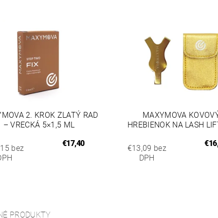
MOVA 2. KROK ZLATÝ RAD
MAXYMOVA KOVOV
– VRECKÁ 5×1,5 ML
HREBIENOK NA LASH LIF
€17,40
€16
,15 bez
€13,09 bez
DPH
DPH
NÉ PRODUKTY