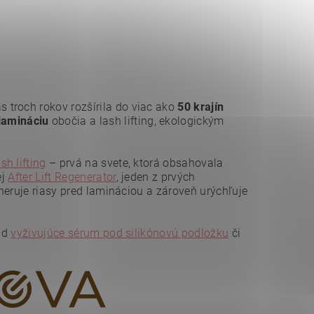
s troch rokov rozšírila do viac ako
50 krajín
lamináciu
obočia a lash lifting, ekologickým
sh lifting
– prvá na svete, ktorá obsahovala
ej
After Lift Regenerator
, jeden z prvých
eneruje riasy pred lamináciou a zároveň urýchľuje
lad
vyživujúce sérum pod silikónovú podložku
či