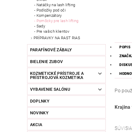
Natáčky na lash lifting
Podložky pod oči
Kompenzátory
Pomôcky pre lash lifting
Sady
Pre vašich klientov
PRÍPRAVKY NA RAST RIAS
POPIS
PARAFÍNOVÉ ZÁBALY
ZNAČK
BIELENIE ZUBOV
DISKU
KOZMETICKÉ PRÍSTROJE A
HODNO
PRÍSTROJOVÁ KOZMETIKA
VYBAVENIE SALÓNU
Po použi
DOPLNKY
Krajina
NOVINKY
AKCIA
SÚVISI