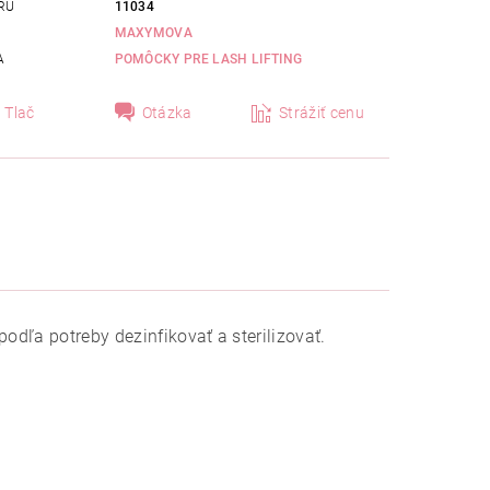
RU
11034
MAXYMOVA
A
POMÔCKY PRE LASH LIFTING
Tlač
Otázka
Strážiť cenu
odľa potreby dezinfikovať a sterilizovať.