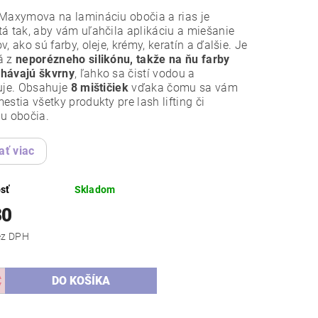
Maxymova na lamináciu obočia a rias je
á tak, aby vám uľahčila aplikáciu a miešanie
v, ako sú farby, oleje, krémy, keratín a ďalšie. Je
á z
neporézneho silikónu, takže na ňu farby
hávajú škvrny
, ľahko sa čistí vodou a
uje. Obsahuje
8 mištičiek
vďaka čomu sa vám
estia všetky produkty pre lash lifting či
u obočia.
ať viac
sť
Skladom
30
,07 bez DPH