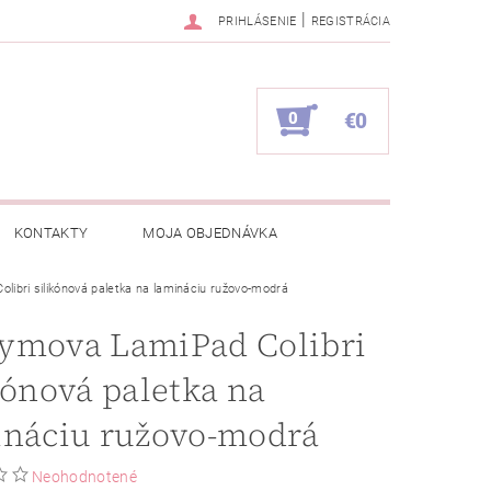
|
PRIHLÁSENIE
REGISTRÁCIA
0
€0
KONTAKTY
MOJA OBJEDNÁVKA
ibri silikónová paletka na lamináciu ružovo-modrá
ymova LamiPad Colibri
kónová paletka na
ináciu ružovo-modrá
Neohodnotené