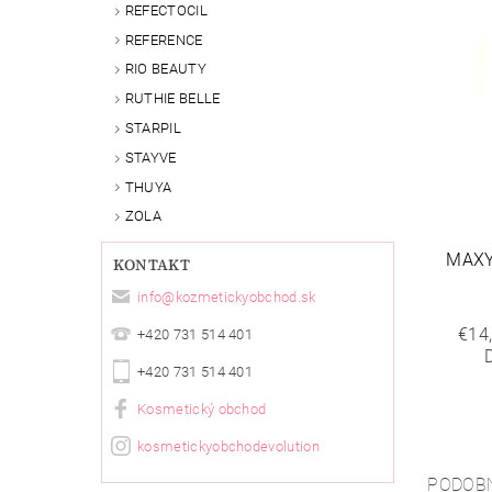
REFECTOCIL
REFERENCE
RIO BEAUTY
RUTHIE BELLE
STARPIL
STAYVE
THUYA
ZOLA
MAXY
KONTAKT
info
@
kozmetickyobchod.sk
€14
+420 731 514 401
+420 731 514 401
Kosmetický obchod
kosmetickyobchodevolution
PODOB