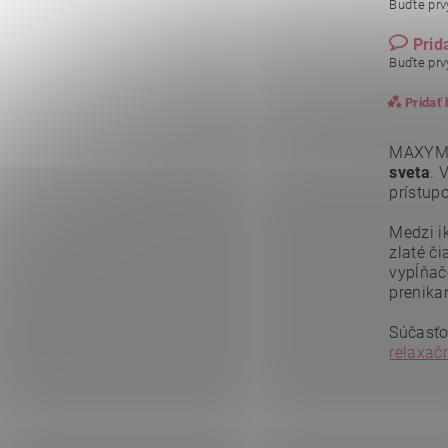
Buďte prvý
Prid
Buďte prvý
Pridať
MAXYM
sveta
. 
prístup
Medzi i
zlaté či
vypĺňačo
prenikan
Súčasťo
relaxač
Vlože