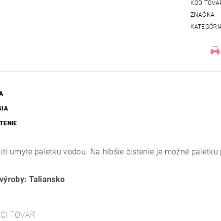
KÓD TOVA
ZNAČKA
KATEGÓRI
A
SIA
TENIE
tí umyte paletku vodou. Na hlbšie čistenie je možné paletku p
 výroby: Taliansko
ACI TOVAR