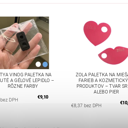
TYA VINOG PALETKA NA
ZOLA PALETKA NA MIEŠ
UTÉ A GÉLOVÉ LEPIDLO –
FARIEB A KOZMETICK
RÔZNE FARBY
PRODUKTOV – TVAR S
ALEBO PIER
€9,10
 bez DPH
€10
€8,37 bez DPH