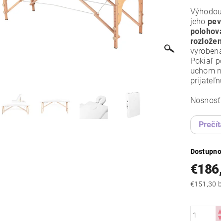
Výhodou
jeho
pev
polohova
rozlože
vyrobená
Pokiaľ p
uchom na
prijateľ
Nosnosť 
Prečít
Dostupno
€186
€