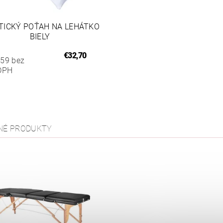
TICKÝ POŤAH NA LEHÁTKO
BIELY
€32,70
,59 bez
DPH
NÉ PRODUKTY