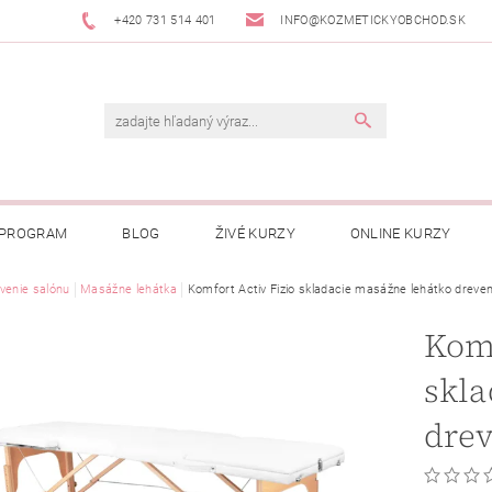
+420 731 514 401
INFO@KOZMETICKYOBCHOD.SK
 PROGRAM
BLOG
ŽIVÉ KURZY
ONLINE KURZY
venie salónu
Masážne lehátka
Komfort Activ Fizio skladacie masážne lehátko dreven
Komf
skla
drev