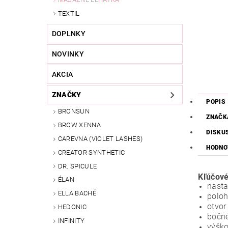
TEXTIL
DOPLNKY
NOVINKY
AKCIA
ZNAČKY
POPIS
BRONSUN
ZNAČK
BROW XENNA
DISKU
CAREVNA (VIOLET LASHES)
HODNO
CREATOR SYNTHETIC
DR. SPICULE
Kľúčové
ÉLAN
nasta
ELLA BACHÉ
poloh
otvor
HEDONIC
bočné
INFINITY
výško