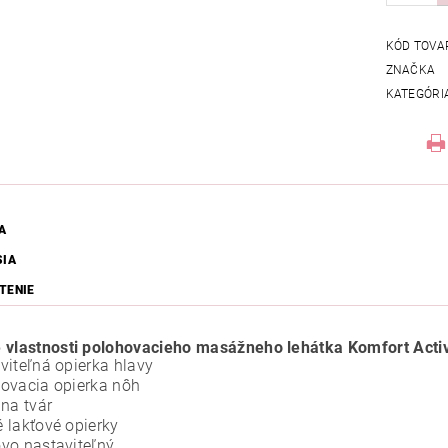
KÓD TOVA
ZNAČKA
KATEGÓRI
A
SIA
TENIE
 vlastnosti polohovacieho masážneho lehátka Komfort Activ
viteľná opierka hlavy
ovacia opierka nôh
 na tvár
 lakťové opierky
vo nastaviteľný