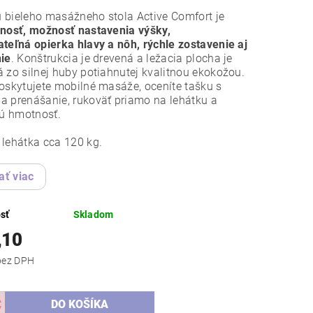
 bieleho masážneho stola Active Comfort je
nosť, možnosť nastavenia výšky,
teľná opierka hlavy a nôh, rýchle zostavenie aj
nie
. Konštrukcia je drevená a ležacia plocha je
 zo silnej huby potiahnutej kvalitnou ekokožou.
oskytujete mobilné masáže, oceníte tašku s
 prenášanie, rukoväť priamo na lehátku a
nú hmotnosť.
lehátka cca 120 kg.
ať viac
sť
Skladom
,10
151,30 bez DPH