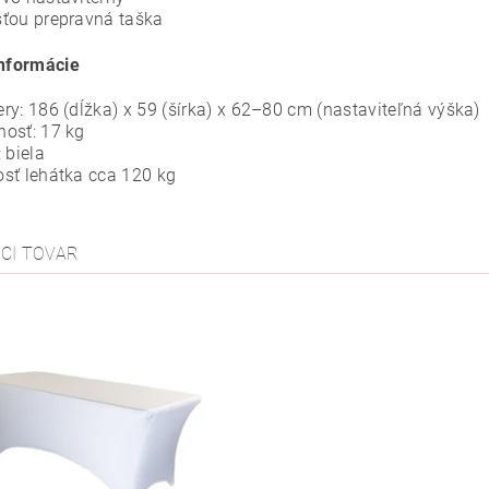
ťou prepravná taška
informácie
ry: 186 (dĺžka) x 59 (šírka) x 62–80 cm (nastaviteľná výška)
osť: 17 kg
 biela
sť lehátka cca 120 kg
ACI TOVAR