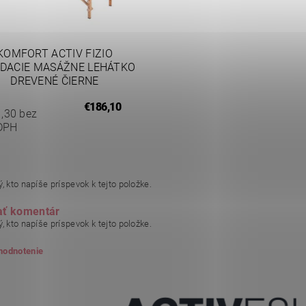
KOMFORT ACTIV FIZIO
DACIE MASÁŽNE LEHÁTKO
DREVENÉ ČIERNE
€186,10
,30 bez
DPH
, kto napíše príspevok k tejto položke.
ať komentár
, kto napíše príspevok k tejto položke.
 hodnotenie