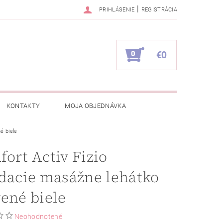
|
PRIHLÁSENIE
REGISTRÁCIA
0
€0
KONTAKTY
MOJA OBJEDNÁVKA
é biele
ort Activ Fizio
dacie masážne lehátko
ené biele
Neohodnotené