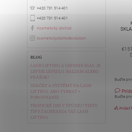
+420 731 514 401
+420 731 514 401
Kosmetický obchod
SKLA
kosmetickyobchodevolution
€151
BLOG
LASH LIFTING A LEPENIE RIAS: JE
LEPŠIE LEPIDLO, BALZAM ALEBO
PRÁŠOK?
Buďte prvý
ZNAČKY A SYSTÉMY NA LASH
Prid
LIFTING: AKO VYBRAŤ +
Buďte prvý
POROVNANIE
TROPICKÉ DNI V ŠTÚDIU? TIETO
Pridať
TIPY ZACHRÁNIA VÁŠ LASH
LIFTING