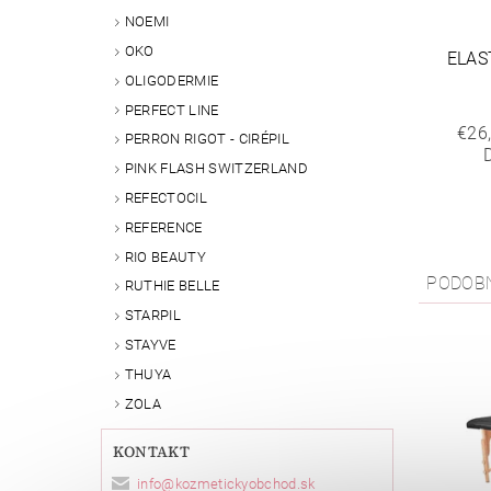
NOEMI
OKO
ELAS
OLIGODERMIE
PERFECT LINE
€26
PERRON RIGOT - CIRÉPIL
PINK FLASH SWITZERLAND
REFECTOCIL
REFERENCE
RIO BEAUTY
PODOB
RUTHIE BELLE
STARPIL
STAYVE
THUYA
ZOLA
KONTAKT
info
@
kozmetickyobchod.sk