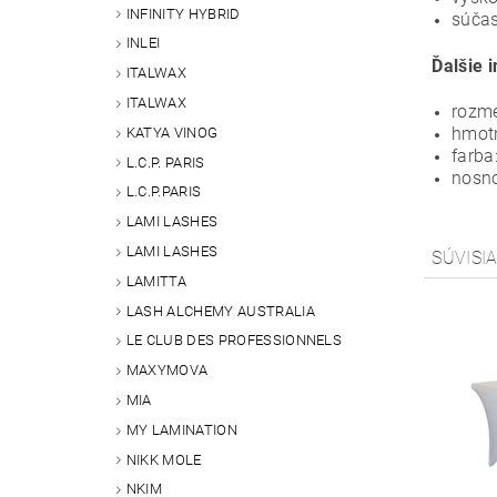
INFINITY HYBRID
súčas
INLEI
Ďalšie 
ITALWAX
ITALWAX
rozme
hmotn
KATYA VINOG
farba:
L.C.P. PARIS
nosno
L.C.P.PARIS
LAMI LASHES
LAMI LASHES
SÚVISI
LAMITTA
LASH ALCHEMY AUSTRALIA
LE CLUB DES PROFESSIONNELS
MAXYMOVA
MIA
MY LAMINATION
NIKK MOLE
NKIM