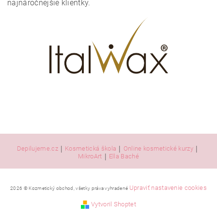
najnáročnejšie klientky.
|
|
|
Depilujeme.cz
Kosmetická škola
Online kosmetické kurzy
|
MikroArt
Ella Baché
Upraviť nastavenie cookies
2026 © Kozmetický obchod, všetky práva vyhradené
Vytvoril Shoptet