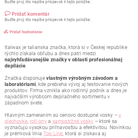
Buďte prvý, kto napíše príspevok k tejto položke.
Pridať komentár
Buďte prvý, kto napíše príspevok k tejto položke.
Pridať hodnotenie
Italwax je talianska značka, ktorá si v Českej republike
rýchlo získala obľubu a dnes patrí medzi
najvyhľadávanejšie značky v oblasti profesionálnej
depilácie
.
Značka disponuje
vlastným výrobným závodom a
laboratóriami
, kde prebieha vývoj aj testovanie nových
produktov. Firma vznikla ako rodinný podnik a dnes je
najväčším výrobcom depilačného sortimentu v
západnom svete.
Hlavným zameraním sú cenovo dostupné vosky –
v
plechovke
,
roll-ony
a
samostržné vosky
– ktoré sa
vyznačujú vysokou priľnavosťou a efektivitou. Novinkou
Vložením hodnotenie súhlasíte s
podmienkami ochrany
osobných údajov
.
je prémiová línia
Top Line
, ktorá si získava aj