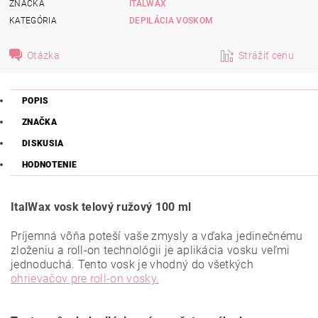
ZNAČKA
ITALWAX
KATEGÓRIA
DEPILÁCIA VOSKOM
Otázka
Strážiť cenu
POPIS
ZNAČKA
DISKUSIA
HODNOTENIE
ItalWax vosk telový ružový 100 ml
Príjemná vôňa poteší vaše zmysly a vďaka jedinečnému
zloženiu a roll-on technológii je aplikácia vosku veľmi
jednoduchá. Tento vosk je vhodný do všetkých
ohrievačov pre roll-on vosky.