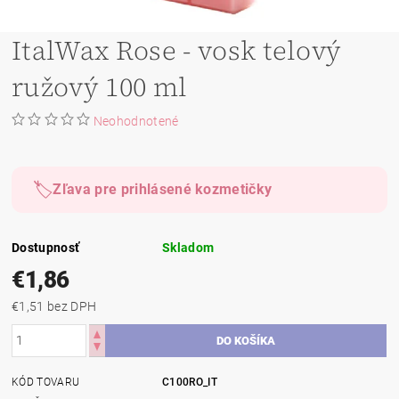
ItalWax Rose - vosk telový
ružový 100 ml
Neohodnotené
🏷️
Zľava pre prihlásené kozmetičky
Dostupnosť
Skladom
€1,86
€1,51 bez DPH
KÓD TOVARU
C100RO_IT