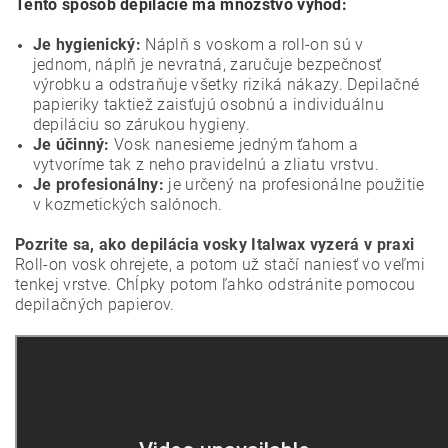
Tento spôsob depilácie má množstvo výhod:
Je hygienický:
Náplň s voskom a roll-on sú v
jednom, náplň je nevratná, zaručuje bezpečnosť
výrobku a odstraňuje všetky riziká nákazy. Depilačné
papieriky taktiež zaisťujú osobnú a individuálnu
depiláciu so zárukou hygieny.
Je účinný:
Vosk nanesieme jedným ťahom a
vytvoríme tak z neho pravidelnú a zliatu vrstvu.
Je profesionálny:
je určený na profesionálne použitie
v kozmetických salónoch.
Pozrite sa, ako depilácia vosky Italwax vyzerá v praxi
Roll-on vosk ohrejete, a potom už stačí naniesť vo veľmi
tenkej vrstve. Chĺpky potom ľahko odstránite pomocou
depilačných papierov.