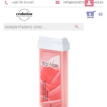
+420 731 514 401
INFO@KOZMETICKYOBCHOD.SK
0
€0