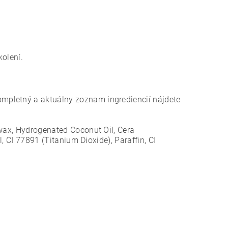
kolení.
mpletný a aktuálny zoznam ingrediencií nájdete
swax, Hydrogenated Coconut Oil, Cera
l, CI 77891 (Titanium Dioxide), Paraffin, CI