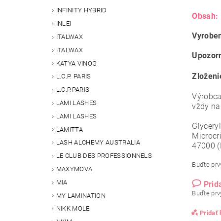
INFINITY HYBRID
Obsah:
INLEI
Vyroben
ITALWAX
ITALWAX
Upozor
KATYA VINOG
Zloženi
L.C.P. PARIS
L.C.P.PARIS
Výrobca
LAMI LASHES
vždy na
LAMI LASHES
Glycery
LAMITTA
Microcri
LASH ALCHEMY AUSTRALIA
47000 (
LE CLUB DES PROFESSIONNELS
Buďte prvý
MAXYMOVA
MIA
Prid
Buďte prvý
MY LAMINATION
NIKK MOLE
Pridať