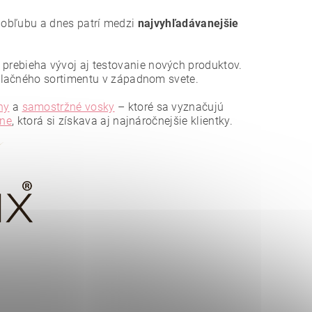
la obľubu a dnes patrí medzi
najvyhľadávanejšie
e prebieha vývoj aj testovanie nových produktov.
ilačného sortimentu v západnom svete.
ny
a
samostržné vosky
– ktoré sa vyznačujú
ine
, ktorá si získava aj najnáročnejšie klientky.