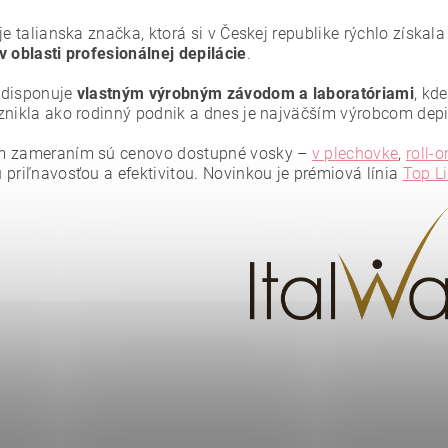
je talianska značka, ktorá si v Českej republike rýchlo získa
v oblasti profesionálnej depilácie
.
 disponuje
vlastným výrobným závodom a laboratóriami
, kd
znikla ako rodinný podnik a dnes je najväčším výrobcom dep
m zameraním sú cenovo dostupné vosky –
v plechovke
,
roll-o
 priľnavosťou a efektivitou. Novinkou je prémiová línia
Top L
ním hodnotenie súhlasíte s
podmienkami ochrany osobných údajov
.