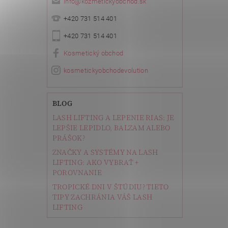
info
@
kozmetickyobchod.sk
+420 731 514 401
+420 731 514 401
Kosmetický obchod
kosmetickyobchodevolution
BLOG
LASH LIFTING A LEPENIE RIAS: JE
LEPŠIE LEPIDLO, BALZAM ALEBO
PRÁŠOK?
ZNAČKY A SYSTÉMY NA LASH
LIFTING: AKO VYBRAŤ +
POROVNANIE
TROPICKÉ DNI V ŠTÚDIU? TIETO
TIPY ZACHRÁNIA VÁŠ LASH
LIFTING