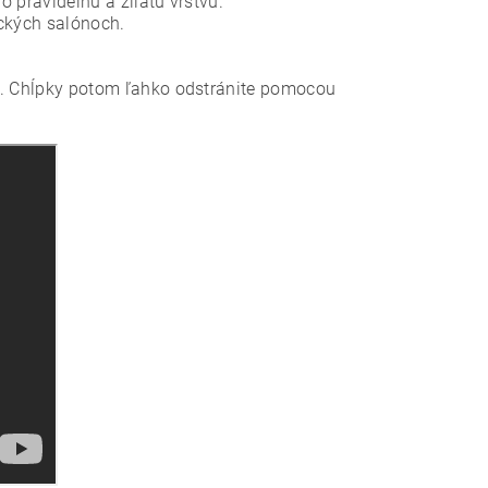
pravidelnú a zliatu vrstvu.
ických salónoch.
tve. Chĺpky potom ľahko odstránite pomocou