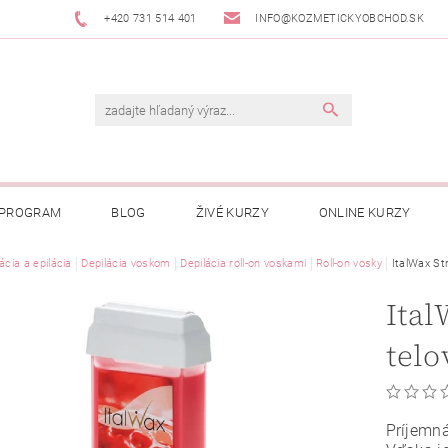
+420 731 514 401
INFO@KOZMETICKYOBCHOD.SK
 PROGRAM
BLOG
ŽIVÉ KURZY
ONLINE KURZY
ácia a epilácia
Depilácia voskom
Depilácia roll-on voskami
Roll-on vosky
ItalWax St
Ital
telo
Príjemná