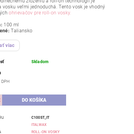
dinečnému zloženiu a roll-on technológii je
a vosku veľmi jednoduchá. Tento vosk je vhodný
kých
ohrievačov pre roll-on vosky.
:
100 ml
ené:
Taliansko
ať viac
sť
Skladom
6
 bez DPH
RU
C100ST_IT
ITALWAX
A
ROLL-ON VOSKY