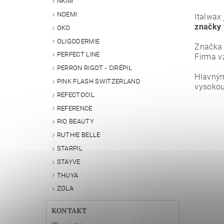
NKIM
NOEMI
Italwax 
značky 
OKO
OLIGODERMIE
Značka
PERFECT LINE
Firma v
PERRON RIGOT - CIRÉPIL
Hlavný
PINK FLASH SWITZERLAND
vysokou
REFECTOCIL
REFERENCE
Vlože
RIO BEAUTY
RUTHIE BELLE
STARPIL
STAYVE
THUYA
ZOLA
KONTAKT