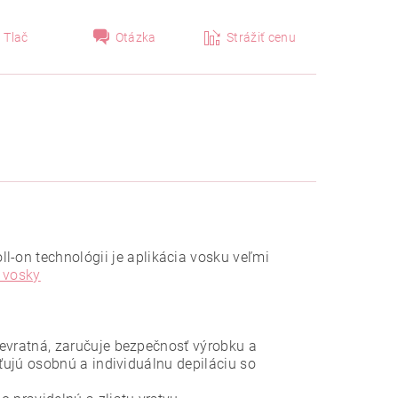
Tlač
Otázka
Strážiť cenu
l-on technológii je aplikácia vosku veľmi
n vosky
nevratná, zaručuje bezpečnosť výrobku a
sťujú osobnú a individuálnu depiláciu so