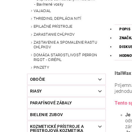
Bavlnené vosky
VAJACIAL
THREDING, DEPILÁCIA NITÍ
EPILAČNÉ PRÍSTROJE
POPIS
ZARASTANIE CHĹPKOV
ZNAČK
ZASTAVENIE A SPOMALENIE RASTU
CHĹPKOV
DISKU
DOMÁCA STAROSTLIVOSŤ PERRON
HODNO
RIGOT - CIRÉPIL
PINZETY
ItalWax
OBOČIE
Príjemn
jednodu
RIASY
Tento s
PARAFÍNOVÉ ZÁBALY
Je
BIELENIE ZUBOV
ods
zár
KOZMETICKÉ PRÍSTROJE A
PRÍSTROJOVÁ KOZMETIKA