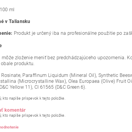
100 ml
é v Taliansku
nenie:
Produkt je určený iba na profesionálne použitie po zaš
e
 môže zloženie meniť bez predchádzajúceho upozornenia. Ko
 obale produktu.
l Rosinate, Paraffinum Liquidum (Mineral Oil), Synthetic Bee
stallina (Microcrystalline Wax), Olea Europaea (Olive) Fruit Oi
D&C Yellow 11), CI 61565 (D&C Green 6).
, kto napíše príspevok k tejto položke.
ať komentár
, kto napíše príspevok k tejto položke.
 hodnotenie