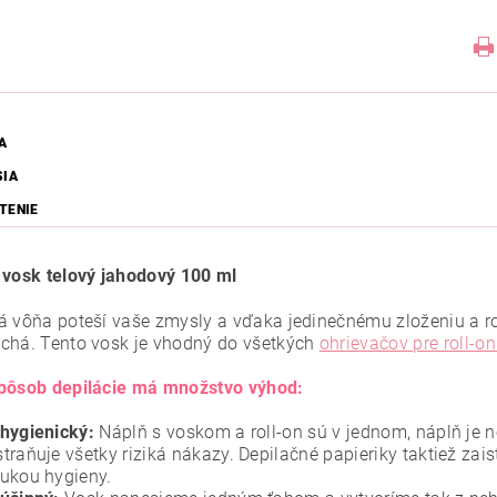
A
SIA
TENIE
 vosk telový jahodový 100 ml
á vôňa poteší vaše zmysly a vďaka jedinečnému zloženiu a rol
chá. Tento vosk je vhodný do všetkých
ohrievačov pre roll-o
pôsob depilácie má množstvo výhod:
 hygienický:
Náplň s voskom a roll-on sú v jednom, náplň je 
traňuje všetky riziká nákazy. Depilačné papieriky taktiež zai
ukou hygieny.