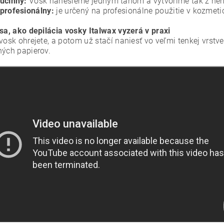
 účinný:
Vosk nanesieme jedným ťahom a vytvoríme tak z neho 
 profesionálny:
je určený na profesionálne použitie v kozmet
 sa, ako depilácia vosky Italwax vyzerá v praxi
 vosk ohrejete, a potom už stačí naniesť vo veľmi tenkej vrs
ných papierov.