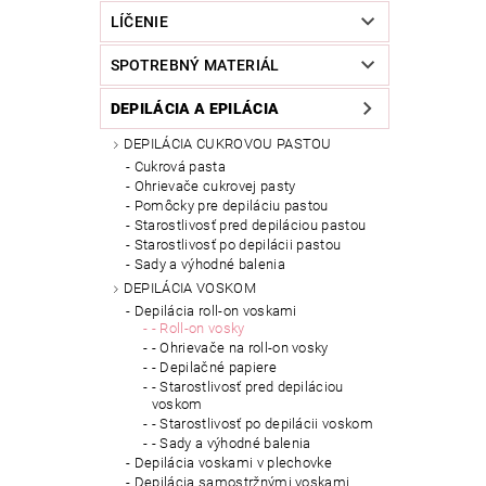
LÍČENIE
SPOTREBNÝ MATERIÁL
DEPILÁCIA A EPILÁCIA
DEPILÁCIA CUKROVOU PASTOU
Cukrová pasta
Ohrievače cukrovej pasty
Pomôcky pre depiláciu pastou
Starostlivosť pred depiláciou pastou
Starostlivosť po depilácii pastou
Sady a výhodné balenia
DEPILÁCIA VOSKOM
Depilácia roll-on voskami
- Roll-on vosky
- Ohrievače na roll-on vosky
- Depilačné papiere
- Starostlivosť pred depiláciou
voskom
- Starostlivosť po depilácii voskom
- Sady a výhodné balenia
Depilácia voskami v plechovke
Depilácia samostržnými voskami