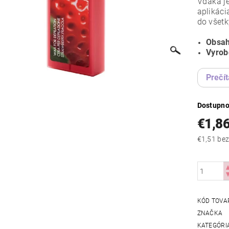
Vďaka je
aplikáci
do všet
Obsah
Vyrob
Prečít
Dostupno
€1,8
€1,51
KÓD TOVA
ZNAČKA
KATEGÓRI