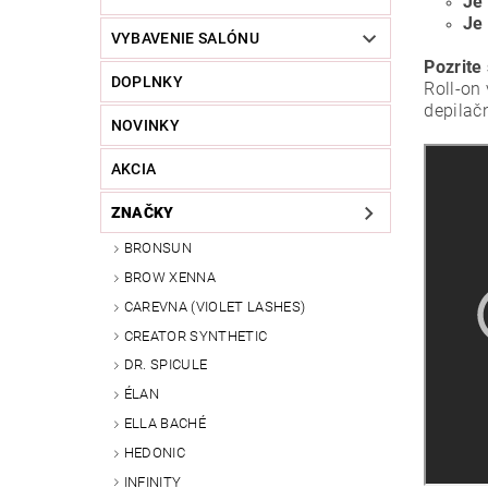
Je
Je
VYBAVENIE SALÓNU
Pozrite
DOPLNKY
Roll-on
depilač
NOVINKY
AKCIA
ZNAČKY
BRONSUN
BROW XENNA
CAREVNA (VIOLET LASHES)
CREATOR SYNTHETIC
DR. SPICULE
ÉLAN
ELLA BACHÉ
HEDONIC
INFINITY