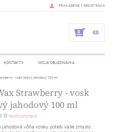
|
PRIHLÁSENIE
REGISTRÁCIA
0
€0
KONTAKTY
MOJA OBJEDNÁVKA
rawberry - vosk telový jahodový 100 ml
Wax Strawberry - vosk
vý jahodový 100 ml
Neohodnotené
 jahodová vôňa vosku poteší vaše zmysly.