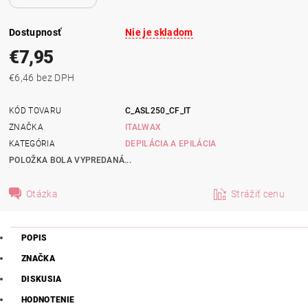
Dostupnosť
Nie je skladom
€7,95
€6,46 bez DPH
KÓD TOVARU
C_ASL250_CF_IT
ZNAČKA
ITALWAX
KATEGÓRIA
DEPILÁCIA A EPILÁCIA
POLOŽKA BOLA VYPREDANÁ...
Otázka
Strážiť cenu
POPIS
ZNAČKA
DISKUSIA
HODNOTENIE