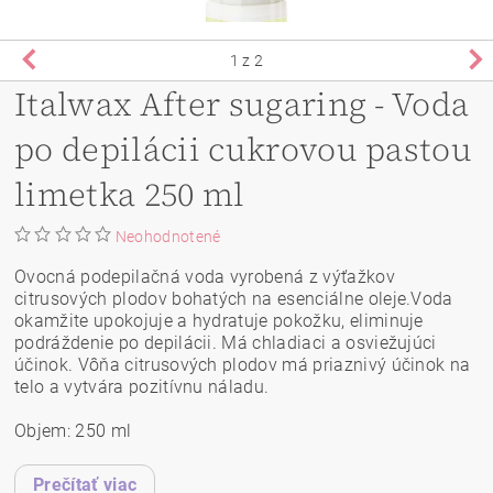
1
z 2
Italwax After sugaring - Voda
po depilácii cukrovou pastou
limetka 250 ml
Neohodnotené
Ovocná podepilačná voda vyrobená z výťažkov
citrusových plodov bohatých na esenciálne oleje.Voda
okamžite upokojuje a hydratuje pokožku, eliminuje
podráždenie po depilácii. Má chladiaci a osviežujúci
účinok. Vôňa citrusových plodov má priaznivý účinok na
telo a vytvára pozitívnu náladu.
Objem: 250 ml
Prečítať viac