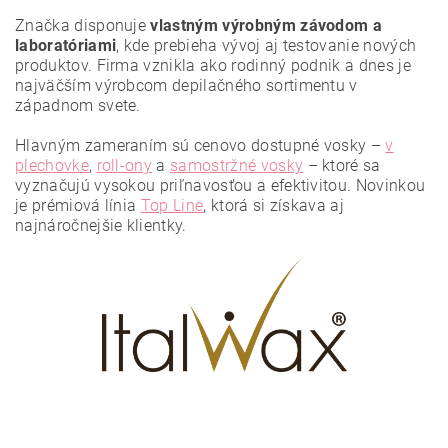
Značka disponuje
vlastným výrobným závodom a
laboratóriami
, kde prebieha vývoj aj testovanie nových
produktov. Firma vznikla ako rodinný podnik a dnes je
najväčším výrobcom depilačného sortimentu v
západnom svete.
Hlavným zameraním sú cenovo dostupné vosky –
v
plechovke
,
roll-ony
a
samostržné vosky
– ktoré sa
vyznačujú vysokou priľnavosťou a efektivitou. Novinkou
Vložením hodnotenie súhlasíte s
podmienkami ochrany
osobných údajov
.
je prémiová línia
Top Line
, ktorá si získava aj
najnáročnejšie klientky.