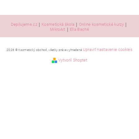
|
|
|
Depilujeme.cz
Kosmetická škola
Online kosmetické kurzy
|
MikroArt
Ella Baché
Upraviť nastavenie cookies
2026 © Kozmetický obchod, všetky práva vyhradené
Vytvoril Shoptet