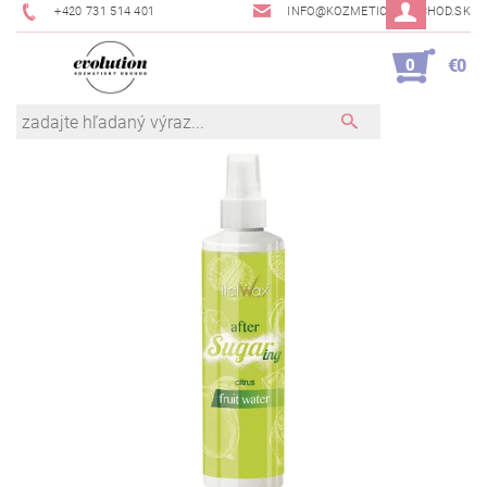
+420 731 514 401
INFO@KOZMETICKYOBCHOD.SK
0
€0