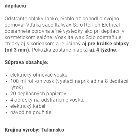
depiláciu
Odstráňte chĺpky ľahko, rýchlo az pohodlia svojho
domova! Vďaka sade Italwax Solo Roll-on Eletrical
dosiahnete porovnateľné výsledky ako pri depilácii v
kozmetickom salóne. Vosk Italwax Solo odstraňuje
chĺpky aj s korienkom a je účinný
aj pre krátke chĺpky
(od 3 mm)
. Pokožka zostane hladká
až 4 týždne
.
Súprava obsahuje:
elektrický ohrievač vosku
100 ml roll-on vosk (vystačí napríklad na 8 depilácií
lýtok)
20 depilačných papierov
4 obrúsky na odstránenie vosku.
elektrický kábel
návod na použitie
Krajina výroby: Taliansko