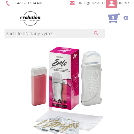
+420 731 514 401
INFO@KOZMETICKYOBCHOD.SK
0
€0