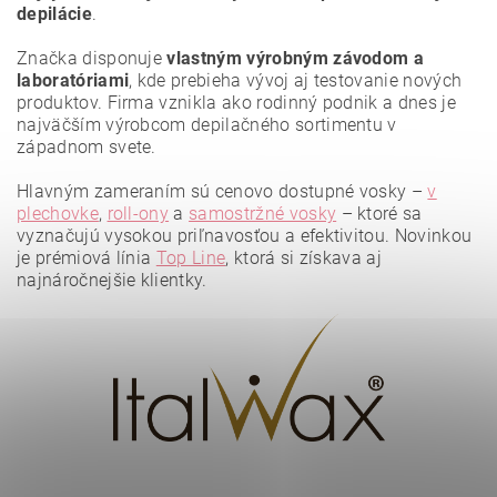
depilácie
.
Značka disponuje
vlastným výrobným závodom a
laboratóriami
, kde prebieha vývoj aj testovanie nových
produktov. Firma vznikla ako rodinný podnik a dnes je
najväčším výrobcom depilačného sortimentu v
západnom svete.
Hlavným zameraním sú cenovo dostupné vosky –
v
plechovke
,
roll-ony
a
samostržné vosky
– ktoré sa
vyznačujú vysokou priľnavosťou a efektivitou. Novinkou
Vložením hodnotenie súhlasíte s
podmienkami ochrany
osobných údajov
.
je prémiová línia
Top Line
, ktorá si získava aj
najnáročnejšie klientky.