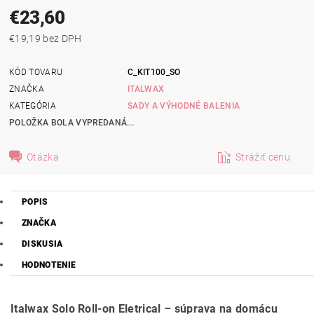
€23,60
€19,19 bez DPH
KÓD TOVARU
C_KIT100_SO
ZNAČKA
ITALWAX
KATEGÓRIA
SADY A VÝHODNÉ BALENIA
POLOŽKA BOLA VYPREDANÁ...
Otázka
Strážiť cenu
POPIS
ZNAČKA
DISKUSIA
HODNOTENIE
Italwax Solo Roll-on Eletrical – súprava na domácu