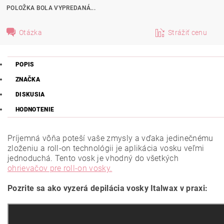
POLOŽKA BOLA VYPREDANÁ...
Otázka
Strážiť cenu
POPIS
ZNAČKA
DISKUSIA
HODNOTENIE
Príjemná vôňa poteší vaše zmysly a vďaka jedinečnému
zloženiu a roll-on technológii je aplikácia vosku veľmi
jednoduchá. Tento vosk je vhodný do všetkých
ohrievačov pre roll-on vosky.
Pozrite sa ako vyzerá depilácia vosky Italwax v praxi: