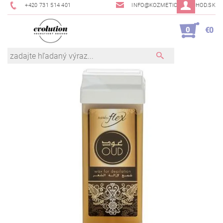
+420 731 514 401
INFO@KOZMETICKYOBCHOD.SK
0
€0