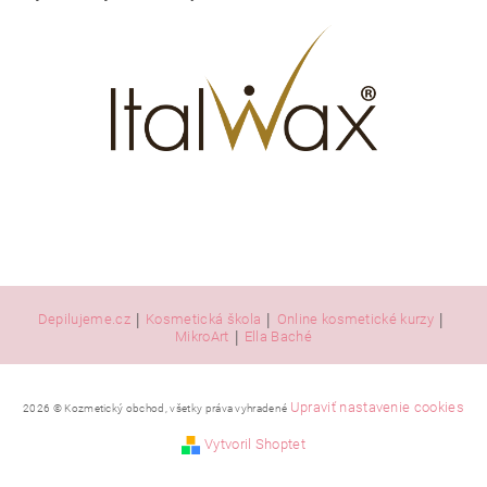
|
|
|
Depilujeme.cz
Kosmetická škola
Online kosmetické kurzy
|
MikroArt
Ella Baché
Upraviť nastavenie cookies
2026 © Kozmetický obchod, všetky práva vyhradené
Vytvoril Shoptet