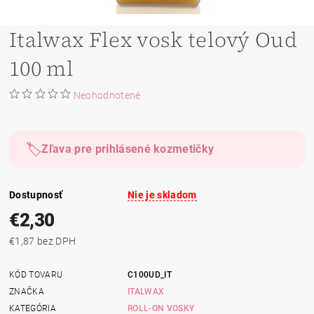
Italwax Flex vosk telový Oud
100 ml
Neohodnotené
🏷️
Zľava pre prihlásené kozmetičky
Dostupnosť
Nie je skladom
€2,30
€1,87 bez DPH
KÓD TOVARU
C100UD_IT
ZNAČKA
ITALWAX
KATEGÓRIA
ROLL-ON VOSKY