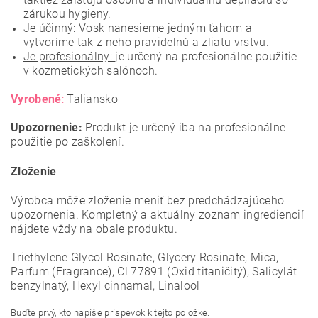
zárukou hygieny.
Je účinný:
Vosk nanesieme jedným ťahom a
vytvoríme tak z neho pravidelnú a zliatu vrstvu.
Je profesionálny:
je určený na profesionálne použitie
v kozmetických salónoch.
Vyrobené
:
Taliansko
Upozornenie:
Produkt je určený iba na profesionálne
použitie po zaškolení.
Zloženie
Výrobca môže zloženie meniť bez predchádzajúceho
upozornenia. Kompletný a aktuálny zoznam ingrediencií
nájdete vždy na obale produktu.
Triethylene Glycol Rosinate, Glycery Rosinate, Mica,
Parfum (Fragrance), Cl 77891 (Oxid titaničitý), Salicylát
benzylnatý, Hexyl cinnamal, Linalool
Buďte prvý, kto napíše príspevok k tejto položke.