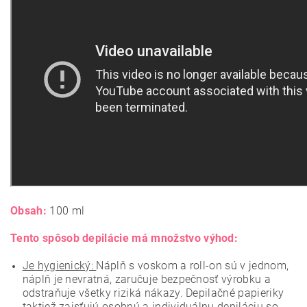
Obsah:
100 ml
Tento spôsob depilácie má množstvo výhod:
Je hygienický:
Náplň s voskom a roll-on sú v jednom,
náplň je nevratná, zaručuje bezpečnosť výrobku a
odstraňuje všetky riziká nákazy. Depilačné papieriky
taktiež zaisťujú osobnú a individuálnu depiláciu so