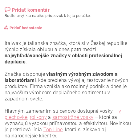
Pridať komentár
Buďte prvý, kto napíše príspevok k tejto položke.
Pridať hodnotenie
Italwax je talianska značka, ktorá si v Českej republike
rýchlo získala obľubu a dnes patrí medzi
najvyhľadávanejšie značky v oblasti profesionálnej
depilácie
.
Značka disponuje
vlastným výrobným závodom a
laboratóriami
, kde prebieha vývoj aj testovanie nových
produktov. Firma vznikla ako rodinný podnik a dnes je
najväčším výrobcom depilačného sortimentu v
západnom svete.
Hlavným zameraním sú cenovo dostupné vosky –
v
plechovke
,
roll-ony
a
samostržné vosky
– ktoré sa
vyznačujú vysokou priľnavosťou a efektivitou. Novinkou
Vložením hodnotenie súhlasíte s
podmienkami ochrany
osobných údajov
.
je prémiová línia
Top Line
, ktorá si získava aj
najnáročnejšie klientky.