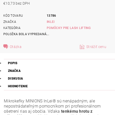
€10,73 bez DPH
KÓD TOVARU
13786
ZNAČKA
INLEI
KATEGÓRIA
POMÔCKY PRE LASH LIFTING
POLOŽKA BOLA VYPREDANÁ...
Otázka
Strážiť cenu
POPIS
ZNAČKA
DISKUSIA
HODNOTENIE
Mikrokefky MINIONS InLei® sú nenápadným, ale
nepostrádateľným pomocníkom pri profesionálnom
ošetrení rias aj obočia. Vďaka
tenkému hrotu z