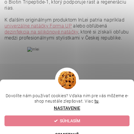
o Biotin Tripeptide-1, ktorý podporuje rast a regeneráciu
rias.
K ďalším originálnym produktom InLei patria napríklad
Vložením hodnotenie súhlasíte s
podmienkami ochrany
osobných údajov
.
univerzálne natáčky Forma UP
alebo obľúbená
dezinfekcia na silikónové natáčky
, ktoré si získali obľubu
medzi profesionálnymi stylistkami v Českej republike.
Dovolíte nám používať cookies? Vďaka nim pre vás môžeme e-
|
|
|
Depilujeme.cz
Kosmetická škola
Online kosmetické kurzy
shop neustále zlepšovat. Viac
tu
.
|
MikroArt
Ella Baché
NASTAVENIE
SÚHLASÍM
Upraviť nastavenie cookies
2026 © Kozmetický obchod, všetky práva vyhradené
Vytvoril Shoptet