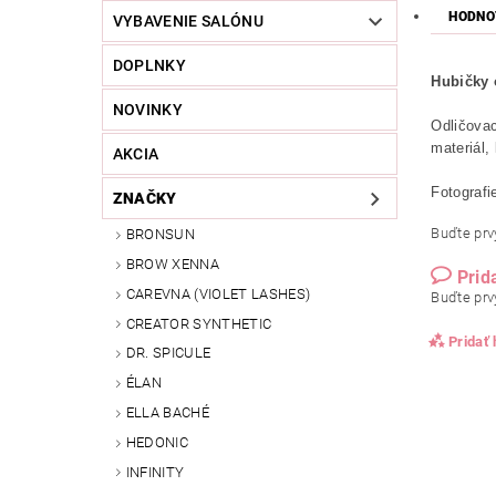
HODNO
VYBAVENIE SALÓNU
DOPLNKY
Hubičky 
NOVINKY
Odličovac
materiál,
AKCIA
Fotografie
ZNAČKY
Buďte prvý
BRONSUN
BROW XENNA
Prid
CAREVNA (VIOLET LASHES)
Buďte prvý
CREATOR SYNTHETIC
Pridať
DR. SPICULE
ÉLAN
ELLA BACHÉ
HEDONIC
INFINITY