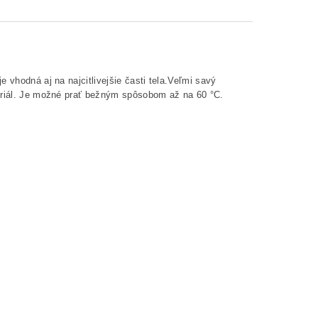
 vhodná aj na najcitlivejšie časti tela.Veľmi savý
teriál. Je možné prať bežným spôsobom až na 60 °C.