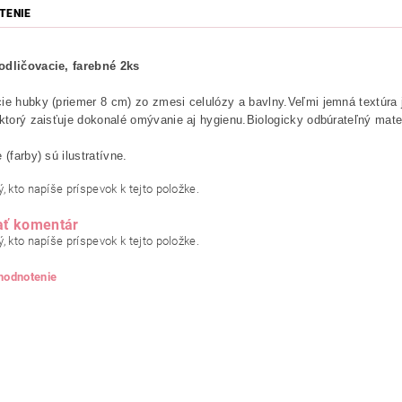
TENIE
odličovacie, farebné 2ks
ie hubky (priemer 8 cm) zo zmesi celulózy a bavlny.Veľmi jemná textúra je
 ktorý zaisťuje dokonalé omývanie aj hygienu.Biologicky odbúrateľný ma
 (farby) sú ilustratívne.
, kto napíše príspevok k tejto položke.
ať komentár
, kto napíše príspevok k tejto položke.
 hodnotenie