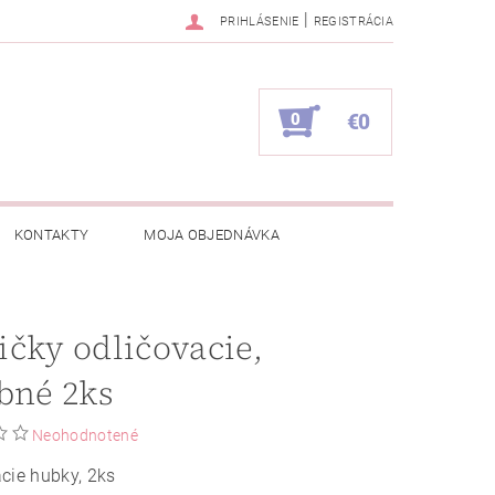
|
PRIHLÁSENIE
REGISTRÁCIA
0
€0
KONTAKTY
MOJA OBJEDNÁVKA
čky odličovacie,
bné 2ks
Neohodnotené
cie hubky, 2ks