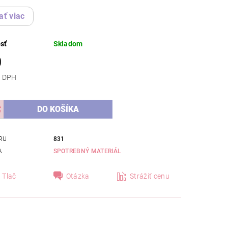
ať viac
sť
Skladom
0
 bez DPH
RU
831
A
SPOTREBNÝ MATERIÁL
Tlač
Otázka
Strážiť cenu