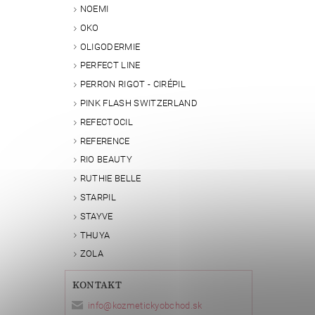
NOEMI
OKO
OLIGODERMIE
PERFECT LINE
PERRON RIGOT - CIRÉPIL
PINK FLASH SWITZERLAND
REFECTOCIL
REFERENCE
RIO BEAUTY
RUTHIE BELLE
STARPIL
STAYVE
THUYA
ZOLA
KONTAKT
info
@
kozmetickyobchod.sk