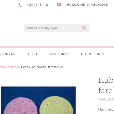
+420 731 514 401
INFO@KOZMETICKYOBCHOD.SK
 PROGRAM
BLOG
ŽIVÉ KURZY
ONLINE KURZY
rebný materiál
Hubičky odličovacie, farebné 2ks
Hubi
fare
Odličova