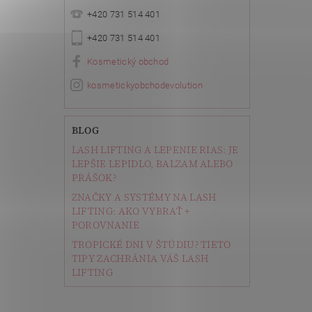
+420 731 514 401
+420 731 514 401
Kosmetický obchod
kosmetickyobchodevolution
BLOG
LASH LIFTING A LEPENIE RIAS: JE
LEPŠIE LEPIDLO, BALZAM ALEBO
PRÁŠOK?
ZNAČKY A SYSTÉMY NA LASH
LIFTING: AKO VYBRAŤ +
POROVNANIE
TROPICKÉ DNI V ŠTÚDIU? TIETO
TIPY ZACHRÁNIA VÁŠ LASH
LIFTING