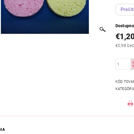
Prečít
Dostupno
€1,2
€0,98
KÓD TOVA
KATEGÓRI
SIA