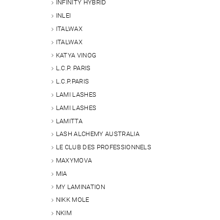
INFINITY HYBRID
INLEI
ITALWAX
ITALWAX
KATYA VINOG
Vlože
L.C.P. PARIS
L.C.P.PARIS
LAMI LASHES
LAMI LASHES
LAMITTA
LASH ALCHEMY AUSTRALIA
LE CLUB DES PROFESSIONNELS
MAXYMOVA
MIA
MY LAMINATION
NIKK MOLE
NKIM